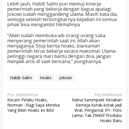
Lebih jauh, Habib Salim pun memuji kinerja
pemerintah yang bekerja dengan bagus apalagi
Jokowi sudah menggandeng ulama. Masih kata dia,
semoga setelah terbongkarnya kejadian ini semua
pihak bisa mengambil hikmahnya.
“Allah sudah membuka aib orang-orang suka
menyerang pemerintah saat ini. Allah akan
menjaganya. Stop berita hoaks, biarkanlah
pemerintah terus bekerja secara maksimal. Ulama
petinggi negara mari bantu dengan doa, jangan
menjadi artis di saat bencana,” pungkasnya.
Habib Salim
Hoaks
Jokowi
N
Pos sebelumnya
Pos berikutnya
Kecam Pelaku Hoaks,
Ratna Sarumpaet Kenakan
a
Norman : Bagi Saya Mereka
Kemeja Kotak-kotak Jadi
v
Yang Bikin Hoaks Ini Iblis!
Viral, Pengamat IPI : Foto
Lama, Tak Efektif Produksi
i
Hoaks Baru
g