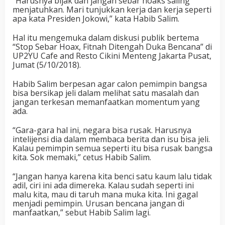
“Harusnya bijak dan jangan sebar hoaks saling
menjatuhkan. Mari tunjukkan kerja dan kerja seperti
apa kata Presiden Jokowi,” kata Habib Salim.
Hal itu mengemuka dalam diskusi publik bertema
“Stop Sebar Hoax, Fitnah Ditengah Duka Bencana” di
UP2YU Cafe and Resto Cikini Menteng Jakarta Pusat,
Jumat (5/10/2018).
Habib Salim berpesan agar calon pemimpin bangsa
bisa bersikap jeli dalam melihat satu masalah dan
jangan terkesan memanfaatkan momentum yang
ada.
“Gara-gara hal ini, negara bisa rusak. Harusnya
intelijensi dia dalam membaca berita dan isu bisa jeli.
Kalau pemimpin semua seperti itu bisa rusak bangsa
kita. Sok memaki,” cetus Habib Salim.
“Jangan hanya karena kita benci satu kaum lalu tidak
adil, ciri ini ada dimereka. Kalau sudah seperti ini
malu kita, mau di taruh mana muka kita. Ini gagal
menjadi pemimpin. Urusan bencana jangan di
manfaatkan,” sebut Habib Salim lagi.