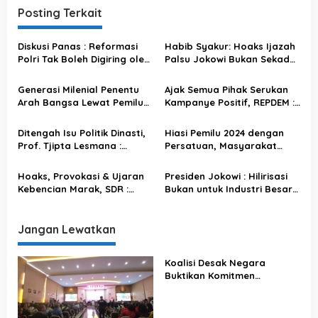
a
Posting Terkait
s
Diskusi Panas : Reformasi
Habib Syakur: Hoaks Ijazah
i
Polri Tak Boleh Digiring oleh
Palsu Jokowi Bukan Sekadar
p
Narasi Sesat Media Sosial!
Isu, Ini Upaya Pecah Belah
Bangsa
o
Generasi Milenial Penentu
Ajak Semua Pihak Serukan
Arah Bangsa Lewat Pemilu
Kampanye Positif, REPDEM :
s
2024, Jangan Mudah
Jangan Saling Fitnah Tapi
Terprovokasi Kampanye
Adu Program!
Ditengah Isu Politik Dinasti,
Hiasi Pemilu 2024 dengan
Hitam dan Hoaks
Prof. Tjipta Lesmana :
Persatuan, Masyarakat
Tetaplah Utamakan Pemilu
Jangan Sampai Terpecah
Aman Damai
Belah
Hoaks, Provokasi & Ujaran
Presiden Jokowi : Hilirisasi
Kebencian Marak, SDR :
Bukan untuk Industri Besar
Membuat Iklim Demokrasi
Saja, Tetapi Juga untuk UKM
Rusak
Jangan Lewatkan
Koalisi Desak Negara
Buktikan Komitmen
Penegakan Hukum Lewat
Kasus Sutrimo