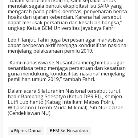
“Dalam silaturahim kali ini, kami sepakat untuk
menolak segala bentuk eksploitasi isu SARA yang
mengarah pada politik identitas, penyebaran berita
hoaks dan ujaran kebencian. Karena hal tersebut
dapat merusak persatuan dan kesatuan bangsa,”
ungkap Ketua BEM Universitas Jayabaya Fahri.
Lebih lanjut, Fahri juga berpesan agar mahasiswa
dapat berperan aktif menjaga kondusifitas nasional
menjelang pelaksanaan pemilu 2019.
“Kami mahasiswa se Nusantara menghimbau agar
senantiasa tetap menjaga persatuan dan kesatuan
guna mendukung kondusifitas nasional menjelang
pemilihan umum 2019,” tambah Fahri.
Dalam acara Silaturahim Nasional tersebut turut
hadir Bambang Soesatyo (Ketua DPR RI) , Komjen
Lutfi Lubihanto (Kabag Intelkam Mabes Polri),
Witjaksono (Tokoh Muda Milenial), Siti Nur azizah
(Cendekiawan NU).
#Pilpres Damai
BEM Se-Nusantara