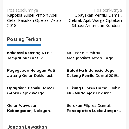
N
Pos sebelumnya
Pos berikutnya
Kapolda Sulsel Pimpin Apel
Upayakan Pemilu Damai,
a
Gelar Pasukan Operasi Zebra
Gebrak Ajak Warga Ciptakan
v
2018
Situasi Aman dan Kondusif
i
Posting Terkait
g
a
Kakanwil Kemnag NTB :
MUI Poso Himbau
s
Tempat Suci Untuk
Masyarakat Tetap Jaga
Beribadah, Jangan Untuk
Toleransi Sambut Natal dan
i
Politik
Tahun Baru
Paguyuban Nelayan Pati
Baladika Indonesia Jaya
p
Jateng Gelar Deklarasi
Dukung Pemilu Damai 2019
o
Damai, Siap Wujudkan
Tanpa Hoaks, Himbau
Pilpres Damai 2019
Pendukung Cerdas
s
Upayakan Pemilu Damai,
Dukung Pilpres Damai, Jubir
Tanggapi Berita
Gebrak Ajak Warga
PKS Muda Ajak Lakukan
Ciptakan Situasi Aman dan
Kampanye Positif
Kondusif
Gelar Wawasan
Serukan Pilpres Damai,
Kebangsaan, Nelayan
Pandapotan Lubis: Jangan
Jateng Inisiatif Wujudkan
Mudah Terprovokasi
Pilpres Damai
Jangan Lewatkan