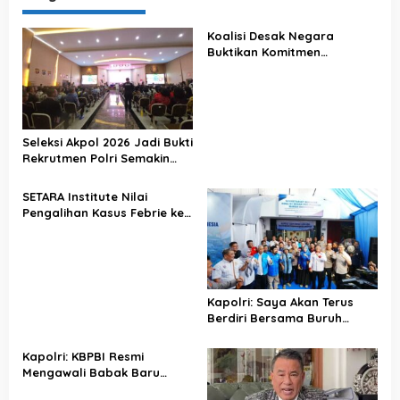
Koalisi Desak Negara
Buktikan Komitmen
Penegakan Hukum Lewat
Kasus Sutrimo
Seleksi Akpol 2026 Jadi Bukti
Rekrutmen Polri Semakin
Profesional
SETARA Institute Nilai
Pengalihan Kasus Febrie ke
KPK Jadi Solusi
Kapolri: Saya Akan Terus
Berdiri Bersama Buruh
Indonesia
Kapolri: KBPBI Resmi
Mengawali Babak Baru
Perjuangan Buruh Indonesia