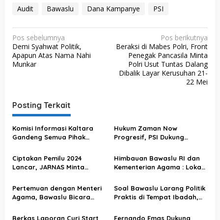
Audit
Bawaslu
Dana Kampanye
PSI
N
Pos sebelumnya
Pos berikutnya
Demi Syahwat Politik,
Beraksi di Mabes Polri, Front
a
Apapun Atas Nama Nahi
Penegak Pancasila Minta
v
Munkar
Polri Usut Tuntas Dalang
Dibalik Layar Kerusuhan 21-
i
22 Mei
g
a
Posting Terkait
s
Komisi Informasi Kaltara
Hukum Zaman Now
i
Gandeng Semua Pihak
Progresif, PSI Dukung
p
Sukseskan
Penerapan UU Cipta Kerja
Penyelenggaraan Pemilu
o
Ciptakan Pemilu 2024
Himbauan Bawaslu RI dan
2024 Damai & Kondusif
Lancar, JARNAS Minta
Kementerian Agama : Lokasi
s
Semua Elemen
Kampanye Politik Jangan
Penyelenggara Hingga
Menggunakan Tempat
Pertemuan dengan Menteri
Soal Bawaslu Larang Politik
Pemerintah Netral
Ibadah
Agama, Bawaslu Bicara
Praktis di Tempat Ibadah,
Pencegahan Politik Praktis
Cendekiawan Muda NU :
di Rumah Ibadah
Harusnya Juga Ada Tindak
Berkas Laporan Curi Start
Fernando Emas Dukung