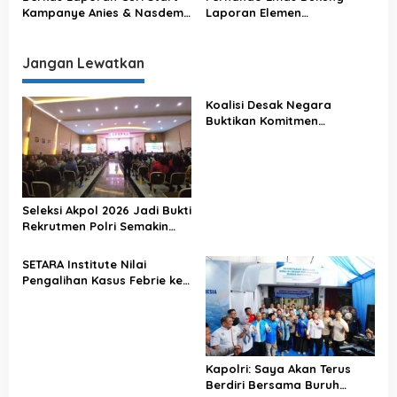
Tegas
Kampanye Anies & Nasdem
Laporan Elemen
Sudah Lengkap, Aktivis :
Masyarakat soal Anies Curi
Semoga Cepat Diproses
Start Kampanye : Mestinya
Bawaslu
KPU-Bawaslu Tindak Lanjuti!
Jangan Lewatkan
Koalisi Desak Negara
Buktikan Komitmen
Penegakan Hukum Lewat
Kasus Sutrimo
Seleksi Akpol 2026 Jadi Bukti
Rekrutmen Polri Semakin
Profesional
SETARA Institute Nilai
Pengalihan Kasus Febrie ke
KPK Jadi Solusi
Kapolri: Saya Akan Terus
Berdiri Bersama Buruh