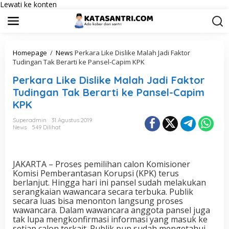
Lewati ke konten
Homepage
/
News
Perkara Like Dislike Malah Jadi Faktor
Tudingan Tak Berarti ke Pansel-Capim KPK
Perkara Like Dislike Malah Jadi Faktor
Tudingan Tak Berarti ke Pansel-Capim
KPK
Superadmin
31 Agustus 2019
News
549 Dilihat
JAKARTA – Proses pemilihan calon Komisioner
Komisi Pemberantasan Korupsi (KPK) terus
berlanjut. Hingga hari ini pansel sudah melakukan
serangkaian wawancara secara terbuka. Publik
secara luas bisa menonton langsung proses
wawancara. Dalam wawancara anggota pansel juga
tak lupa mengkonfirmasi informasi yang masuk ke
setiap calon terkait. Publik pun sudah mengetahui