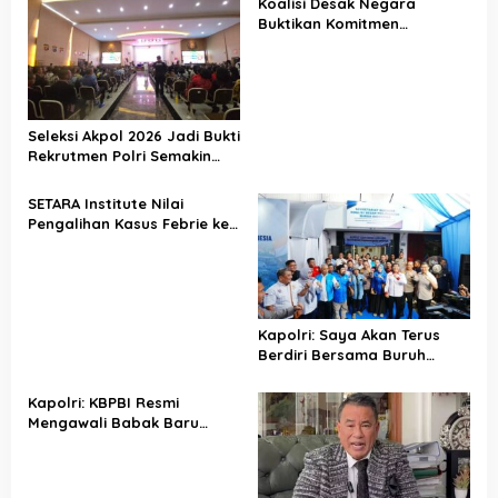
Koalisi Desak Negara
Buktikan Komitmen
Penegakan Hukum Lewat
Kasus Sutrimo
Seleksi Akpol 2026 Jadi Bukti
Rekrutmen Polri Semakin
Profesional
SETARA Institute Nilai
Pengalihan Kasus Febrie ke
KPK Jadi Solusi
Kapolri: Saya Akan Terus
Berdiri Bersama Buruh
Indonesia
Kapolri: KBPBI Resmi
Mengawali Babak Baru
Perjuangan Buruh Indonesia