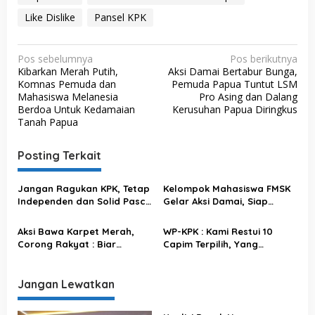
Like Dislike
Pansel KPK
N
Pos sebelumnya
Pos berikutnya
Kibarkan Merah Putih,
Aksi Damai Bertabur Bunga,
a
Komnas Pemuda dan
Pemuda Papua Tuntut LSM
v
Mahasiswa Melanesia
Pro Asing dan Dalang
Berdoa Untuk Kedamaian
Kerusuhan Papua Diringkus
i
Tanah Papua
g
a
Posting Terkait
s
Jangan Ragukan KPK, Tetap
Kelompok Mahasiswa FMSK
i
Independen dan Solid Pasca
Gelar Aksi Damai, Siap
p
57 Pegawai Tak Lolos TWK
Dukung Revisi UU KPK
Diberhentikan
o
Aksi Bawa Karpet Merah,
WP-KPK : Kami Restui 10
Corong Rakyat : Biar
Capim Terpilih, Yang
s
Terketuk Hatinya, Tetap
Menolak Jangan-Jangan
Dukung Revisi UU KPK!
Ada Sesuatu
Jangan Lewatkan