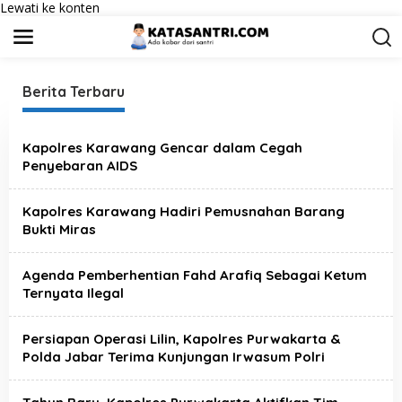
Lewati ke konten
Berita Terbaru
K
a
Kapolres Karawang Gencar dalam Cegah
t
Penyebaran AIDS
a
S
a
Kapolres Karawang Hadiri Pemusnahan Barang
n
Bukti Miras
t
r
i
Agenda Pemberhentian Fahd Arafiq Sebagai Ketum
Ternyata Ilegal
Persiapan Operasi Lilin, Kapolres Purwakarta &
Polda Jabar Terima Kunjungan Irwasum Polri