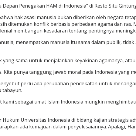
 Depan Penegakan HAM di Indonesia” di Resto Situ Gintung,
 bahwa hak asasi manusia bukan diberikan oleh negara tetap
ih ditemukan konflik berbasis perbedaan agama dan ras. 
ilenial membangun kesadaran tentang pentingnya meningk
nusia, menempatkan manusia itu sama dalam publik, tidak 
k yang sama untuk menjalankan keyakinan agamanya, atau
vis. Kita punya tanggung jawab moral pada Indonesia yang me
enyebut perlu ada perubahan pendekatan untuk menangan
 tabayun.
rut kami sebagai umat Islam Indonesia mungkin menghimba
Hukum Universitas Indonesia di bidang kajian strategis a
apkan ada kemajuan dalam penyelesaiannya. Apalagi, Ham se