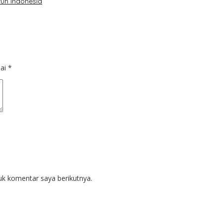
uh Indonesia
dai
*
uk komentar saya berikutnya.