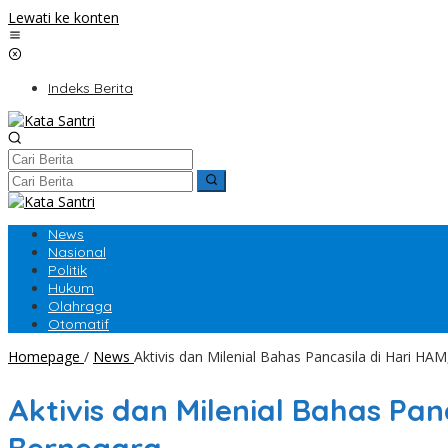
Lewati ke konten
Indeks Berita
News
Nasional
Politik
Hukum
Olahraga
Otomatif
Homepage
/
News
Aktivis dan Milenial Bahas Pancasila di Hari H
Aktivis dan Milenial Bahas Pa