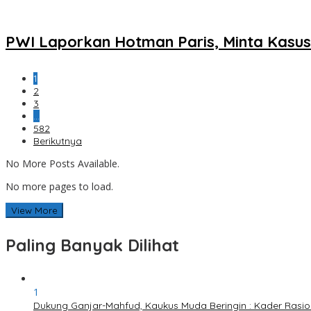
PWI Laporkan Hotman Paris, Minta Kasus 
1
2
3
…
582
Berikutnya
No More Posts Available.
No more pages to load.
View More
Paling Banyak Dilihat
1
Dukung Ganjar-Mahfud, Kaukus Muda Beringin : Kader Rasi