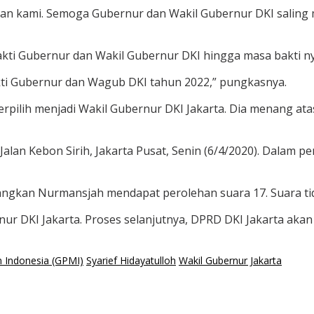
atian kami. Semoga Gubernur dan Wakil Gubernur DKI salin
i Gubernur dan Wakil Gubernur DKI hingga masa bakti nya
akti Gubernur dan Wagub DKI tahun 2022,” pungkasnya.
 terpilih menjadi Wakil Gubernur DKI Jakarta. Dia menang at
 Jalan Kebon Sirih, Jakarta Pusat, Senin (6/4/2020). Dala
ngkan Nurmansjah mendapat perolehan suara 17. Suara tid
ernur DKI Jakarta. Proses selanjutnya, DPRD DKI Jakarta a
 Indonesia (GPMI)
Syarief Hidayatulloh
Wakil Gubernur Jakarta