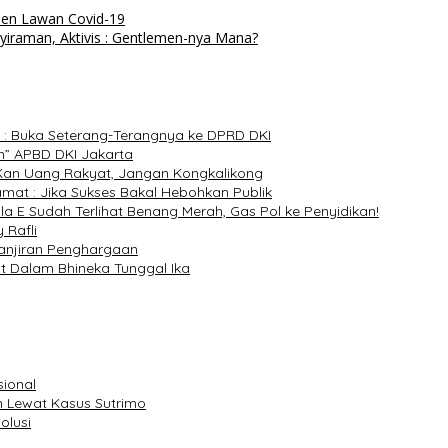
men Lawan Covid-19
yiraman, Aktivis : Gentlemen-nya Mana?
I : Buka Seterang-Terangnya ke DPRD DKI
n” APBD DKI Jakarta
tu Kan Uang Rakyat, Jangan Kongkalikong
at : Jika Sukses Bakal Hebohkan Publik
 E Sudah Terlihat Benang Merah, Gas Pol ke Penyidikan!
 Rafli
ebanjiran Penghargaan
 Dalam Bhineka Tunggal Ika
sional
 Lewat Kasus Sutrimo
olusi