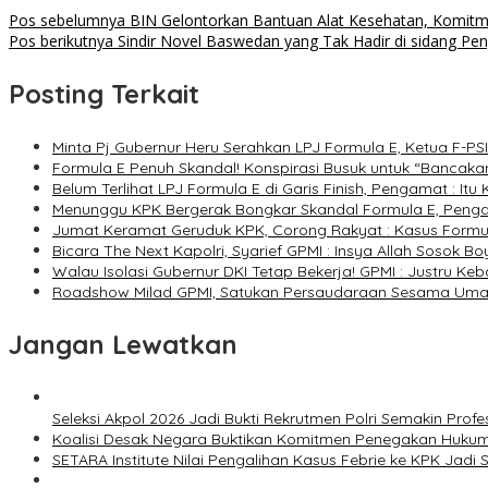
Pos sebelumnya
BIN Gelontorkan Bantuan Alat Kesehatan, Komit
Pos berikutnya
Sindir Novel Baswedan yang Tak Hadir di sidang Pen
Posting Terkait
Minta Pj Gubernur Heru Serahkan LPJ Formula E, Ketua F-PS
Formula E Penuh Skandal! Konspirasi Busuk untuk “Bancaka
Belum Terlihat LPJ Formula E di Garis Finish, Pengamat : I
Menunggu KPK Bergerak Bongkar Skandal Formula E, Pengam
Jumat Keramat Geruduk KPK, Corong Rakyat : Kasus Formula
Bicara The Next Kapolri, Syarief GPMI : Insya Allah Sosok Boy
Walau Isolasi Gubernur DKI Tetap Bekerja! GPMI : Justru K
Roadshow Milad GPMI, Satukan Persaudaraan Sesama Umat
Jangan Lewatkan
Seleksi Akpol 2026 Jadi Bukti Rekrutmen Polri Semakin Profe
Koalisi Desak Negara Buktikan Komitmen Penegakan Hukum
SETARA Institute Nilai Pengalihan Kasus Febrie ke KPK Jadi S