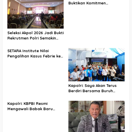
Buktikan Komitmen
i
Penegakan Hukum Lewat
p
Kasus Sutrimo
o
s
Seleksi Akpol 2026 Jadi Bukti
Rekrutmen Polri Semakin
Profesional
SETARA Institute Nilai
Pengalihan Kasus Febrie ke
KPK Jadi Solusi
Kapolri: Saya Akan Terus
Berdiri Bersama Buruh
Indonesia
Kapolri: KBPBI Resmi
Mengawali Babak Baru
Perjuangan Buruh Indonesia