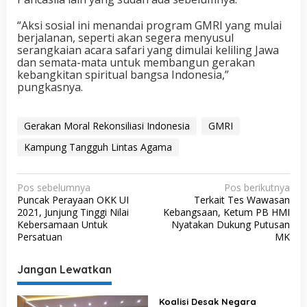
“Aksi sosial ini menandai program GMRI yang mulai
berjalanan, seperti akan segera menyusul
serangkaian acara safari yang dimulai keliling Jawa
dan semata-mata untuk membangun gerakan
kebangkitan spiritual bangsa Indonesia,”
pungkasnya.
Gerakan Moral Rekonsiliasi Indonesia
GMRI
Kampung Tangguh Lintas Agama
N
Pos sebelumnya
Pos berikutnya
Puncak Perayaan OKK UI
Terkait Tes Wawasan
a
2021, Junjung Tinggi Nilai
Kebangsaan, Ketum PB HMI
v
Kebersamaan Untuk
Nyatakan Dukung Putusan
Persatuan
MK
i
g
Jangan Lewatkan
a
s
Koalisi Desak Negara