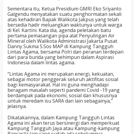
Sementara itu, Ketua Presidium GMRI Eko Sriyanto
Galgendu menyatakan suatu penghormatan sekali
atas kehadiran Bapak Walikota Jakpus yang telah
bersedia hadir meluangkan waktunya untuk warga
di Kel. Kartini. Kata dia, agenda peletakan batu
pertama pemasangan pipa alat Penyulingan Air
Mineral oleh Walikota Administrasi Jakarta Pusat
Danny Sukma S.Sos MAP di Kampung Tangguh
Lintas Agama, bersama Polri dan peranan terdepan
dari para bunda yang behimpun dalam Aspirasi
Indonesia dalam lintas agama.
“Lintas Agama ini merupakan energi, kekuatan,
sebagai motor penggerak seluruh aktifitas sosial
bagi kemasyarakat. Hal ini guna menghadapi
beragam masalah seperti pandemi Covid -19 yang
berdampak pada ekonomi, sosial dan khususnya
untuk meredam isu SARA dan lain sebagainya,”
jelasnya.
Dikatakannya, dalam Kampung Tangguh Lintas
Agama ini akan terus bersinergi dan memperkuat
Kampung Tangguh Jaya atau Kampung-kampung
Pancasila lain yang sudah ada sebelumnya.