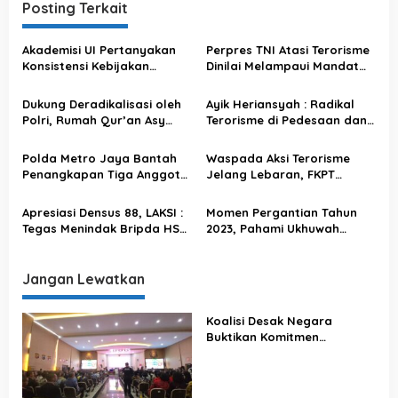
a
Posting Terkait
s
Akademisi UI Pertanyakan
Perpres TNI Atasi Terorisme
i
Konsistensi Kebijakan
Dinilai Melampaui Mandat
p
Antiteror dengan Demokrasi
Konstitusi
o
Dukung Deradikalisasi oleh
Ayik Heriansyah : Radikal
Polri, Rumah Qur’an Asy
Terorisme di Pedesaan dan
s
Syifa Pimpinan Eks Napiter
Revisi UU Desa
Pok JAD Menolak
Polda Metro Jaya Bantah
Waspada Aksi Terorisme
Radikalisme-Terorisme &
Penangkapan Tiga Anggota
Jelang Lebaran, FKPT
Intoleransi
Polri karena Kasus
Banten : Masyarakat
Terorisme
Jangan Lengah!
Apresiasi Densus 88, LAKSI :
Momen Pergantian Tahun
Tegas Menindak Bripda HS
2023, Pahami Ukhuwah
yang Terbukti Melanggar
Persaudaraan & Jangan
Hukum
Mudah Terpengaruh
Radikalisme
Jangan Lewatkan
Koalisi Desak Negara
Buktikan Komitmen
Penegakan Hukum Lewat
Kasus Sutrimo