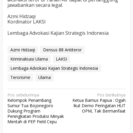
jawabankan secara legal.
Azmi Hidzaqi
Kordinator LAKSI
Lembaga Advokasi Kajian Strategis Indonesia
Azmi Hidzaqi
Densus 88 Antiteror
Kriminalisasi Ulama
LAKSI
Lembaga Advokasi Kajian Strategis Indonesia
Terorisme
Ulama
N
Pos sebelumnya
Pos berikutnya
Kelompok Penambang
Ketua Bamus Papua : Ogah
a
Sumur Tua Bojonegoro
Ikut Demo Peringatan HUT
v
Dukung Program
OPM, Tak Bermanfaat
Peningkatan Produksi Minyak
i
Mentah di PEP Field Cepu
g