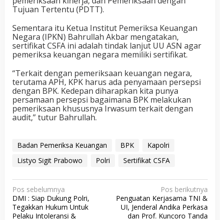
pemeriksaan kinerja, dan Pemeriksaan dengan
Tujuan Tertentu (PDTT).
Sementara itu Ketua Institut Pemeriksa Keuangan
Negara (IPKN) Bahrullah Akbar mengatakan,
sertifikat CSFA ini adalah tindak lanjut UU ASN agar
pemeriksa keuangan negara memiliki sertifikat.
“Terkait dengan pemeriksaan keuangan negara,
terutama APH, KPK harus ada penyamaan persepsi
dengan BPK. Kedepan diharapkan kita punya
persamaan persepsi bagaimana BPK melakukan
pemeriksaan khususnya Irwasum terkait dengan
audit,” tutur Bahrullah.
Badan Pemeriksa Keuangan
BPK
Kapolri
Listyo Sigit Prabowo
Polri
Sertifikat CSFA
N
Pos sebelumnya
Pos berikutnya
DMI : Siap Dukung Polri,
Penguatan Kerjasama TNI &
a
Tegakkan Hukum Untuk
UI, Jenderal Andika Perkasa
v
Pelaku Intoleransi &
dan Prof. Kuncoro Tanda