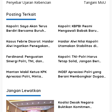
Penyebar Ujaran Kebencian
Tangani MoU
i
g
Posting Terkait
a
s
Kapolri: Saya Akan Terus
Kapolri: KBPBI Resmi
Berdiri Bersama Buruh
Mengawali Babak Baru
i
Indonesia
Perjuangan Buruh Indonesia
p
Kasus Febrie Disorot: Haidar
Haidar Alwi Nilai Kapolri
o
Alwi Ingatkan Penegakan
Utamakan Stabilitas di
Hukum Tak Bergantung
Tengah Penanganan Kasus
s
pada Restu Politik
Sensitif
Ferdinand: Penguatan
Kapolri: TNI-Polri Harus
Sinergi Polri, TNI, dan
Tetap Solid, Jangan Beri
Kejaksaan Diperlukan untuk
Ruang Upaya Pecah Belah
Menjaga Supremasi Hukum
Mantan Wakil Ketua KPK
INDEF Apresiasi Polri yang
Apresiasi Polri, Minta
Berani Membongkar Dugaan
Pengusutan Korupsi Batu
Korupsi Bernilai Besar
Bara Dituntaskan
Jangan Lewatkan
Koalisi Desak Negara
Buktikan Komitmen
Penegakan Hukum Lewat