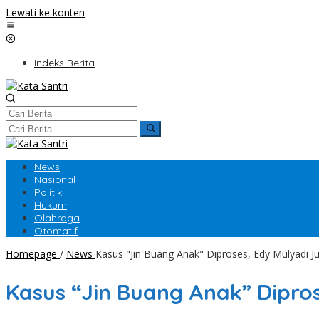
Lewati ke konten
Indeks Berita
News
Nasional
Politik
Hukum
Olahraga
Otomatif
Homepage
/
News
Kasus "Jin Buang Anak" Diproses, Edy Mulyadi J
Kasus “Jin Buang Anak” Dipro