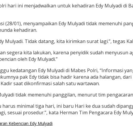
Polri hari ini menjadwalkan untuk kehadiran Edy Mulyadi di 
si (28/01), menyampaikan Edy Mulyadi tidak memenuhi pangg
enunda kehadiran.
y Mulyadi. Tidak datang, kita kirimkan surat lagi.”, tegas 
an segera kita lakukan, karena penyidik sudah menyusun a
encian oleh Edy Mulyadi.”
u kedatangan Edy Mulyadi di Mabes Polri, “Informasi yang 
ukumnya pak Edy tidak bisa hadir karena ada halangan, dar
dir saat dikonfirmasi salah satu wartawan.
ulyadi tidak memenuhi panggilan, menurut tim pengacaran
harus minimal tiga hari, ini baru Hari ke dua sudah dipang
gi, sesuai prosedur.”, kata Herman Tim Pengacara Edy Muly
aran Kebencian Edy Mulyadi