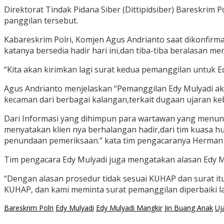
Direktorat Tindak Pidana Siber (Dittipidsiber) Bareskrim 
panggilan tersebut.
Kabareskrim Polri, Komjen Agus Andrianto saat dikonfirma
katanya bersedia hadir hari ini,dan tiba-tiba beralasan m
“Kita akan kirimkan lagi surat kedua pemanggilan untuk Ed
Agus Andrianto menjelaskan “Pemanggilan Edy Mulyadi ak
kecaman dari berbagai kalangan,terkait dugaan ujaran keb
Dari Informasi yang dihimpun para wartawan yang menungg
menyatakan klien nya berhalangan hadir,dari tim kuasa h
penundaan pemeriksaan.” kata tim pengacaranya Herman Ka
Tim pengacara Edy Mulyadi juga mengatakan alasan Edy M
“Dengan alasan prosedur tidak sesuai KUHAP dan surat itu 
KUHAP, dan kami meminta surat pemanggilan diperbaiki la
Bareskrim Polri
Edy Mulyadi
Edy Mulyadi Mangkir
Jin Buang Anak
Uj