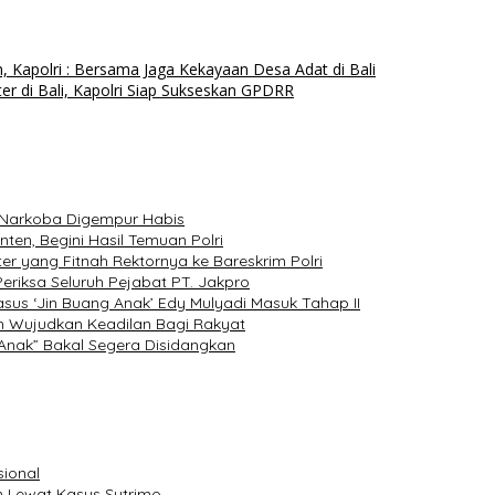
Kapolri : Bersama Jaga Kekayaan Desa Adat di Bali
 di Bali, Kapolri Siap Sukseskan GPDRR
n Narkoba Digempur Habis
en, Begini Hasil Temuan Polri
ter yang Fitnah Rektornya ke Bareskrim Polri
eriksa Seluruh Pejabat PT. Jakpro
asus ‘Jin Buang Anak’ Edy Mulyadi Masuk Tahap II
h Wujudkan Keadilan Bagi Rakyat
Anak” Bakal Segera Disidangkan
sional
 Lewat Kasus Sutrimo