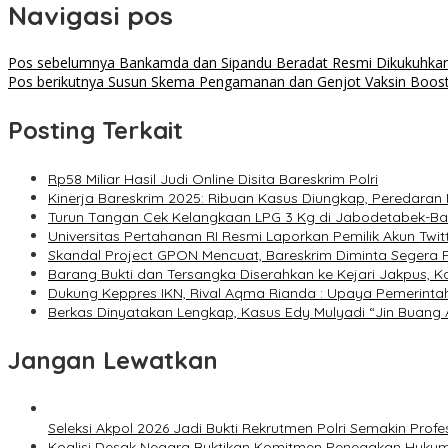
Navigasi pos
Pos sebelumnya
Bankamda dan Sipandu Beradat Resmi Dikukuhkan, 
Pos berikutnya
Susun Skema Pengamanan dan Genjot Vaksin Booster
Posting Terkait
Rp58 Miliar Hasil Judi Online Disita Bareskrim Polri
Kinerja Bareskrim 2025: Ribuan Kasus Diungkap, Peredara
Turun Tangan Cek Kelangkaan LPG 3 Kg di Jabodetabek-Bant
Universitas Pertahanan RI Resmi Laporkan Pemilik Akun Twit
Skandal Project GPON Mencuat, Bareskrim Diminta Segera P
Barang Bukti dan Tersangka Diserahkan ke Kejari Jakpus, K
Dukung Keppres IKN, Rival Aqma Rianda : Upaya Pemerinta
Berkas Dinyatakan Lengkap, Kasus Edy Mulyadi “Jin Buang 
Jangan Lewatkan
Seleksi Akpol 2026 Jadi Bukti Rekrutmen Polri Semakin Profe
Koalisi Desak Negara Buktikan Komitmen Penegakan Hukum