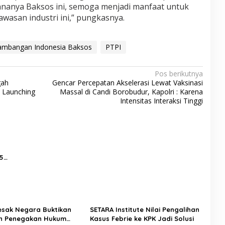
sananya Baksos ini, semoga menjadi manfaat untuk
wasan industri ini,” pungkasnya.
ambangan Indonesia Baksos
PTPI
Pos berikutnya
gah
Gencar Percepatan Akselerasi Lewat Vaksinasi
, Launching
Massal di Candi Borobudur, Kapolri : Karena
Intensitas Interaksi Tinggi
5
Desak Negara Buktikan
SETARA Institute Nilai Pengalihan
n Penegakan Hukum
Kasus Febrie ke KPK Jadi Solusi