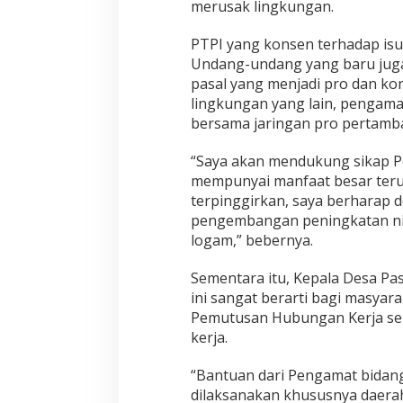
merusak lingkungan.
a
s
y
PTPI yang konsen terhadap is
a
Undang-undang yang baru juga
r
pasal yang menjadi pro dan kon
a
lingkungan yang lain, pengama
k
a
bersama jaringan pro pertamb
t
P
“Saya akan mendukung sikap P
e
mempunyai manfaat besar teru
n
terpinggirkan, saya berharap
a
m
pengembangan peningkatan nil
b
logam,” bebernya.
a
n
Sementara itu, Kepala Desa Pas
g
ini sangat berarti bagi masya
d
i
Pemutusan Hubungan Kerja se
D
kerja.
e
s
“Bantuan dari Pengamat bidang
a
dilaksanakan khususnya daera
P