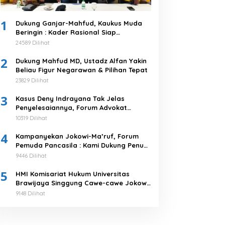
1
Dukung Ganjar-Mahfud, Kaukus Muda
Beringin : Kader Rasional Siap
Menangkan 03
24589 Dilihat
2
Dukung Mahfud MD, Ustadz Alfan Yakin
Beliau Figur Negarawan & Pilihan Tepat
23829 Dilihat
3
Kasus Deny Indrayana Tak Jelas
Penyelesaiannya, Forum Advokat
Pengawal Demokrasi : Ayo Segera
10319 Dilihat
Tuntaskan!
4
Kampanyekan Jokowi-Ma’ruf, Forum
Pemuda Pancasila : Kami Dukung Penuh
Untuk Memimpin di 2019-2024
9446 Dilihat
5
HMI Komisariat Hukum Universitas
Brawijaya Singgung Cawe-cawe Jokowi,
Tegaskan 5 Poin Pernyataan Sikap
9148 Dilihat