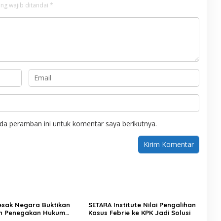
ng wajib ditandai
*
da peramban ini untuk komentar saya berikutnya.
Desak Negara Buktikan
SETARA Institute Nilai Pengalihan
n Penegakan Hukum
Kasus Febrie ke KPK Jadi Solusi
sus Sutrimo