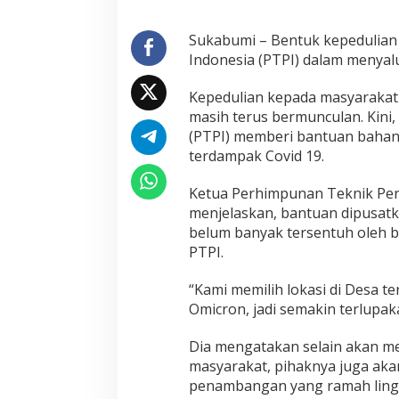
t
u
a
Sukabumi – Bentuk kepedulia
n
Indonesia (PTPI) dalam menya
B
a
Kepedulian kepada masyarakat 
h
masih terus bermunculan. Kin
a
n
(PTPI) memberi bantuan baha
P
terdampak Covid 19.
o
k
Ketua Perhimpunan Teknik Per
o
menjelaskan, bantuan dipusatk
k
,
belum banyak tersentuh oleh b
P
PTPI.
T
P
“Kami memilih lokasi di Desa t
I
Omicron, jadi semakin terlupaka
B
a
n
Dia mengatakan selain akan 
t
masyarakat, pihaknya juga akan
u
penambangan yang ramah ling
M