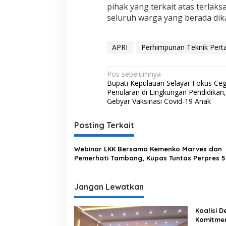
a
pihak yang terkait atas terlak
s
seluruh warga yang berada dika
i
r
I
APRI
Perhimpunan Teknik Pert
p
i
s
N
Pos sebelumnya
S
Bupati Kepulauan Selayar Fokus Ce
u
a
Penularan di Lingkungan Pendidikan
k
v
Gebyar Vaksinasi Covid-19 Anak
a
b
i
u
Posting Terkait
g
m
i
a
Webinar LKK Bersama Kemenko Marves dan
s
Pemerhati Tambang, Kupas Tuntas Perpres 5
/2022
i
p
Jangan Lewatkan
o
Koalisi 
s
Komitme