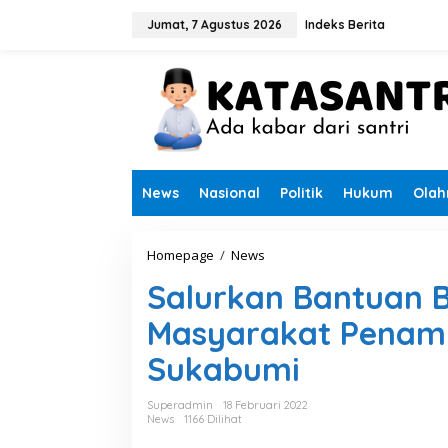
L
e
Jumat, 7 Agustus 2026
Indeks Berita
w
a
t
i
k
e
k
o
n
News
Nasional
Politik
Hukum
Olah
t
e
n
Homepage
/
News
S
a
Salurkan Bantuan B
l
u
Masyarakat Penamba
r
k
Sukabumi
a
n
B
Superadmin
18 Februari 2022
a
News
1166 Dilihat
n