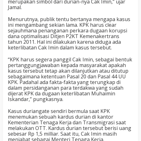
merupakan simbol dari durian-nya Cak Imin,” ujar
Jamal.
Menurutnya, publik tentu bertanya mengapa kasus
ini mengambang sekian lama. KPK harus clear
sejauhmana penanganan perkara dugaan korupsi
dana optimalisasi Ditjen P2KT Kemenakertrans
tahun 2011. Hal ini dilakukan karena diduga ada
keterlibatan Cak Imin dalam kasus tersebut.
“KPK harus segera panggil Cak Imin, sebagai bentuk
pertanggungjawaban kepada masyarakat apakah
kasus tersebut tetap akan dilanjutkan atau ditutup
sebagaimana ketentuan Pasal 20 dan Pasal 44 UU
KPK. Padahal ada fakta-fakta yang terungkap di
dalam persidanganan para terdakwa yang sudah
dijerat KPK da dugaan keterlibatan Muhaimin
Iskandar,” pungkasnya.
Kasus duriangate sendiri bermula saat KPK
menemukan sebuah kardus durian di kantor
Kementerian Tenaga Kerja dan Transmigrasi saat
melakukan OTT. Kardus durian tersebut berisi uang
sebesar Rp 1,5 milliar. Saat itu, Cak Imin masih
menjabat sebagai Menteri Tenaga Kerja.