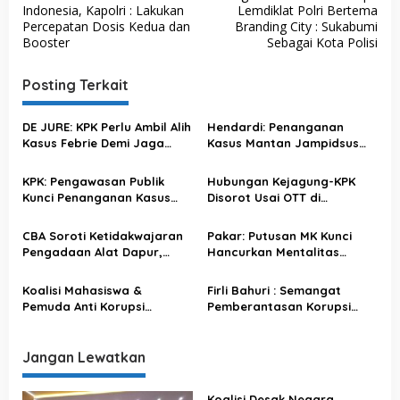
a
Indonesia, Kapolri : Lakukan
Lemdiklat Polri Bertema
v
Percepatan Dosis Kedua dan
Branding City : Sukabumi
Booster
Sebagai Kota Polisi
i
g
Posting Terkait
a
s
DE JURE: KPK Perlu Ambil Alih
Hendardi: Penanganan
Kasus Febrie Demi Jaga
Kasus Mantan Jampidsus
i
Independensi
oleh Kejagung Picu
p
Pertanyaan Publik
KPK: Pengawasan Publik
Hubungan Kejagung-KPK
o
Kunci Penanganan Kasus
Disorot Usai OTT di
Jaksa Kejati Banten
Sejumlah Daerah
s
CBA Soroti Ketidakwajaran
Pakar: Putusan MK Kunci
Pengadaan Alat Dapur,
Hancurkan Mentalitas
Minta Lembaga Hukum
‘Pagar Makan Tanaman’
Bertindak
Koalisi Mahasiswa &
Firli Bahuri : Semangat
Pemuda Anti Korupsi
Pemberantasan Korupsi
Apresiasi Capaian KPK di
Jangan Pernah Berhenti
Semester I 2023, Terbukti
Komitmen Berantas Korupsi!
Jangan Lewatkan
Koalisi Desak Negara