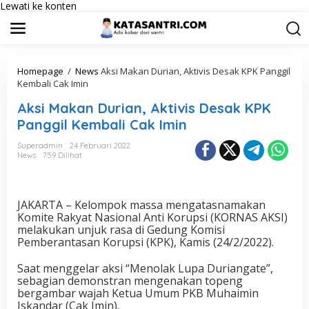
Lewati ke konten
Homepage
/
News
Aksi Makan Durian, Aktivis Desak KPK Panggil
Kembali Cak Imin
Aksi Makan Durian, Aktivis Desak KPK
Panggil Kembali Cak Imin
Superadmin
24 Februari 2022
News
759 Dilihat
JAKARTA – Kelompok massa mengatasnamakan
Komite Rakyat Nasional Anti Korupsi (KORNAS AKSI)
melakukan unjuk rasa di Gedung Komisi
Pemberantasan Korupsi (KPK), Kamis (24/2/2022).
Saat menggelar aksi “Menolak Lupa Duriangate”,
sebagian demonstran mengenakan topeng
bergambar wajah Ketua Umum PKB Muhaimin
Iskandar (Cak Imin).