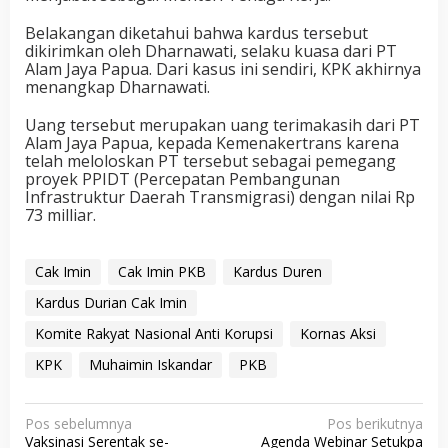
Belakangan diketahui bahwa kardus tersebut
dikirimkan oleh Dharnawati, selaku kuasa dari PT
Alam Jaya Papua. Dari kasus ini sendiri, KPK akhirnya
menangkap Dharnawati.
Uang tersebut merupakan uang terimakasih dari PT
Alam Jaya Papua, kepada Kemenakertrans karena
telah meloloskan PT tersebut sebagai pemegang
proyek PPIDT (Percepatan Pembangunan
Infrastruktur Daerah Transmigrasi) dengan nilai Rp
73 milliar.
Cak Imin
Cak Imin PKB
Kardus Duren
Kardus Durian Cak Imin
Komite Rakyat Nasional Anti Korupsi
Kornas Aksi
KPK
Muhaimin Iskandar
PKB
N
Pos sebelumnya
Pos berikutnya
Vaksinasi Serentak se-
Agenda Webinar Setukpa