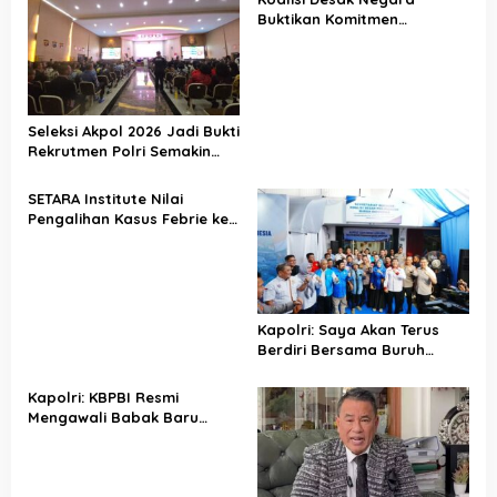
Buktikan Komitmen
Penegakan Hukum Lewat
Kasus Sutrimo
Seleksi Akpol 2026 Jadi Bukti
Rekrutmen Polri Semakin
Profesional
SETARA Institute Nilai
Pengalihan Kasus Febrie ke
KPK Jadi Solusi
Kapolri: Saya Akan Terus
Berdiri Bersama Buruh
Indonesia
Kapolri: KBPBI Resmi
Mengawali Babak Baru
Perjuangan Buruh Indonesia