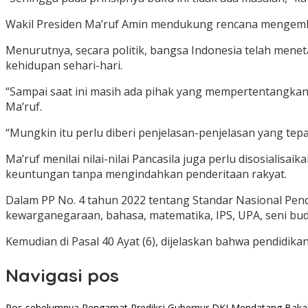
Wakil Presiden Ma’ruf Amin mendukung rencana mengembal
Menurutnya, secara politik, bangsa Indonesia telah mene
kehidupan sehari-hari.
“Sampai saat ini masih ada pihak yang mempertentangkan, m
Ma’ruf.
“Mungkin itu perlu diberi penjelasan-penjelasan yang te
Ma’ruf menilai nilai-nilai Pancasila juga perlu disosia
keuntungan tanpa mengindahkan penderitaan rakyat.
Dalam PP No. 4 tahun 2022 tentang Standar Nasional Pend
kewarganegaraan, bahasa, matematika, IPS, UPA, seni buday
Kemudian di Pasal 40 Ayat (6), dijelaskan bahwa pendidikan
Navigasi pos
Pos sebelumnya
Pengamat Prediksi Gubernur DKI Mendatang Bakal 