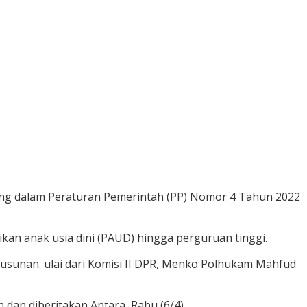
rtuang dalam Peraturan Pemerintah (PP) Nomor 4 Tahun 2022
kan anak usia dini (PAUD) hingga perguruan tinggi.
usunan. ulai dari Komisi II DPR, Menko Polhukam Mahfud
dan diberitakan Antara, Rabu (6/4).