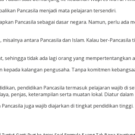
ikan Pancasila menjadi mata pelajaran tersendiri.
tapkan Pancasila sebagai dasar negara. Namun, perlu ada 
isalnya antara Pancasila dan Islam. Kalau ber-Pancasila tid
pat, sehingga tidak ada lagi orang yang mempertentangkan 
lisaikan kepada kalangan pengusaha. Tanpa komitmen kebang
idikan, pendidikan Pancasila termasuk pelajaran wajib di 
a, penjas, keterampilan serta muatan lokal. Diatur dalam P
 Pancasila juga wajib diajarkan di tingkat pendidikan tinggi
Tuntut Ganti Rugi ke Anies Soal Formula E yang Tak Bawa Keuntun