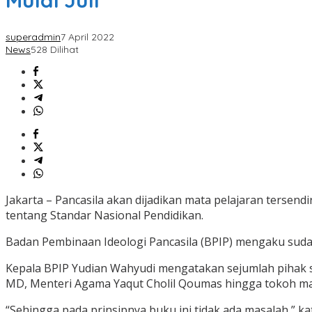
Mulai Juli
superadmin
7 April 2022
News
528 Dilihat
Jakarta – Pancasila akan dijadikan mata pelajaran tersend
tentang Standar Nasional Pendidikan.
Badan Pembinaan Ideologi Pancasila (BPIP) mengaku sudah
Kepala BPIP Yudian Wahyudi mengatakan sejumlah pihak s
MD, Menteri Agama Yaqut Cholil Qoumas hingga tokoh ma
“Sehingga pada prinsipnya buku ini tidak ada masalah,” k