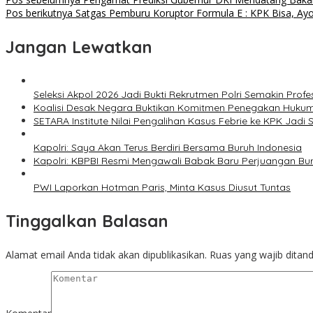
Pos berikutnya
Satgas Pemburu Koruptor Formula E : KPK Bisa, Ayo
Jangan Lewatkan
Seleksi Akpol 2026 Jadi Bukti Rekrutmen Polri Semakin Profe
Koalisi Desak Negara Buktikan Komitmen Penegakan Hukum
SETARA Institute Nilai Pengalihan Kasus Febrie ke KPK Jadi S
Kapolri: Saya Akan Terus Berdiri Bersama Buruh Indonesia
Kapolri: KBPBI Resmi Mengawali Babak Baru Perjuangan Bur
PWI Laporkan Hotman Paris, Minta Kasus Diusut Tuntas
Tinggalkan Balasan
Alamat email Anda tidak akan dipublikasikan.
Ruas yang wajib ditan