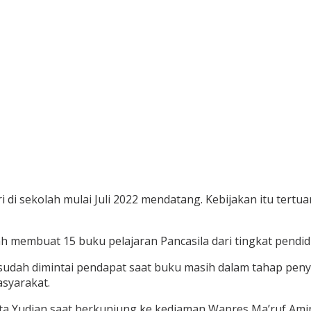
iri di sekolah mulai Juli 2022 mendatang. Kebijakan itu te
 membuat 15 buku pelajaran Pancasila dari tingkat pendidi
udah dimintai pendapat saat buku masih dalam tahap peny
syarakat.
ata Yudian saat berkunjung ke kediaman Wapres Ma’ruf Amin 