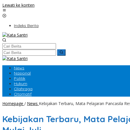
Lewati ke konten
Indeks Berita
News
Nasional
Politik
Hukum
Olahraga
Otomatif
Homepage
/
News
Kebijakan Terbaru, Mata Pelajaran Pancasila Res
Kebijakan Terbaru, Mata Pelaj