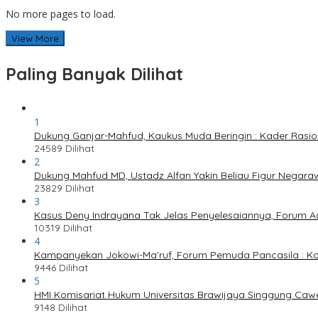
No more pages to load.
View More
Paling Banyak Dilihat
1
Dukung Ganjar-Mahfud, Kaukus Muda Beringin : Kader Rasi
24589 Dilihat
2
Dukung Mahfud MD, Ustadz Alfan Yakin Beliau Figur Negaraw
23829 Dilihat
3
Kasus Deny Indrayana Tak Jelas Penyelesaiannya, Forum A
10319 Dilihat
4
Kampanyekan Jokowi-Ma’ruf, Forum Pemuda Pancasila : K
9446 Dilihat
5
HMI Komisariat Hukum Universitas Brawijaya Singgung Caw
9148 Dilihat