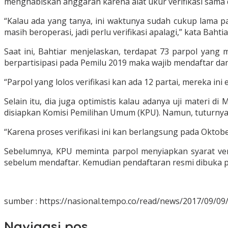
menghabiskan anggaran karena alat ukur verifikasi sama
“Kalau ada yang tanya, ini waktunya sudah cukup lama pa
masih beroperasi, jadi perlu verifikasi apalagi,” kata Bahti
Saat ini, Bahtiar menjelaskan, terdapat 73 parpol yang
berpartisipasi pada Pemilu 2019 maka wajib mendaftar dan d
“Parpol yang lolos verifikasi kan ada 12 partai, mereka ini
Selain itu, dia juga optimistis kalau adanya uji materi
disiapkan Komisi Pemilihan Umum (KPU). Namun, tuturnya,
“Karena proses verifikasi ini kan berlangsung pada Oktobe
Sebelumnya, KPU meminta parpol menyiapkan syarat ver
sebelum mendaftar. Kemudian pendaftaran resmi dibuka p
sumber : https://nasional.tempo.co/read/news/2017/09/09/07
Navigasi pos