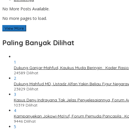
No More Posts Available.
No more pages to load.
View More
Paling Banyak Dilihat
1
Dukung Ganjar-Mahfud, Kaukus Muda Beringin : Kader Rasi
24589 Dilihat
2
Dukung Mahfud MD, Ustadz Alfan Yakin Beliau Figur Negaraw
23829 Dilihat
3
Kasus Deny Indrayana Tak Jelas Penyelesaiannya, Forum A
10319 Dilihat
4
Kampanyekan Jokowi-Ma’ruf, Forum Pemuda Pancasila : K
9446 Dilihat
5