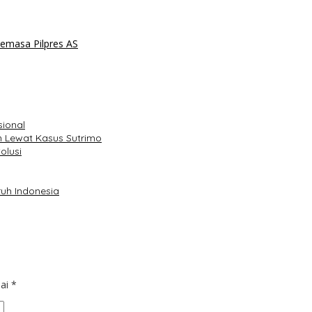
Semasa Pilpres AS
sional
 Lewat Kasus Sutrimo
olusi
uh Indonesia
dai
*