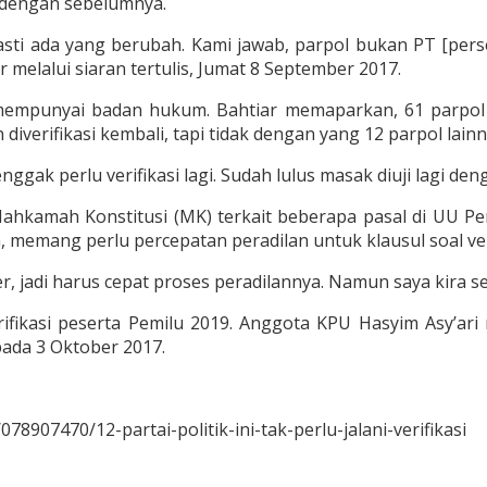
 dengan sebelumnya.
sti ada yang berubah. Kami jawab, parpol bukan PT [perse
ar melalui siaran tertulis, Jumat 8 September 2017.
 mempunyai badan hukum. Bahtiar memaparkan, 61 parpol y
iverifikasi kembali, tapi tidak dengan yang 12 parpol lainn
 enggak perlu verifikasi lagi. Sudah lulus masak diuji lagi d
 di Mahkamah Konstitusi (MK) terkait beberapa pasal di U
 memang perlu percepatan peradilan untuk klausul soal ver
r, jadi harus cepat proses peradilannya. Namun saya kira s
ifikasi peserta Pemilu 2019. Anggota KPU Hasyim Asy’ar
ada 3 Oktober 2017.
8907470/12-partai-politik-ini-tak-perlu-jalani-verifikasi