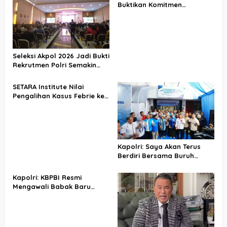
Buktikan Komitmen
Penegakan Hukum Lewat
Kasus Sutrimo
Seleksi Akpol 2026 Jadi Bukti
Rekrutmen Polri Semakin
Profesional
SETARA Institute Nilai
Pengalihan Kasus Febrie ke
KPK Jadi Solusi
Kapolri: Saya Akan Terus
Berdiri Bersama Buruh
Indonesia
Kapolri: KBPBI Resmi
Mengawali Babak Baru
Perjuangan Buruh Indonesia