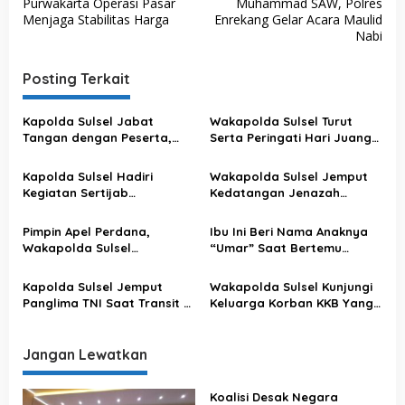
v
Purwakarta Operasi Pasar
Muhammad SAW, Polres
Menjaga Stabilitas Harga
Enrekang Gelar Acara Maulid
i
Nabi
g
a
Posting Terkait
s
Kapolda Sulsel Jabat
Wakapolda Sulsel Turut
i
Tangan dengan Peserta,
Serta Peringati Hari Juang
p
Usai Pimpin Apel Pagi
Kartika di Bone
o
Kapolda Sulsel Hadiri
Wakapolda Sulsel Jemput
Kegiatan Sertijab
Kedatangan Jenazah
s
Komandan Pangkalan TNI
Korban KKB di Bandara
AU Sultan Hasanuddin
Sultan Hasanuddin
Pimpin Apel Perdana,
Ibu Ini Beri Nama Anaknya
Wakapolda Sulsel
“Umar” Saat Bertemu
Sampaikan Ini
Kapolda Sulsel
Kapolda Sulsel Jemput
Wakapolda Sulsel Kunjungi
Panglima TNI Saat Transit Di
Keluarga Korban KKB Yang
Makassar
Terjadi Di Papua
Jangan Lewatkan
Koalisi Desak Negara