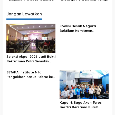
Makassar
Terjadi Di Papua
Jangan Lewatkan
Koalisi Desak Negara
Buktikan Komitmen
Penegakan Hukum Lewat
Kasus Sutrimo
Seleksi Akpol 2026 Jadi Bukti
Rekrutmen Polri Semakin
Profesional
SETARA Institute Nilai
Pengalihan Kasus Febrie ke
KPK Jadi Solusi
Kapolri: Saya Akan Terus
Berdiri Bersama Buruh
Indonesia