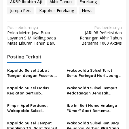
AKBP Ibrahim Aji
Akhir Tahun
Enrekang
Jumpa Pers
Kapolres Enrekang
News
N
Pos sebelumnya
Pos berikutnya
Polda Metro Jaya Buka
JARI 98 Refleksi dan
a
Layanan SIM Keliling pada
Renungan Akhir Tahun
v
Masa Liburan Tahun Baru
Bersama 1000 Aktivis
i
Posting Terkait
g
a
Kapolda Sulsel Jabat
Wakapolda Sulsel Turut
s
Tangan dengan Peserta,
Serta Peringati Hari Juang
Usai Pimpin Apel Pagi
Kartika di Bone
i
Kapolda Sulsel Hadiri
Wakapolda Sulsel Jemput
p
Kegiatan Sertijab
Kedatangan Jenazah
o
Komandan Pangkalan TNI
Korban KKB di Bandara
AU Sultan Hasanuddin
Sultan Hasanuddin
s
Pimpin Apel Perdana,
Ibu Ini Beri Nama Anaknya
Wakapolda Sulsel
“Umar” Saat Bertemu
Sampaikan Ini
Kapolda Sulsel
Kapolda Sulsel Jemput
Wakapolda Sulsel Kunjungi
Panglima TNI Saat Transit Di
Keluarga Korban KKB Yang