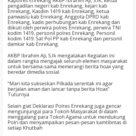
Kapolres Enrekang AKBP Ibrahim Aji, S.IK, ketua
pengadilan negeri kab Enrekang, kejari kab
Enrekang, Kasdim 1419 kab Enrekang, ketua
panwaslu kab Enrekang. Anggota DPRD kab
Enrekang, kadis perhubungan kab Enrekang dan
diikuti oleh perwira polres Enrekang, perwira TNI
kodim 1419, personil polres Enrekang. Personil
kodim 1419. Sat Pol PP kab Enrekang dan personil
damkar kab Enrekang.
AKBP Ibrahim Aji, S.Ik mengatakan Kegiatan ini
dalam rangka mengajak seluruh elemen masyarakat
untuk bersama-sama memerangi berita hoax yang
beredar dimedia sosial.
“Mari kita sukseskan Pilkada serentak ini agar
berjalan aman dan lancar tanpa berita Hoax”
Tuturnya
Selain giat Deklarasi Polres Enrekang juga gencar
mengunjungai para Tokoh Masyarakat di dalam
menggalang para Tokoh Agama untuk mendukung
Polri dan menyampaikan pesan-pesan kamtibmas di
setiap Khutbah