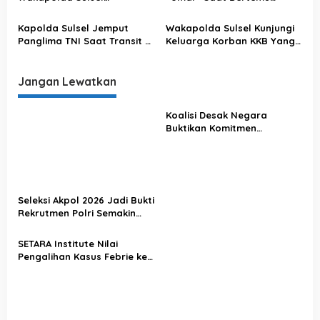
Sampaikan Ini
Kapolda Sulsel
Kapolda Sulsel Jemput
Wakapolda Sulsel Kunjungi
Panglima TNI Saat Transit Di
Keluarga Korban KKB Yang
Makassar
Terjadi Di Papua
Jangan Lewatkan
Koalisi Desak Negara
Buktikan Komitmen
Penegakan Hukum Lewat
Kasus Sutrimo
Seleksi Akpol 2026 Jadi Bukti
Rekrutmen Polri Semakin
Profesional
SETARA Institute Nilai
Pengalihan Kasus Febrie ke
KPK Jadi Solusi