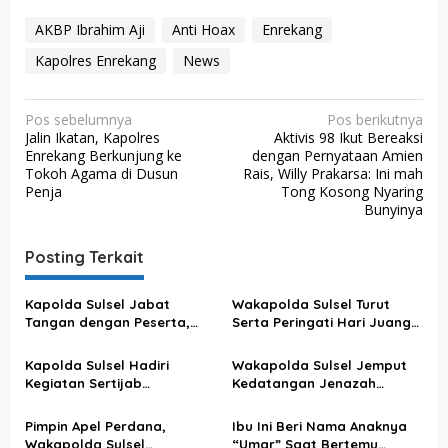
AKBP Ibrahim Aji
Anti Hoax
Enrekang
Kapolres Enrekang
News
N
Pos sebelumnya
Pos berikutnya
Jalin Ikatan, Kapolres
Aktivis 98 Ikut Bereaksi
a
Enrekang Berkunjung ke
dengan Pernyataan Amien
v
Tokoh Agama di Dusun
Rais, Willy Prakarsa: Ini mah
Penja
Tong Kosong Nyaring
i
Bunyinya
g
a
Posting Terkait
s
Kapolda Sulsel Jabat
Wakapolda Sulsel Turut
i
Tangan dengan Peserta,
Serta Peringati Hari Juang
p
Usai Pimpin Apel Pagi
Kartika di Bone
o
Kapolda Sulsel Hadiri
Wakapolda Sulsel Jemput
Kegiatan Sertijab
Kedatangan Jenazah
s
Komandan Pangkalan TNI
Korban KKB di Bandara
AU Sultan Hasanuddin
Sultan Hasanuddin
Pimpin Apel Perdana,
Ibu Ini Beri Nama Anaknya
Wakapolda Sulsel
“Umar” Saat Bertemu