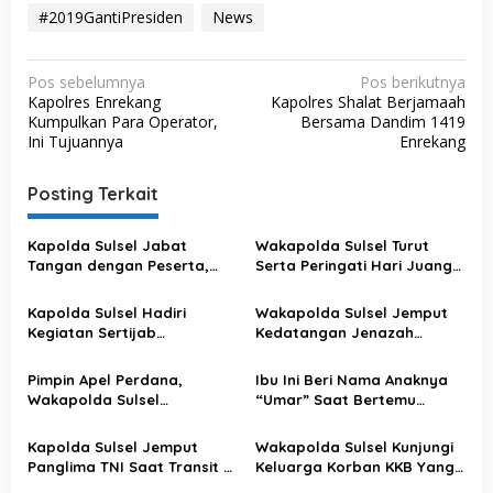
#2019GantiPresiden
News
N
Pos sebelumnya
Pos berikutnya
Kapolres Enrekang
Kapolres Shalat Berjamaah
a
Kumpulkan Para Operator,
Bersama Dandim 1419
v
Ini Tujuannya
Enrekang
i
Posting Terkait
g
a
Kapolda Sulsel Jabat
Wakapolda Sulsel Turut
s
Tangan dengan Peserta,
Serta Peringati Hari Juang
Usai Pimpin Apel Pagi
Kartika di Bone
i
Kapolda Sulsel Hadiri
Wakapolda Sulsel Jemput
p
Kegiatan Sertijab
Kedatangan Jenazah
o
Komandan Pangkalan TNI
Korban KKB di Bandara
AU Sultan Hasanuddin
Sultan Hasanuddin
s
Pimpin Apel Perdana,
Ibu Ini Beri Nama Anaknya
Wakapolda Sulsel
“Umar” Saat Bertemu
Sampaikan Ini
Kapolda Sulsel
Kapolda Sulsel Jemput
Wakapolda Sulsel Kunjungi
Panglima TNI Saat Transit Di
Keluarga Korban KKB Yang
Makassar
Terjadi Di Papua