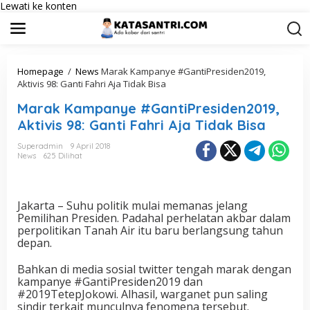
Lewati ke konten
Homepage
/
News
Marak Kampanye #GantiPresiden2019,
Aktivis 98: Ganti Fahri Aja Tidak Bisa
Marak Kampanye #GantiPresiden2019,
Aktivis 98: Ganti Fahri Aja Tidak Bisa
Superadmin
9 April 2018
News
625 Dilihat
Jakarta – Suhu politik mulai memanas jelang
Pemilihan Presiden. Padahal perhelatan akbar dalam
perpolitikan Tanah Air itu baru berlangsung tahun
depan.
Bahkan di media sosial twitter tengah marak dengan
kampanye #GantiPresiden2019 dan
#2019TetepJokowi. Alhasil, warganet pun saling
sindir terkait munculnya fenomena tersebut.