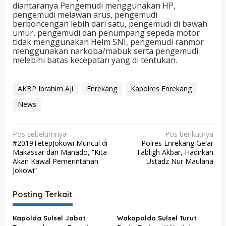
diantaranya Pengemudi menggunakan HP,
pengemudi melawan arus, pengemudi
berboncengan lebih dari satu, pengemudi di bawah
umur, pengemudi dan penumpang sepeda motor
tidak menggunakan Helm SNI, pengemudi ranmor
menggunakan narkoba/mabuk serta pengemudi
melebihi batas kecepatan yang di tentukan.
AKBP Ibrahim Aji
Enrekang
Kapolres Enrekang
News
N
Pos sebelumnya
Pos berikutnya
#2019TetepJokowi Muncul di
Polres Enrekang Gelar
a
Makassar dan Manado, “Kita
Tabligh Akbar, Hadirkan
v
Akan Kawal Pemerintahan
Ustadz Nur Maulana
Jokowi”
i
g
Posting Terkait
a
s
Kapolda Sulsel Jabat
Wakapolda Sulsel Turut