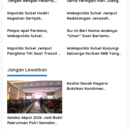
Tangan dengan Peserta,
Serta Peringati Hari Juang
i
Usai Pimpin Apel Pagi
Kartika di Bone
p
Kapolda Sulsel Hadiri
Wakapolda Sulsel Jemput
o
Kegiatan Sertijab
Kedatangan Jenazah
Komandan Pangkalan TNI
Korban KKB di Bandara
s
AU Sultan Hasanuddin
Sultan Hasanuddin
Pimpin Apel Perdana,
Ibu Ini Beri Nama Anaknya
Wakapolda Sulsel
“Umar” Saat Bertemu
Sampaikan Ini
Kapolda Sulsel
Kapolda Sulsel Jemput
Wakapolda Sulsel Kunjungi
Panglima TNI Saat Transit Di
Keluarga Korban KKB Yang
Makassar
Terjadi Di Papua
Jangan Lewatkan
Koalisi Desak Negara
Buktikan Komitmen
Penegakan Hukum Lewat
Kasus Sutrimo
Seleksi Akpol 2026 Jadi Bukti
Rekrutmen Polri Semakin
Profesional