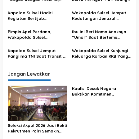
Usai Pimpin Apel Pagi
Kartika di Bone
i
Kapolda Sulsel Hadiri
Wakapolda Sulsel Jemput
p
Kegiatan Sertijab
Kedatangan Jenazah
o
Komandan Pangkalan TNI
Korban KKB di Bandara
AU Sultan Hasanuddin
Sultan Hasanuddin
s
Pimpin Apel Perdana,
Ibu Ini Beri Nama Anaknya
Wakapolda Sulsel
“Umar” Saat Bertemu
Sampaikan Ini
Kapolda Sulsel
Kapolda Sulsel Jemput
Wakapolda Sulsel Kunjungi
Panglima TNI Saat Transit Di
Keluarga Korban KKB Yang
Makassar
Terjadi Di Papua
Jangan Lewatkan
Koalisi Desak Negara
Buktikan Komitmen
Penegakan Hukum Lewat
Kasus Sutrimo
Seleksi Akpol 2026 Jadi Bukti
Rekrutmen Polri Semakin
Profesional