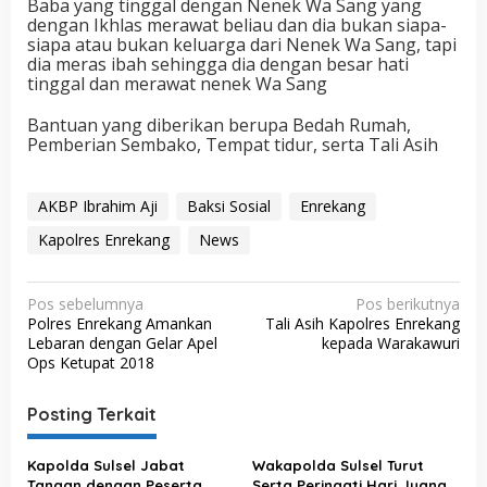
Baba yang tinggal dengan Nenek Wa Sang yang
dengan Ikhlas merawat beliau dan dia bukan siapa-
siapa atau bukan keluarga dari Nenek Wa Sang, tapi
dia meras ibah sehingga dia dengan besar hati
tinggal dan merawat nenek Wa Sang
Bantuan yang diberikan berupa Bedah Rumah,
Pemberian Sembako, Tempat tidur, serta Tali Asih
AKBP Ibrahim Aji
Baksi Sosial
Enrekang
Kapolres Enrekang
News
N
Pos sebelumnya
Pos berikutnya
Polres Enrekang Amankan
Tali Asih Kapolres Enrekang
a
Lebaran dengan Gelar Apel
kepada Warakawuri
v
Ops Ketupat 2018
i
Posting Terkait
g
a
Kapolda Sulsel Jabat
Wakapolda Sulsel Turut
s
Tangan dengan Peserta,
Serta Peringati Hari Juang