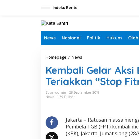
L
e
Indeks Berita
w
a
t
i
k
News
Nasional
Politik
Hukum
Olah
e
k
o
Homepage
/
News
K
n
e
t
Kembali Gelar Aksi
m
e
b
n
Teriakkan “Stop Fi
a
l
i
Superadmin
28 September 2018
G
News
1139 Dilihat
e
l
a
r
Jakarta – Ratusan massa meng
A
Pembela TGB (FPT) kembali m
k
(KPK), Jakarta, Jumat siang (28/
s