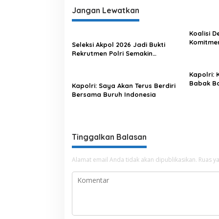
Jangan Lewatkan
Koalisi 
Komitme
Seleksi Akpol 2026 Jadi Bukti
Lewat Ka
Rekrutmen Polri Semakin
Profesional
Kapolri:
Babak Ba
Kapolri: Saya Akan Terus Berdiri
Indonesi
Bersama Buruh Indonesia
Tinggalkan Balasan
Alamat email Anda tidak akan dipublikasikan.
Ruas ya