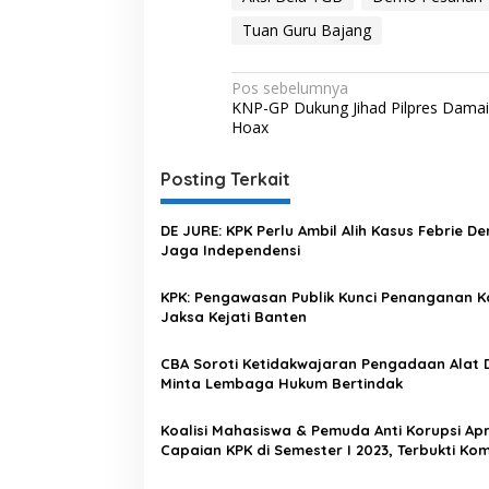
Tuan Guru Bajang
N
Pos sebelumnya
KNP-GP Dukung Jihad Pilpres Dama
a
Hoax
v
i
Posting Terkait
g
DE JURE: KPK Perlu Ambil Alih Kasus Febrie De
a
Jaga Independensi
s
KPK: Pengawasan Publik Kunci Penanganan K
i
Jaksa Kejati Banten
p
o
CBA Soroti Ketidakwajaran Pengadaan Alat 
Minta Lembaga Hukum Bertindak
s
Koalisi Mahasiswa & Pemuda Anti Korupsi Apr
Capaian KPK di Semester I 2023, Terbukti Ko
Berantas Korupsi!