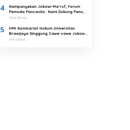
Tuntaskan!
4
Kampanyekan Jokowi-Ma’ruf, Forum
Pemuda Pancasila : Kami Dukung Penuh
Untuk Memimpin di 2019-2024
9444 Dilihat
5
HMI Komisariat Hukum Universitas
Brawijaya Singgung Cawe-cawe Jokowi,
Tegaskan 5 Poin Pernyataan Sikap
9141 Dilihat