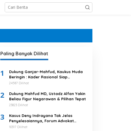
Paling Banyak Dilihat
1
Dukung Ganjar-Mahfud, Kaukus Muda
Beringin : Kader Rasional Siap
Menangkan 03
24587 Dilihat
2
Dukung Mahfud MD, Ustadz Alfan Yakin
Beliau Figur Negarawan & Pilihan Tepat
23823 Dilihat
3
Kasus Deny Indrayana Tak Jelas
Penyelesaiannya, Forum Advokat
Pengawal Demokrasi : Ayo Segera
10317 Dilihat