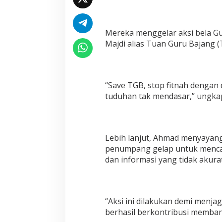
i
B
e
l
Mereka menggelar aksi bela G
a
Majdi alias Tuan Guru Bajang (
T
G
B
,
R
“Save TGB, stop fitnah denga
a
tuduhan tak mendasar,” ungkap
t
u
s
a
Lebih lanjut, Ahmad menyayang
n
M
penumpang gelap untuk mencar
a
dan informasi yang tidak akura
s
s
a
T
e
“Aksi ini dilakukan demi menj
r
berhasil berkontribusi memba
i