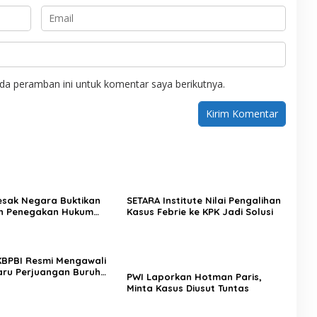
da peramban ini untuk komentar saya berikutnya.
Desak Negara Buktikan
SETARA Institute Nilai Pengalihan
n Penegakan Hukum
Kasus Febrie ke KPK Jadi Solusi
sus Sutrimo
 KBPBI Resmi Mengawali
ru Perjuangan Buruh
PWI Laporkan Hotman Paris,
a
Minta Kasus Diusut Tuntas