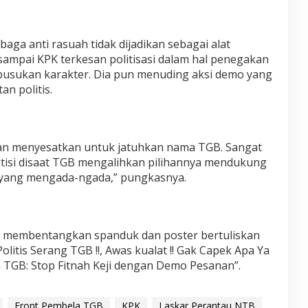
ga anti rasuah tidak dijadikan sebagai alat
 sampai KPK terkesan politisasi dalam hal penegakan
usukan karakter. Dia pun menuding aksi demo yang
an politis.
 dan menyesatkan untuk jatuhkan nama TGB. Sangat
itisi disaat TGB mengalihkan pilihannya mendukung
u yang mengada-ngada,” pungkasnya.
ga membentangkan spanduk dan poster bertuliskan
tis Serang TGB !!, Awas kualat !! Gak Capek Apa Ya
a TGB: Stop Fitnah Keji dengan Demo Pesanan”.
Front Pembela TGB
KPK
Laskar Perantau NTB