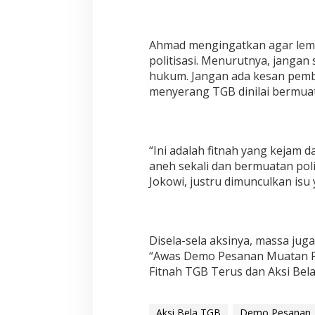
a
k
k
Ahmad mengingatkan agar lemba
a
n
politisasi. Menurutnya, jangan
"
hukum. Jangan ada kesan pemb
S
menyerang TGB dinilai bermuat
t
o
p
F
i
“Ini adalah fitnah yang kejam
t
aneh sekali dan bermuatan pol
n
Jokowi, justru dimunculkan is
a
h
T
G
B
Disela-sela aksinya, massa ju
!
“Awas Demo Pesanan Muatan Poli
"
Fitnah TGB Terus dan Aksi Bel
Aksi Bela TGB
Demo Pesanan