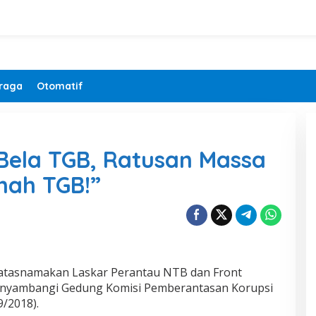
raga
Otomatif
 Bela TGB, Ratusan Massa
tnah TGB!”
atasnamakan Laskar Perantau NTB dan Front
enyambangi Gedung Komisi Pemberantasan Korupsi
9/2018).