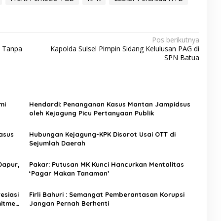
Pos berikutnya
i Tanpa
Kapolda Sulsel Pimpin Sidang Kelulusan PAG di
SPN Batua
mi
Hendardi: Penanganan Kasus Mantan Jampidsus
oleh Kejagung Picu Pertanyaan Publik
asus
Hubungan Kejagung-KPK Disorot Usai OTT di
Sejumlah Daerah
Dapur,
Pakar: Putusan MK Kunci Hancurkan Mentalitas
‘Pagar Makan Tanaman’
esiasi
Firli Bahuri : Semangat Pemberantasan Korupsi
mitmen
Jangan Pernah Berhenti