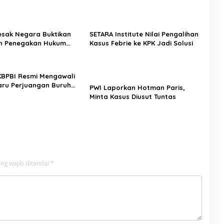
Desak Negara Buktikan
SETARA Institute Nilai Pengalihan
n Penegakan Hukum
Kasus Febrie ke KPK Jadi Solusi
sus Sutrimo
 KBPBI Resmi Mengawali
ru Perjuangan Buruh
PWI Laporkan Hotman Paris,
a
Minta Kasus Diusut Tuntas
ng wajib ditandai
*