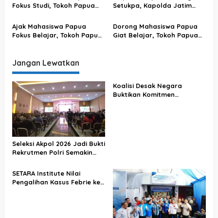
Bhineka Tunggal Ika
Fokus Studi, Tokoh Papua
Setukpa, Kapolda Jatim
Bandung : Jangan Buat
Kejutkan 101 Personil yang
Onar, Demi Masa Depan
Lulus SIP 51
Ajak Mahasiswa Papua
Dorong Mahasiswa Papua
Fokus Belajar, Tokoh Papua
Giat Belajar, Tokoh Papua
Salatiga : Jangan Ikut-
Semarang : Jangan Ikutan
ikutan Berpolitik, Utamakan
Politik, Fokus Demi Masa
Raih Prestasi
Depan yang Baik!
Jangan Lewatkan
Koalisi Desak Negara
Buktikan Komitmen
Penegakan Hukum Lewat
Kasus Sutrimo
Seleksi Akpol 2026 Jadi Bukti
Rekrutmen Polri Semakin
Profesional
SETARA Institute Nilai
Pengalihan Kasus Febrie ke
KPK Jadi Solusi