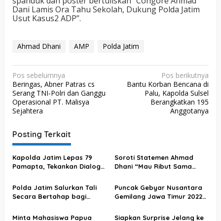
spanduk dan poster bertuliskan “Congore Ahmad
Dani Lamis Ora Tahu Sekolah, Dukung Polda Jatim
Usut Kasus2 ADP”.
Ahmad Dhani
AMP
Polda Jatim
N
Pos sebelumnya
Pos berikutnya
Beringas, Abner Patras cs
Bantu Korban Bencana di
a
Serang TNI-Polri dan Ganggu
Palu, Kapolda Sulsel
v
Operasional PT. Malisya
Berangkatkan 195
Sejahtera
Anggotanya
i
g
Posting Terkait
a
s
Kapolda Jatim Lepas 79
Soroti Statemen Ahmad
Pamapta, Tekankan Dialog
Dhani “Mau Ribut Sama
i
dan Pendekatan Humanis
Gua?”, Ini Tanggapan
p
PAPPRI
Polda Jatim Salurkan Tali
Puncak Gebyar Nusantara
o
Secara Bertahap bagi
Gemilang Jawa Timur 2022
Keluarga Korban Insiden
Penuh Semarak, Gubernur
s
Kanjuruhan
Jatim : Kekuatan Bersama,
Minta Mahasiswa Papua
Siapkan Surprise Jelang ke