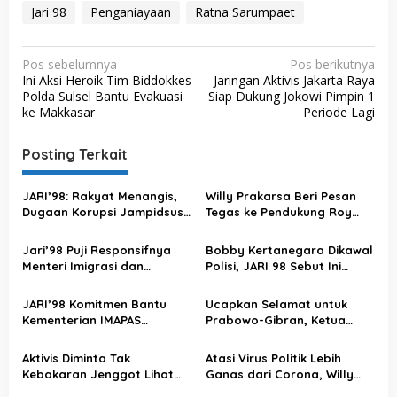
Jari 98
Penganiayaan
Ratna Sarumpaet
N
Pos sebelumnya
Pos berikutnya
Ini Aksi Heroik Tim Biddokkes
Jaringan Aktivis Jakarta Raya
a
Polda Sulsel Bantu Evakuasi
Siap Dukung Jokowi Pimpin 1
v
ke Makkasar
Periode Lagi
i
Posting Terkait
g
a
JARI’98: Rakyat Menangis,
Willy Prakarsa Beri Pesan
s
Dugaan Korupsi Jampidsus
Tegas ke Pendukung Roy
Harus Dibongkar! Jangan
Suryo-Dokter Tifa: Jangan
i
Ada yang Dilindungi
Salah Langkah
Jari’98 Puji Responsifnya
Bobby Kertanegara Dikawal
p
Menteri Imigrasi dan
Polisi, JARI 98 Sebut Ini
o
Pemasyarakatan Hadapi
Penggunaan Uang Rakyat
Banjir di Lapas
yang Tidak Tepat
s
JARI’98 Komitmen Bantu
Ucapkan Selamat untuk
Kementerian IMAPAS
Prabowo-Gibran, Ketua
Berantas Pungli dan
Presidium JARI 98 Juga
Narkoba “BLOK HITAM” di
Serukan Semangat untuk
Aktivis Diminta Tak
Atasi Virus Politik Lebih
Lapas Seluruh Indonesia
Musisi Jalanan Pasca
Kebakaran Jenggot Lihat
Ganas dari Corona, Willy
Pilpres 2024
Budiman Dukung Prabowo,
JARI 98 Optimis Polri Siap