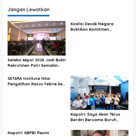
JARI 98 : Gak Usah Kepo
Atasi Gangguan Kamtibmas
Juga Kita Dukung Siapa di
dengan Langkah Preventif
Jangan Lewatkan
2024
Koalisi Desak Negara
Buktikan Komitmen
Penegakan Hukum Lewat
Kasus Sutrimo
Seleksi Akpol 2026 Jadi Bukti
Rekrutmen Polri Semakin
Profesional
SETARA Institute Nilai
Pengalihan Kasus Febrie ke
KPK Jadi Solusi
Kapolri: Saya Akan Terus
Berdiri Bersama Buruh
Indonesia
Kapolri: KBPBI Resmi