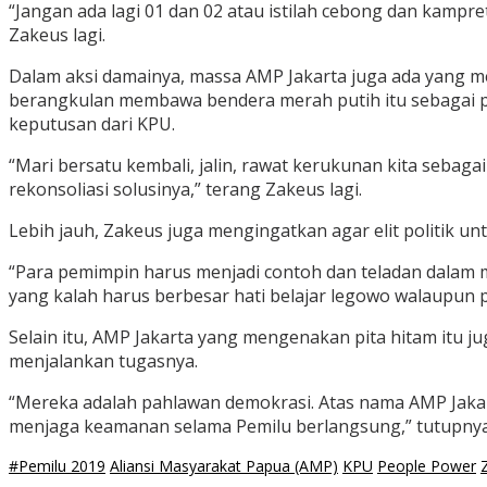
“Jangan ada lagi 01 dan 02 atau istilah cebong dan kampre
Zakeus lagi.
Dalam aksi damainya, massa AMP Jakarta juga ada yang 
berangkulan membawa bendera merah putih itu sebagai p
keputusan dari KPU.
“Mari bersatu kembali, jalin, rawat kerukunan kita sebag
rekonsoliasi solusinya,” terang Zakeus lagi.
Lebih jauh, Zakeus juga mengingatkan agar elit politik 
“Para pemimpin harus menjadi contoh dan teladan dalam
yang kalah harus berbesar hati belajar legowo walaupun 
Selain itu, AMP Jakarta yang mengenakan pita hitam itu 
menjalankan tugasnya.
“Mereka adalah pahlawan demokrasi. Atas nama AMP Jakart
menjaga keamanan selama Pemilu berlangsung,” tutupnya
#Pemilu 2019
Aliansi Masyarakat Papua (AMP)
KPU
People Power