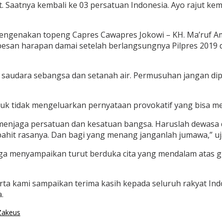
t. Saatnya kembali ke 03 persatuan Indonesia. Ayo rajut kem
mengenakan topeng Capres Cawapres Jokowi – KH. Ma’ruf A
esan harapan damai setelah berlangsungnya Pilpres 2019 
ai saudara sebangsa dan setanah air. Permusuhan jangan di
untuk tidak mengeluarkan pernyataan provokatif yang bisa 
 menjaga persatuan dan kesatuan bangsa. Haruslah dewasa
pahit rasanya. Dan bagi yang menang janganlah jumawa,” uj
juga menyampaikan turut berduka cita yang mendalam atas 
a kami sampaikan terima kasih kepada seluruh rakyat Indo
.
Zakeus