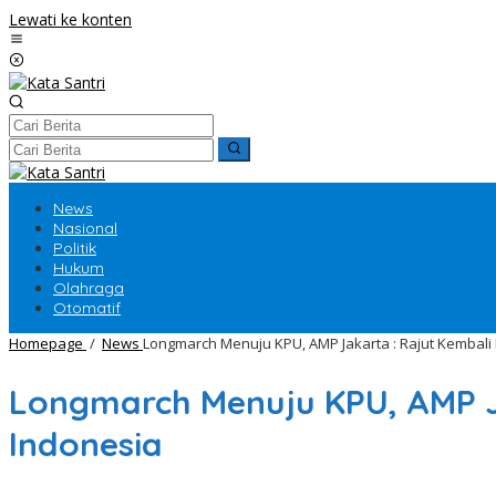
Lewati ke konten
News
Nasional
Politik
Hukum
Olahraga
Otomatif
Homepage
/
News
Longmarch Menuju KPU, AMP Jakarta : Rajut Kembali
Longmarch Menuju KPU, AMP Ja
Indonesia