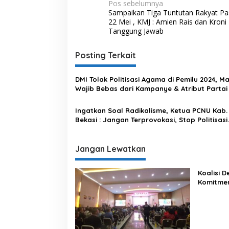
N
Pos sebelumnya
Sampaikan Tiga Tuntutan Rakyat Pa
a
22 Mei , KMJ : Amien Rais dan Kroni
v
Tanggung Jawab
i
Posting Terkait
g
a
DMI Tolak Politisasi Agama di Pemilu 2024, Ma
s
Wajib Bebas dari Kampanye & Atribut Partai
i
Ingatkan Soal Radikalisme, Ketua PCNU Kab.
p
Bekasi : Jangan Terprovokasi, Stop Politisasi
Agama yang Mengancam Negara
o
s
Jangan Lewatkan
Koalisi 
Komitme
Lewat Ka