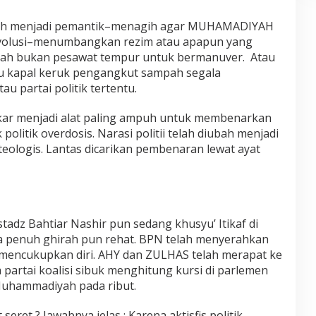
maah menjadi pemantik–menagih agar MUHAMADIYAH
volusi–menumbangkan rezim atau apapun yang
ah bukan pesawat tempur untuk bermanuver. Atau
u kapal keruk pengangkut sampah segala
u partai politik tertentu.
kar menjadi alat paling ampuh untuk membenarkan
litik overdosis. Narasi politii telah diubah menjadi
eologis. Lantas dicarikan pembenaran lewat ayat
tadz Bahtiar Nashir pun sedang khusyu’ Itikaf di
a penuh ghirah pun rehat. BPN telah menyerahkan
 mencukupkan diri. AHY dan ZULHAS telah merapat ke
partai koalisi sibuk menghitung kursi di parlemen
Muhammadiyah pada ribut.
et ? Jawabnya jelas : Karena aktisfis politik