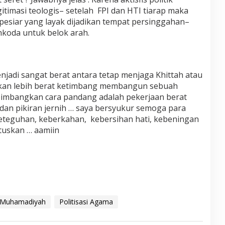
gitimasi teologis– setelah FPI dan HTI tiarap maka
siar yang layak dijadikan tempat persinggahan–
koda untuk belok arah.
di sangat berat antara tetap menjaga Khittah atau
hkan lebih berat ketimbang membangun sebuah
imbangkan cara pandang adalah pekerjaan berat
dan pikiran jernih … saya bersyukur semoga para
eguhan, keberkahan, kebersihan hati, kebeningan
tuskan … aamiin
Muhamadiyah
Politisasi Agama