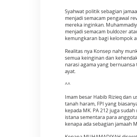
i
M
Syahwat politik sebagian ja
u
menjadi semacam pengawal re
n
mereka inginkan. Muhammadiy
k
a
menjadi semacam buldozer ata
r
kemungkaran bagi kelompok ata
Realitas nya Konsep nahy mun
semua keinginan dan kehendak po
narasi agama yang bernuansa t
ayat.
^^
Imam besar Habib Rizieq dan us
tanah haram, FPI yang biasany
kepada MK. PA 212 juga sudah
istana sementara para anggota 
kenapa ada sebagian jamaah 
Kenapa MUHAMADIYAH diseret ser