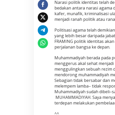
P
Narasi politik identitas telah 
o
bedakan antara narasi agama da
l
kafer, munafik, kriminalisasi 
i
menjadi ranah politik atau ra
t
i
k
Politisasi agama telah demikia
,
yang lebih besar daripada jaba
A
FRAMING politik identitas aka
p
perjalanan bangsa ke depan.
a
p
u
Muhammadiyah berada pada pus
n
menggerus akal sehat menjadi 
A
menggulingkan sebuah rezim 
t
mendorong muhammadiyah menj
a
Sebagian tidak bersabar dan
s
N
melempem lamba– tidak respon
a
Muhammadiyah sudah dibeli–sat
m
MUHAMMADIYAH. Saya menyangk
a
terdepan melakukan pembelaan
N
a
h
^^