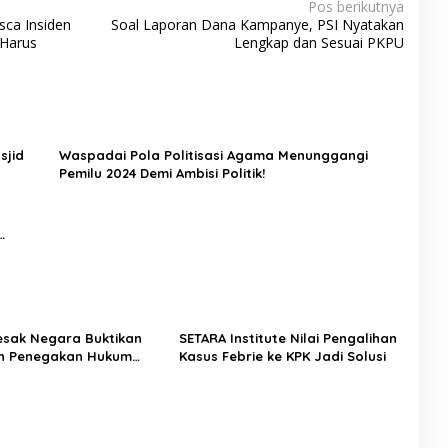
Pos berikutnya
sca Insiden
Soal Laporan Dana Kampanye, PSI Nyatakan
 Harus
Lengkap dan Sesuai PKPU
sjid
Waspadai Pola Politisasi Agama Menunggangi
Pemilu 2024 Demi Ambisi Politik!
Desak Negara Buktikan
SETARA Institute Nilai Pengalihan
n Penegakan Hukum
Kasus Febrie ke KPK Jadi Solusi
sus Sutrimo