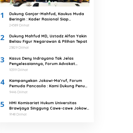
1
Dukung Ganjar-Mahfud, Kaukus Muda
Beringin : Kader Rasional Siap
Menangkan 03
24589 Dilihat
2
Dukung Mahfud MD, Ustadz Alfan Yakin
Beliau Figur Negarawan & Pilihan Tepat
23829 Dilihat
3
Kasus Deny Indrayana Tak Jelas
Penyelesaiannya, Forum Advokat
Pengawal Demokrasi : Ayo Segera
10319 Dilihat
Tuntaskan!
4
Kampanyekan Jokowi-Ma’ruf, Forum
Pemuda Pancasila : Kami Dukung Penuh
Untuk Memimpin di 2019-2024
9446 Dilihat
5
HMI Komisariat Hukum Universitas
Brawijaya Singgung Cawe-cawe Jokowi,
Tegaskan 5 Poin Pernyataan Sikap
9148 Dilihat