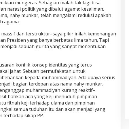
demikian mengeras. Sebagian malah tak lagi bisa
n narasi politik yang dibalut agama: kezaliman,
ulama, nahy munkar, telah mengalami reduksi apakah
nah agama.
n massif dan terstruktur–saya pikir inilah kemenangan
tan Presiden yang banya berbatas lima tahun. Tapi
n menjadi sebuah gurita yang sangat menentukan
aran konflik konsep identitas yang terus
akal jahat. Sebuah permufakatan untuk
dibebankan kepada muhammadiyah. Ada upaya serius
adi bagian terdepan atas nama nahy munkar.
 menganggap muhammadiyah kurang reaktif–
sif bahkan ada yang keji menuduh pimpinan
u fitnah keji terhadap ulama dan pimpinan
al semua tuduhan itu dan akan menjadi yang
 terhadap sikap PP.