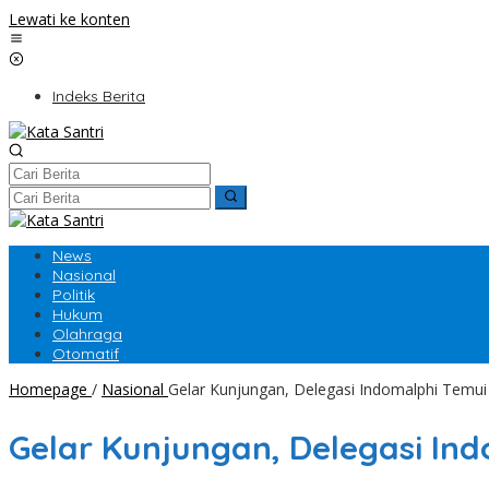
Lewati ke konten
Indeks Berita
News
Nasional
Politik
Hukum
Olahraga
Otomatif
Homepage
/
Nasional
Gelar Kunjungan, Delegasi Indomalphi Temui P
Gelar Kunjungan, Delegasi Indo