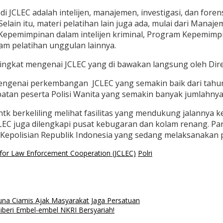
 di JCLEC adalah intelijen, manajemen, investigasi, dan fo
elain itu, materi pelatihan lain juga ada, mulai dari Manaj
Kepemimpinan dalam intelijen kriminal, Program Kepemimpi
am pelatihan unggulan lainnya.
ngkat mengenai JCLEC yang di bawakan langsung oleh Direk
engenai perkembangan JCLEC yang semakin baik dari tahu
batan peserta Polisi Wanita yang semakin banyak jumlahnya
tk berkeliling melihat fasilitas yang mendukung jalannya ke
JCLEC juga dilengkapi pusat kebugaran dan kolam renang. P
Kepolisian Republik Indonesia yang sedang melaksanakan p
 for Law Enforcement Cooperation (JCLEC)
Polri
a Ciamis Ajak Masyarakat Jaga Persatuan
Diberi Embel-embel NKRI Bersyariah!