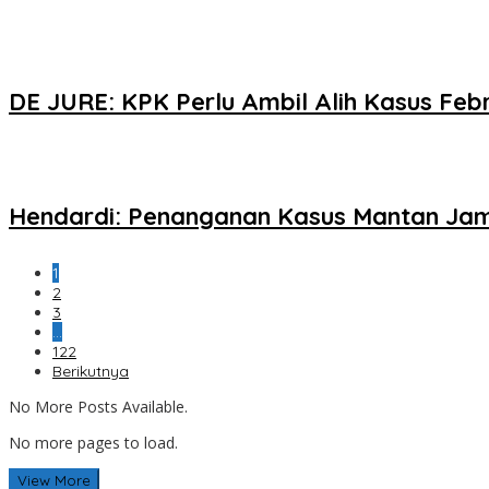
DE JURE: KPK Perlu Ambil Alih Kasus Feb
Hendardi: Penanganan Kasus Mantan Jamp
1
2
3
…
122
Berikutnya
No More Posts Available.
No more pages to load.
View More