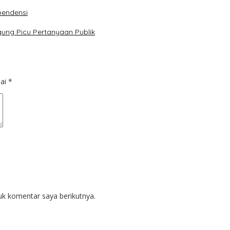
pendensi
ung Picu Pertanyaan Publik
dai
*
uk komentar saya berikutnya.