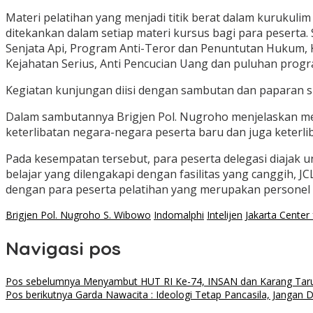
Materi pelatihan yang menjadi titik berat dalam kurukulim
ditekankan dalam setiap materi kursus bagi para peserta. S
Senjata Api, Program Anti-Teror dan Penuntutan Hukum, 
Kejahatan Serius, Anti Pencucian Uang dan puluhan progr
Kegiatan kunjungan diisi dengan sambutan dan paparan si
Dalam sambutannya Brigjen Pol. Nugroho menjelaskan m
keterlibatan negara-negara peserta baru dan juga keterli
Pada kesempatan tersebut, para peserta delegasi diajak un
belajar yang dilengakapi dengan fasilitas yang canggih, 
dengan para peserta pelatihan yang merupakan personel 
Brigjen Pol. Nugroho S. Wibowo
Indomalphi
Intelijen
Jakarta Center
Navigasi pos
Pos sebelumnya
Menyambut HUT RI Ke-74, INSAN dan Karang Tarun
Pos berikutnya
Garda Nawacita : Ideologi Tetap Pancasila, Jangan 