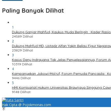
Paling Banyak Dilihat
1
Dukung Ganjar-Mahfud, Kaukus Muda Beringin : Kader Rasi
24589 Dilihat
2
Dukung Mahfud MD, Ustadz Alfan Yakin Beliau Figur Negaraw
23829 Dilihat
3
Kasus Deny Indrayana Tak Jelas Penyelesaiannya, Forum A
10319 Dilihat
4
Kampanyekan Jokowi-Ma’ruf, Forum Pemuda Pancasila : K
9446 Dilihat
5
HMI Komisariat Hukum Universitas Brawijaya Singgung Caw
9148 Dilihat
Hak Cipta @ Pojokmonas.com