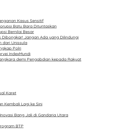
nanganan Kasus Sensitif
Korupsi Batu Bara Dituntaskan
si Bernilai Besar
 Dibongkar! Jangan Ada yang Dilindungi
 dari Unissula
ngkap Polri
rvei IndexMundi
yangkara demi Pengabdian kepada Rakyat
al Karet
n Kembali Lagi ke Sini
novasi Bang Jali di Gandaria Utara
Program BTP