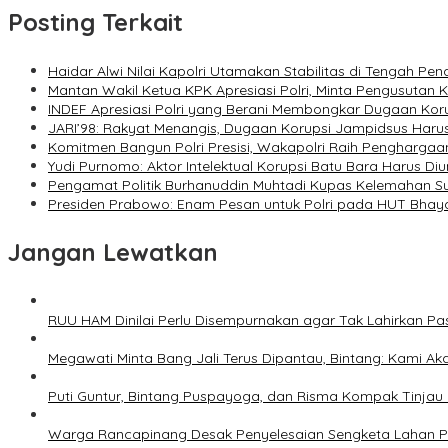
Posting Terkait
Haidar Alwi Nilai Kapolri Utamakan Stabilitas di Tengah Pe
Mantan Wakil Ketua KPK Apresiasi Polri, Minta Pengusutan 
INDEF Apresiasi Polri yang Berani Membongkar Dugaan Korup
JARI’98: Rakyat Menangis, Dugaan Korupsi Jampidsus Harus
Komitmen Bangun Polri Presisi, Wakapolri Raih Penghargaan
Yudi Purnomo: Aktor Intelektual Korupsi Batu Bara Harus Diu
Pengamat Politik Burhanuddin Muhtadi Kupas Kelemahan Su
Presiden Prabowo: Enam Pesan untuk Polri pada HUT Bha
Jangan Lewatkan
RUU HAM Dinilai Perlu Disempurnakan agar Tak Lahirkan Pas
Megawati Minta Bang Jali Terus Dipantau, Bintang: Kami Aka
Puti Guntur, Bintang Puspayoga, dan Risma Kompak Tinjau I
Warga Rancapinang Desak Penyelesaian Sengketa Lahan 