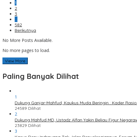
1
2
3
…
582
Berikutnya
No More Posts Available.
No more pages to load.
View More
Paling Banyak Dilihat
1
Dukung Ganjar-Mahfud, Kaukus Muda Beringin : Kader Rasi
24589 Dilihat
2
Dukung Mahfud MD, Ustadz Alfan Yakin Beliau Figur Negaraw
23829 Dilihat
3
Kasus Deny Indrayana Tak Jelas Penyelesaiannya, Forum A