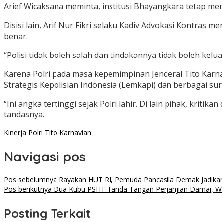
Arief Wicaksana meminta, institusi Bhayangkara tetap me
Disisi lain, Arif Nur Fikri selaku Kadiv Advokasi Kontras
benar.
“Polisi tidak boleh salah dan tindakannya tidak boleh kelu
Karena Polri pada masa kepemimpinan Jenderal Tito Karna
Strategis Kepolisian Indonesia (Lemkapi) dan berbagai sur
“Ini angka tertinggi sejak Polri lahir. Di lain pihak, krit
tandasnya.
Kinerja
Polri
Tito Karnavian
Navigasi pos
Pos sebelumnya
Rayakan HUT RI, Pemuda Pancasila Demak Jadika
Pos berikutnya
Dua Kubu PSHT Tanda Tangan Perjanjian Damai, Wali
Posting Terkait