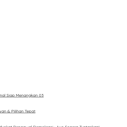
onal Siap Menangkan 03
an & Pilihan Tepat
dvokat Pengawal Demokrasi : Ayo Segera Tuntaskan!