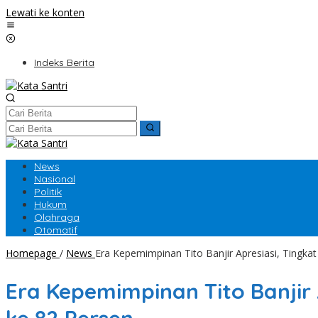
Lewati ke konten
Indeks Berita
News
Nasional
Politik
Hukum
Olahraga
Otomatif
Homepage
/
News
Era Kepemimpinan Tito Banjir Apresiasi, Tingka
Era Kepemimpinan Tito Banjir