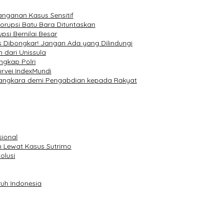
nanganan Kasus Sensitif
Korupsi Batu Bara Dituntaskan
si Bernilai Besar
 Dibongkar! Jangan Ada yang Dilindungi
 dari Unissula
ngkap Polri
rvei IndexMundi
yangkara demi Pengabdian kepada Rakyat
sional
 Lewat Kasus Sutrimo
olusi
uh Indonesia