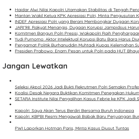
Haidar Alwi Nilai Kapolri Utamakan Stabilitas di Tengah Pe
Mantan Wakil Ketua KPK Apresiasi Polri, Minta Pengusutan 
INDEF Apresiasi Polri yang Berani Membongkar Dugaan Korup
JARI’98: Rakyat Menangis, Dugaan Korupsi Jampidsus Harus
Komitmen Bangun Polri Presisi, Wakapolri Raih Penghargaan
Yudi Purnomo: Aktor Intelektual Korupsi Batu Bara Harus Diu
Pengamat Politik Burhanuddin Muhtadi Kupas Kelemahan Su
Presiden Prabowo: Enam Pesan untuk Polri pada HUT Bha
Jangan Lewatkan
Seleksi Akpol 2026 Jadi Bukti Rekrutmen Polri Semakin Profe
Koalisi Desak Negara Buktikan Komitmen Penegakan Hukum
SETARA Institute Nilai Pengalihan Kasus Febrie ke KPK Jadi S
Kapolri: Saya Akan Terus Berdiri Bersama Buruh Indonesia
Kapolri: KBPBI Resmi Mengawali Babak Baru Perjuangan Bur
PWI Laporkan Hotman Paris, Minta Kasus Diusut Tuntas