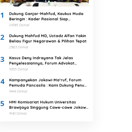
1
Dukung Ganjar-Mahfud, Kaukus Muda
Beringin : Kader Rasional Siap
Menangkan 03
24585 Dilihat
2
Dukung Mahfud MD, Ustadz Alfan Yakin
Beliau Figur Negarawan & Pilihan Tepat
23823 Dilihat
3
Kasus Deny Indrayana Tak Jelas
Penyelesaiannya, Forum Advokat
Pengawal Demokrasi : Ayo Segera
10315 Dilihat
Tuntaskan!
4
Kampanyekan Jokowi-Ma’ruf, Forum
Pemuda Pancasila : Kami Dukung Penuh
Untuk Memimpin di 2019-2024
9444 Dilihat
5
HMI Komisariat Hukum Universitas
Brawijaya Singgung Cawe-cawe Jokowi,
Tegaskan 5 Poin Pernyataan Sikap
9140 Dilihat