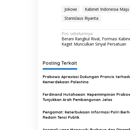
I
n
Jokowi
Kabinet Indonesia Maju
d
Stanislaus Riyanta
o
n
e
N
Pos sebelumnya
s
Berani Rangkul Rival, Formasi Kabine
i
a
Kaget Munculkan Sinyal Persatuan
a
v
M
a
i
j
Posting Terkait
g
u
a
Prabowo Apresiasi Dukungan Prancis terhad
s
Kemerdekaan Palestina
i
Ferdinand Hutahaean: Kepemimpinan Prabo
p
Tunjukkan Arah Pembangunan Jelas
o
Pengamat: Keterbukaan Informasi Polri Berha
s
Redam Tensi Publik
Anomali yang Mengusik: Purbaya dan Dinami