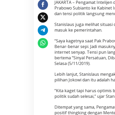
r
JAKARTA – Pengamat Intelijen 
a
Prabowo Subianto ke Kabinet 
b
dan tensi politik langsung m
o
w
Stanislaus juga melihat situasi
o
-
masuk ke pemerintahan.
J
o
“Saya kagetnya saat Pak Prabow
k
Benar-benar sepi. Jadi masukny
o
internet senyap. Tensi pun lan
w
i
bertema “Sinyal Persatuan, Diba
T
Selasa (5/11/2019).
e
r
Lebih lanjut, Stanislaus menga
b
pilihan Jokowi dan itu adalah h
u
k
t
“Kita kaget tapi harus optimis
i
politik sudah selesai,” ujar Stan
,
L
Ditempat yang sama, Pengamat 
u
positif thingking dengan Menter
p