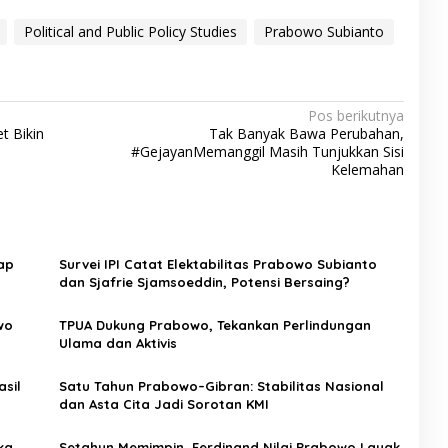
Political and Public Policy Studies
Prabowo Subianto
Pos berikutnya
t Bikin
Tak Banyak Bawa Perubahan,
#GejayanMemanggil Masih Tunjukkan Sisi
Kelemahan
ap
Survei IPI Catat Elektabilitas Prabowo Subianto
dan Sjafrie Sjamsoeddin, Potensi Bersaing?
wo
TPUA Dukung Prabowo, Tekankan Perlindungan
Ulama dan Aktivis
sil
Satu Tahun Prabowo–Gibran: Stabilitas Nasional
dan Asta Cita Jadi Sorotan KMI
ka
Setahun Memimpin, Ferdinand Nilai Prabowo Layak