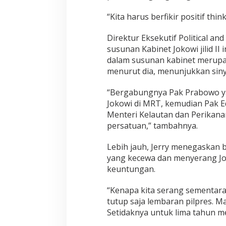
a
k
“Kita harus berfikir positif thi
a
n
Direktur Eksekutif Political and
P
susunan Kabinet Jokowi jilid I
i
l
dalam susunan kabinet merupaka
p
menurut dia, menunjukkan sinya
r
e
“Bergabungnya Pak Prabowo y
s
Jokowi di MRT, kemudian Pak E
U
n
Menteri Kelautan dan Perikanan
t
persatuan,” tambahnya.
u
k
Lebih jauh, Jerry menegaskan 
M
yang kecewa dan menyerang Jok
e
m
keuntungan.
b
a
“Kenapa kita serang sementara 
n
tutup saja lembaran pilpres. Ma
g
Setidaknya untuk lima tahun m
u
n