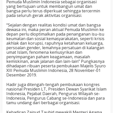
Pemuda Muslimin Indonesia sebagai organisasi
yang bertujuan untuk membangun umat dan
bangsa perlu terus diperkuat sehingga tercermin
pada seluruh gerak aktivitas organisasi.
“Sejalan dengan realitas kondisi umat dan bangsa
dewasa ini, maka peran aktual Pemuda Muslimin ke
depan perlu dioptimalkan pada penanganan isu-isu
keumatan dan sosial kemasyarakatan, seperti krisis
akhlak dan korupsi, rapuhnya ketahanan keluarga,
persoalan gender, lemahnya persatuan di kalangan
umat Islam, fenomena kemusyrikan dan
penyimpangan paham keagamaan, masalah
kemiskinan, anak jalanan dan lain-lain” Pungkasnya
dihadapan ribuan peserta pembukaan Majelis Syuro
XIII Pemuda Muslimin Indonesia, 28 November-01
Desember 2019.
Hadir juga ditengah-tengah pembukaan kongres
nasional Presiden LT, Presiden Dewan Syarikat Islam
Indonesia, Pejabat Daerah, Pengurus Wilayah se-
Indonesia, Pengurus Cabang se-Indonesia dan para
tamu undang dari berbagai organisasi.
Kehadiran Zainud Tauhid mewakili Menteri Agama