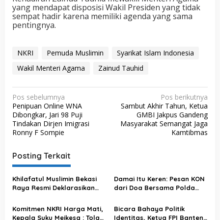
yang mendapat disposisi Wakil Presiden yang tidak
sempat hadir karena memiliki agenda yang sama
pentingnya.
NKRI
Pemuda Muslimin
Syarikat Islam Indonesia
Wakil Menteri Agama
Zainud Tauhid
N
Pos sebelumnya
Pos berikutnya
Penipuan Online WNA
Sambut Akhir Tahun, Ketua
a
Dibongkar, Jari 98 Puji
GMBI Jakpus Gandeng
v
Tindakan Dirjen Imigrasi
Masyarakat Semangat Jaga
Ronny F Sompie
Kamtibmas
i
g
Posting Terkait
a
s
Khilafatul Muslimin Bekasi
Damai Itu Keren: Pesan KON
Raya Resmi Deklarasikan
dari Doa Bersama Polda
i
Dukungan NKRI dan Prinsip
Metro Jaya
p
Persatuan Nasional
Komitmen NKRI Harga Mati,
Bicara Bahaya Politik
Kepala Suku Meikesa : Tolak
Identitas, Ketua FPI Banten: