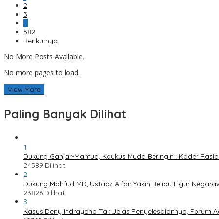
2
3
…
582
Berikutnya
No More Posts Available.
No more pages to load.
View More
Paling Banyak Dilihat
1
Dukung Ganjar-Mahfud, Kaukus Muda Beringin : Kader Rasi
24589 Dilihat
2
Dukung Mahfud MD, Ustadz Alfan Yakin Beliau Figur Negaraw
23826 Dilihat
3
Kasus Deny Indrayana Tak Jelas Penyelesaiannya, Forum A