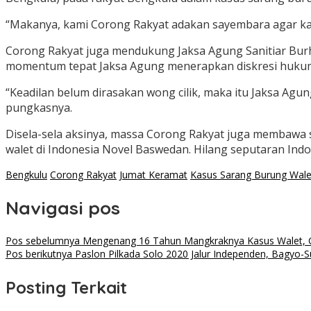
“Makanya, kami Corong Rakyat adakan sayembara agar kas
Corong Rakyat juga mendukung Jaksa Agung Sanitiar Bur
momentum tepat Jaksa Agung menerapkan diskresi huku
“Keadilan belum dirasakan wong cilik, maka itu Jaksa A
pungkasnya.
Disela-sela aksinya, massa Corong Rakyat juga membawa 
walet di Indonesia Novel Baswedan. Hilang seputaran Indo
Bengkulu
Corong Rakyat
Jumat Keramat
Kasus Sarang Burung Wale
Navigasi pos
Pos sebelumnya
Mengenang 16 Tahun Mangkraknya Kasus Walet, C
Pos berikutnya
Paslon Pilkada Solo 2020 Jalur Independen, Bagyo-
Posting Terkait