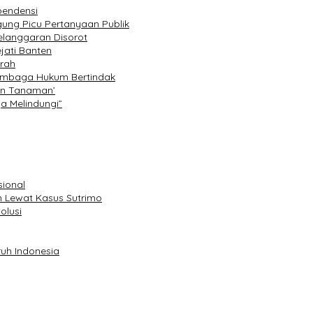
pendensi
ung Picu Pertanyaan Publik
elanggaran Disorot
jati Banten
rah
Lembaga Hukum Bertindak
an Tanaman’
a Melindungi”
sional
 Lewat Kasus Sutrimo
olusi
uh Indonesia