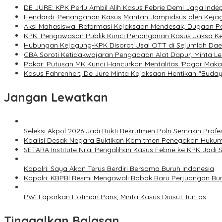
DE JURE: KPK Perlu Ambil Alih Kasus Febrie Demi Jaga Inde
Hendardi: Penanganan Kasus Mantan Jampidsus oleh Kejag
Aksi Mahasiswa: Reformasi Kejaksaan Mendesak, Dugaan P
KPK: Pengawasan Publik Kunci Penanganan Kasus Jaksa Ke
Hubungan Kejagung-KPK Disorot Usai OTT di Sejumlah Dae
CBA Soroti Ketidakwajaran Pengadaan Alat Dapur, Minta 
Pakar: Putusan MK Kunci Hancurkan Mentalitas ‘Pagar Mak
Kasus Fahrenheit, De Jure Minta Kejaksaan Hentikan “Buday
Jangan Lewatkan
Seleksi Akpol 2026 Jadi Bukti Rekrutmen Polri Semakin Profe
Koalisi Desak Negara Buktikan Komitmen Penegakan Hukum
SETARA Institute Nilai Pengalihan Kasus Febrie ke KPK Jadi S
Kapolri: Saya Akan Terus Berdiri Bersama Buruh Indonesia
Kapolri: KBPBI Resmi Mengawali Babak Baru Perjuangan Bur
PWI Laporkan Hotman Paris, Minta Kasus Diusut Tuntas
Tinggalkan Balasan