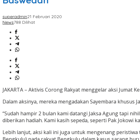
Baswedan
superadmin
21 Februari 2020
News
788 Dilihat
JAKARTA – Aktivis Corong Rakyat menggelar aksi Jumat Kera
Dalam aksinya, mereka mengadakan Sayembara khusus Jaks
“Sudah hampir 2 bulan kami datangi Jaksa Agung tapi nih
diberikan hadiah. Kami kasih sepeda, seperti Pak Jokowi k
Lebih lanjut, aksi kali ini juga untuk mengenang peristiw
Bengkulu) pada rakyat Bengkulu dalam kasus sarang bur