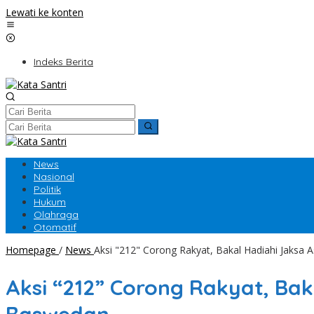
Lewati ke konten
Indeks Berita
News
Nasional
Politik
Hukum
Olahraga
Otomatif
Homepage
/
News
Aksi "212" Corong Rakyat, Bakal Hadiahi Jaksa
Aksi “212” Corong Rakyat, Bak