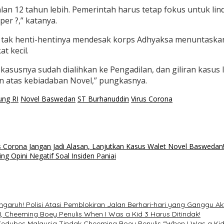
alan 12 tahun lebih. Pemerintah harus tetap fokus untuk l
er ?,” katanya.
at tak henti-hentinya mendesak korps Adhyaksa menuntask
t kecil.
susnya sudah dialihkan ke Pengadilan, dan giliran kasus 
n atas kebiadaban Novel,” pungkasnya.
ung RI
Novel Baswedan
ST Burhanuddin
Virus Corona
 Corona Jangan Jadi Alasan, Lanjutkan Kasus Walet Novel Baswedan
 Opini Negatif Soal Insiden Paniai
garuh! Polisi Atasi Pemblokiran Jalan Berhari-hari yang Ganggu Ak
, Cheeming Boey Penulis When I Was a Kid 3 Harus Ditindak!
 Kedubes Malaysia Tindak Cheeming Boey Penulis “When I Was a Kid