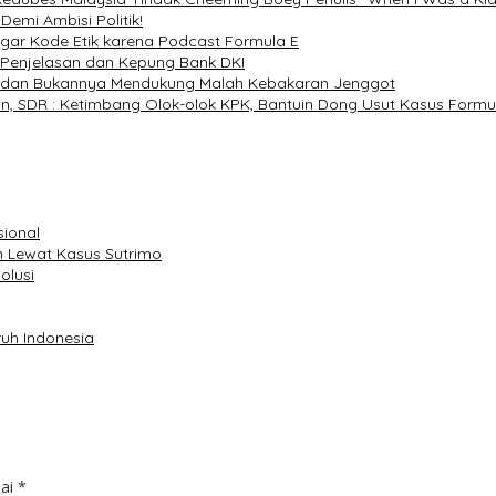
emi Ambisi Politik!
ar Kode Etik karena Podcast Formula E
 Penjelasan dan Kepung Bank DKI
aswedan Bukannya Mendukung Malah Kebakaran Jenggot
an, SDR : Ketimbang Olok-olok KPK, Bantuin Dong Usut Kasus Formu
sional
 Lewat Kasus Sutrimo
olusi
uh Indonesia
dai
*