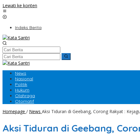
Lewati ke konten
Indeks Berita
News
Nasional
Politik
Hukum
Olahraga
Otomatif
Homepage
/
News
Aksi Tiduran di Geebang, Corong Rakyat : Kejag
Aksi Tiduran di Geebang, Coro