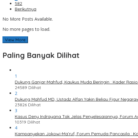
582
Berikutnya
No More Posts Available.
No more pages to load.
View More
Paling Banyak Dilihat
1
Dukung Ganjar-Mahfud, Kaukus Muda Beringin : Kader Rasi
24589 Dilihat
2
Dukung Mahfud MD, Ustadz Alfan Yakin Beliau Figur Negaraw
23826 Dilihat
3
Kasus Deny Indrayana Tak Jelas Penyelesaiannya, Forum A
10319 Dilihat
4
Kampanyekan Jokowi-Ma’ruf, Forum Pemuda Pancasila : K