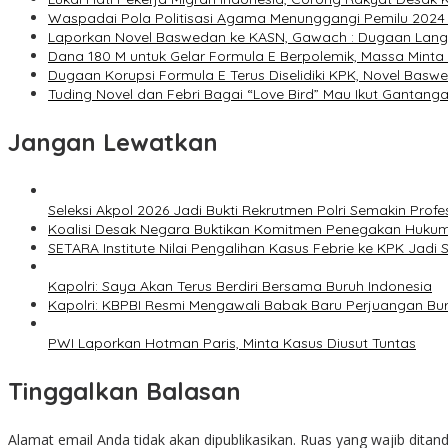
Waspadai Pola Politisasi Agama Menunggangi Pemilu 2024 D
Laporkan Novel Baswedan ke KASN, Gawach : Dugaan Langg
Dana 180 M untuk Gelar Formula E Berpolemik, Massa Minta
Dugaan Korupsi Formula E Terus Diselidiki KPK, Novel B
Tuding Novel dan Febri Bagai “Love Bird” Mau Ikut Gantang
Jangan Lewatkan
Seleksi Akpol 2026 Jadi Bukti Rekrutmen Polri Semakin Profe
Koalisi Desak Negara Buktikan Komitmen Penegakan Hukum
SETARA Institute Nilai Pengalihan Kasus Febrie ke KPK Jadi S
Kapolri: Saya Akan Terus Berdiri Bersama Buruh Indonesia
Kapolri: KBPBI Resmi Mengawali Babak Baru Perjuangan Bur
PWI Laporkan Hotman Paris, Minta Kasus Diusut Tuntas
Tinggalkan Balasan
Alamat email Anda tidak akan dipublikasikan.
Ruas yang wajib ditan