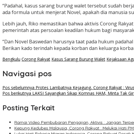
“Padahal, kasus sarang burung walet tersebut sudah berj
ada formula untuk menjerat Novel, apakah dia manusia sup
Lebih jauh, Riko memastikan bahwa aktivis Corong Raky
pemerintah atas persoalan keadilan hukum bagi masyaraka
“Dan Novel Baswedan harusnya taat pada hukum padahal ka
Berikan kado terindah kepada korban dan keluarga korba
Bengkulu
Corong Rakyat
Kasus Sarang Burung Walet
Kejaksaan Ag
Navigasi pos
Pos sebelumnya
Protes Lambatnya Kejagung, Corong Rakyat : Virus
Pos berikutnya
LAKSI Sayangkan Sikap Komnas HAM, Minta Tak Giring
Posting Terkait
Ramai Video Pembubaran Pengajian, Aktivis : Jangan Terpen
Kepung Kedubes Malaysia, Corong Rakyat : Melukai Hati PMI
Lukai Hati Pekerja Migran Indonesia, Corong Rakyat Desak