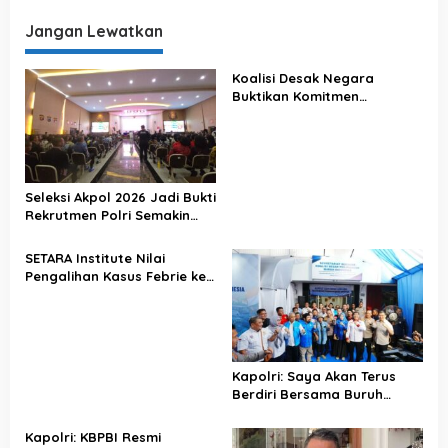
o
Jangan Lewatkan
s
Koalisi Desak Negara
Buktikan Komitmen
Penegakan Hukum Lewat
Kasus Sutrimo
Seleksi Akpol 2026 Jadi Bukti
Rekrutmen Polri Semakin
Profesional
SETARA Institute Nilai
Pengalihan Kasus Febrie ke
KPK Jadi Solusi
Kapolri: Saya Akan Terus
Berdiri Bersama Buruh
Indonesia
Kapolri: KBPBI Resmi