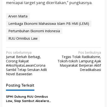
mencapai target yang diceritakan,” pungkasnya.
Arven Marta
Lembaga Ekonomi Mahasiswa Islam PB HMI (LEMI)
Pertumbuhan Ekonomi Indonesia
RUU Omnibus Law
N
Pos sebelumnya
Pos berikutnya
Jumat Berkah Berbagi,
Tegas Tolak Radikalisme,
a
Corong Rakyat
Tokoh-tokoh Lampung Ajak
v
#AksiNyataLawanCorona
Masyarakat Berperan Aktif
Sambil Tetap Serukan Adili
Deradikalisasi
i
Novel Baswedan
g
a
Posting Terkait
s
SPMI Dukung RUU Omnibus
i
Law, Siap Sambut Akselerasi
p
Ekonomi Indonesia Maju