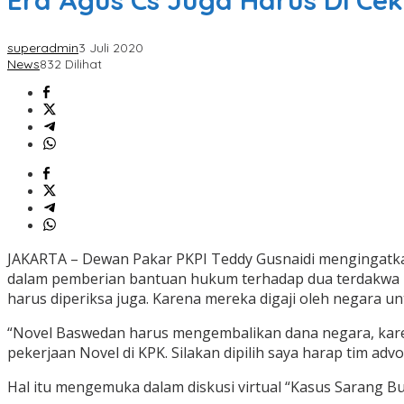
Era Agus Cs Juga Harus Di Ce
superadmin
3 Juli 2020
News
832 Dilihat
JAKARTA – Dewan Pakar PKPI Teddy Gusnaidi mengingatkan
dalam pemberian bantuan hukum terhadap dua terdakwa p
harus diperiksa juga. Karena mereka digaji oleh negara
“Novel Baswedan harus mengembalikan dana negara, karen
pekerjaan Novel di KPK. Silakan dipilih saya harap tim 
Hal itu mengemuka dalam diskusi virtual “Kasus Sarang Bu