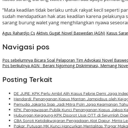
“Mata keadilan tidak berlaku untuk rakyat kecil seperti p
sudah mendapatkan hak atas keadilan karena pelakunya sud
sarang burung walet yang menghilangkan nyawa seseoran
Agus Rahardjo Cs
Aktivis Gugat Novel Baswedan (AGN)
Kasus Sara
Navigasi pos
Pos sebelumnya
Bicara Soal Pelaporan Tim Advokasi Novel Baswe
Pos berikutnya
AGN : Berani Ngomong Diskriminasi, Memang Novel 
Posting Terkait
DE JURE: KPK Perlu Ambil Alih Kasus Febrie Demi Jaga Inde
Hendardi: Penanganan Kasus Mantan Jampidsus oleh Kejag
Pemuda Jakarta Siap Jadi Mitra Polri Jaga Keamanan Tah
KPK: Pengawasan Publik Kunci Penanganan Kasus Jaksa Ke
Hubungan Kejagung-KPK Disorot Usai OTT di Sejumlah Dae
CBA Soroti Ketidakwajaran Pengadaan Alat Dapur, Minta 
Pakar: Putusan MK Kunci Hancurkan Mentalitas ‘Pagar Mak