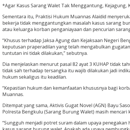
*Agar Kasus Sarang Walet Tak Menggantung, Kejagung, K
Sementara itu, Praktisi Hukum Muannas Alaidid menyeruk
bekerja tidak menggantungkan masalah kasus sarang bur
atau keluarga korban penganiayaan dan pencurian saran
“Khusus terhadap Jaksa Agung dan Kejaksaan Negeri Beng
keputusan praperadilan yang telah mengabulkan gugatan
tuntutan ini tidak dilakukan,” sebutnya.
Dia menjelaskan menurut pasal 82 ayat 3 KUHAP tidak tah
tidak sah terhadap tersangka itu wajib dilakukan jadi in
hukum sekaligus itu keadilan.
“Kepastian hukum dan kemanfaatan khususnya bagi korban 
Muannas.
Ditempat yang sama, Aktivis Gugat Novel (AGN) Bayu Sas
Polresta Bengkulu (Sarang Burung Walet) masih mencari k
“Sungguh menjadi potret suram dalam upaya penegakan huku
kasus sarang burung walet. Apakah ada upaya pembungkam