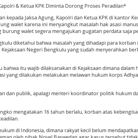
apolri & Ketua KPK Diminta Dorong Proses Peradilan*
an kepada Jaksa Agung, Kapolri dan Ketua KPK di kantor 
ung walet karena ini menyangkut masalah hak asasi manus
g burung walet segera mengajukan gugatan perdata saja 
kulu diketahui bahwa masalah yang dihadapi para korban i
 Kejaksaan Negeri Bengkulu yang sudah menyerahkan berk
u bahwa itu wajib dilaksanakan di Kejaksaan dimana dala
dikasi yang dilakukan melakukan melawan hukum korps Adhya
dan publik, apalagi menteri koordinator politik hukum dan
ongko mengatakan 16 tahun berlalu, korban atas kebengis
eadilan.
m di Indonesia, dimana rakyat kecil belum mendapatkan kea
an oleh pihak Novel Baswedan agar kasus tersebut tidak t