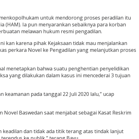
Kemenkopolhukam untuk mendorong proses peradilan itu
ia (HAM). Ia pun menyarankan sebaiknya para korban
perbuatan melawan hukum resmi pengadilan.
ni kan karena pihak Kejaksaan tidak mau menjalankan
as perkara Novel ke Pengadilan yang melanjutkan proses
m hal menetapkan bahwa suatu penghentian penyelidikan
ksa yang dilakukan dalam kasus ini mencederai 3 tujuan
 keamanan pada tanggal 22 Juli 2020 lalu,” ucap
an Novel Baswedan saat menjabat sebagai Kasat Reskrim
dilan dan tidak ada titik terang atas tindak lanjut
erendus ke publik,” terang Bayu.