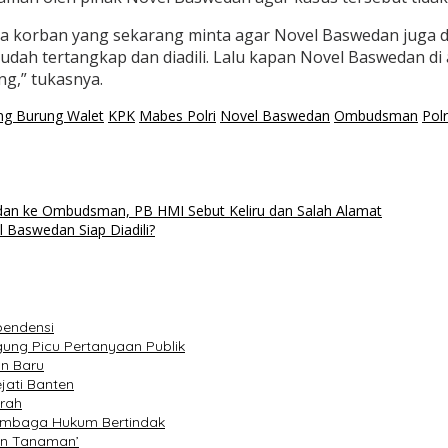
ara korban yang sekarang minta agar Novel Baswedan juga di
ah tertangkap dan diadili. Lalu kapan Novel Baswedan di a
g,” tukasnya.
ng Burung Walet
KPK
Mabes Polri
Novel Baswedan
Ombudsman
Pol
dan ke Ombudsman, PB HMI Sebut Keliru dan Salah Alamat
Baswedan Siap Diadili?
pendensi
ung Picu Pertanyaan Publik
un Baru
jati Banten
rah
Lembaga Hukum Bertindak
an Tanaman’