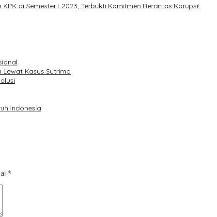
 KPK di Semester I 2023, Terbukti Komitmen Berantas Korupsi!
sional
 Lewat Kasus Sutrimo
olusi
uh Indonesia
dai
*