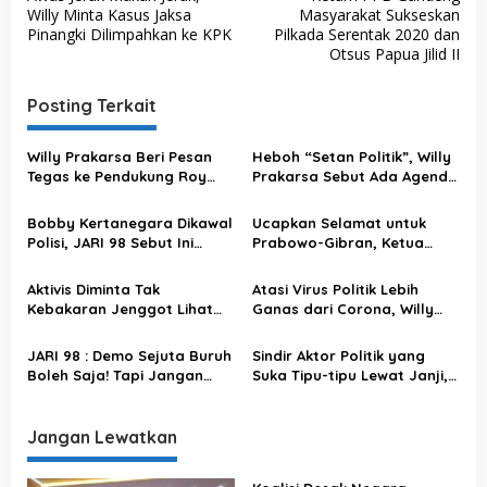
a
Willy Minta Kasus Jaksa
Masyarakat Sukseskan
v
Pinangki Dilimpahkan ke KPK
Pilkada Serentak 2020 dan
Otsus Papua Jilid II
i
g
Posting Terkait
a
s
Willy Prakarsa Beri Pesan
Heboh “Setan Politik”, Willy
Tegas ke Pendukung Roy
Prakarsa Sebut Ada Agenda
i
Suryo-Dokter Tifa: Jangan
Tersembunyi Incar Polri
p
Salah Langkah
Bobby Kertanegara Dikawal
Ucapkan Selamat untuk
o
Polisi, JARI 98 Sebut Ini
Prabowo-Gibran, Ketua
Penggunaan Uang Rakyat
Presidium JARI 98 Juga
s
yang Tidak Tepat
Serukan Semangat untuk
Aktivis Diminta Tak
Atasi Virus Politik Lebih
Musisi Jalanan Pasca
Kebakaran Jenggot Lihat
Ganas dari Corona, Willy
Pilpres 2024
Budiman Dukung Prabowo,
JARI 98 Optimis Polri Siap
JARI 98 : Gak Usah Kepo
Atasi Gangguan Kamtibmas
JARI 98 : Demo Sejuta Buruh
Sindir Aktor Politik yang
Juga Kita Dukung Siapa di
dengan Langkah Preventif
Boleh Saja! Tapi Jangan
Suka Tipu-tipu Lewat Janji,
2024
Suka Bikin Narasi Seram,
Willy Prakarsa JARI 98
Nanti Kena Kemplang
Luncurkan Lagu Politikus
Rakyat
Busuk!
Jangan Lewatkan