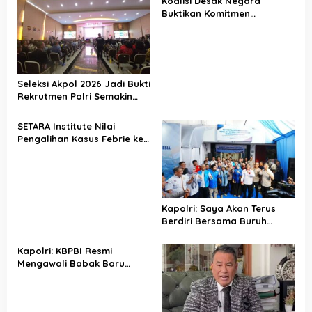
Koalisi Desak Negara
Buktikan Komitmen
Penegakan Hukum Lewat
Kasus Sutrimo
Seleksi Akpol 2026 Jadi Bukti
Rekrutmen Polri Semakin
Profesional
SETARA Institute Nilai
Pengalihan Kasus Febrie ke
KPK Jadi Solusi
Kapolri: Saya Akan Terus
Berdiri Bersama Buruh
Indonesia
Kapolri: KBPBI Resmi
Mengawali Babak Baru
Perjuangan Buruh Indonesia