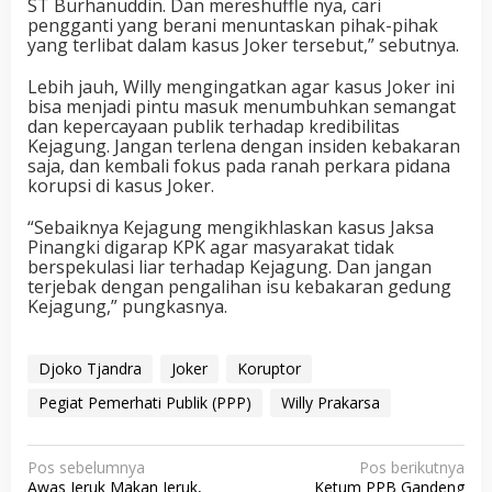
ST Burhanuddin. Dan mereshuffle nya, cari
pengganti yang berani menuntaskan pihak-pihak
yang terlibat dalam kasus Joker tersebut,” sebutnya.
Lebih jauh, Willy mengingatkan agar kasus Joker ini
bisa menjadi pintu masuk menumbuhkan semangat
dan kepercayaan publik terhadap kredibilitas
Kejagung. Jangan terlena dengan insiden kebakaran
saja, dan kembali fokus pada ranah perkara pidana
korupsi di kasus Joker.
“Sebaiknya Kejagung mengikhlaskan kasus Jaksa
Pinangki digarap KPK agar masyarakat tidak
berspekulasi liar terhadap Kejagung. Dan jangan
terjebak dengan pengalihan isu kebakaran gedung
Kejagung,” pungkasnya.
Djoko Tjandra
Joker
Koruptor
Pegiat Pemerhati Publik (PPP)
Willy Prakarsa
N
Pos sebelumnya
Pos berikutnya
Awas Jeruk Makan Jeruk,
Ketum PPB Gandeng