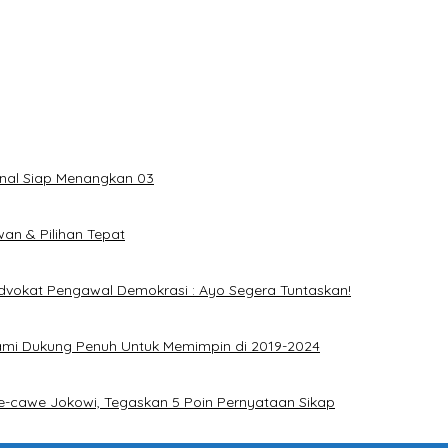
onal Siap Menangkan 03
an & Pilihan Tepat
dvokat Pengawal Demokrasi : Ayo Segera Tuntaskan!
ami Dukung Penuh Untuk Memimpin di 2019-2024
e-cawe Jokowi, Tegaskan 5 Poin Pernyataan Sikap