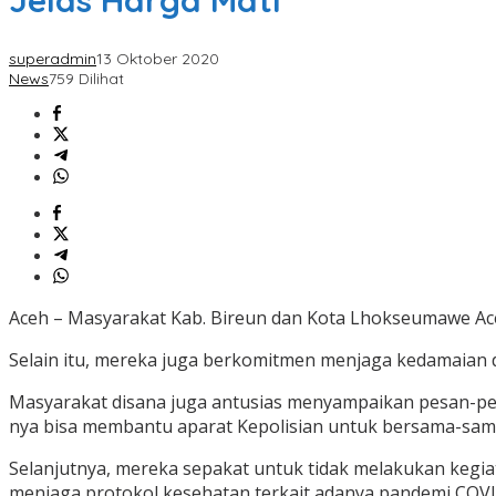
Jelas Harga Mati
superadmin
13 Oktober 2020
News
759 Dilihat
Aceh – Masyarakat Kab. Bireun dan Kota Lhokseumawe Aceh
Selain itu, mereka juga berkomitmen menjaga kedamaian 
Masyarakat disana juga antusias menyampaikan pesan-pe
nya bisa membantu aparat Kepolisian untuk bersama-sama
Selanjutnya, mereka sepakat untuk tidak melakukan kegi
menjaga protokol kesehatan terkait adanya pandemi COVI