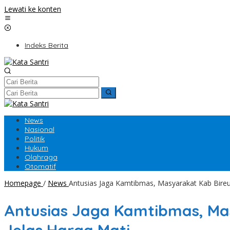
Lewati ke konten
Indeks Berita
News
Nasional
Politik
Hukum
Olahraga
Otomatif
Homepage
/
News
Antusias Jaga Kamtibmas, Masyarakat Kab Bire
Antusias Jaga Kamtibmas, Ma