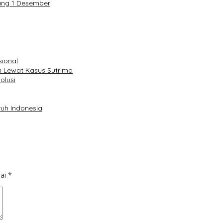
ang 1 Desember
sional
 Lewat Kasus Sutrimo
olusi
uh Indonesia
dai
*