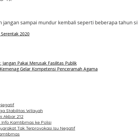
 jangan sampai mundur kembali seperti beberapa tahun sil
a Serentak 2020
 Jangan Pakai Merusak Fasilitas Publik
u Kemenag Gelar Kompetensi Penceramah Agama
Negatif
a Stabilitas Wilayah
i Akbar 212
i Info Kamtibmas ke Polisi
arakat Tak Terprovokasi Isu Negatif
Kamtibmas