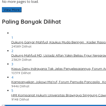
No more pages to load.
View More
Paling Banyak Dilihat
1
Dukung Ganjar-Mahfud, Kaukus Muda Beringin : Kader Rasi
24589 Dilihat
2
Dukung Mahfud MD, Ustadz Alfan Yakin Beliau Figur Negaraw
23829 Dilihat
3
Kasus Deny Indrayana Tak Jelas Penyelesaiannya, Forum A
10319 Dilihat
4
Kampanyekan Jokowi-Ma’ruf, Forum Pemuda Pancasila : K
9446 Dilihat
5
HMI Komisariat Hukum Universitas Brawijaya Singgung Caw
9148 Dilihat