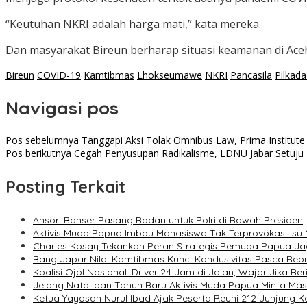
“Keutuhan NKRI adalah harga mati,” kata mereka.
Dan masyarakat Bireun berharap situasi keamanan di Aceh
Bireun
COVID-19
Kamtibmas
Lhokseumawe
NKRI
Pancasila
Pilkad
Navigasi pos
Pos sebelumnya
Tanggapi Aksi Tolak Omnibus Law, Prima Institute :
Pos berikutnya
Cegah Penyusupan Radikalisme, LDNU Jabar Setuj
Posting Terkait
Ansor–Banser Pasang Badan untuk Polri di Bawah Presiden
Aktivis Muda Papua Imbau Mahasiswa Tak Terprovokasi Isu 
Charles Kosay Tekankan Peran Strategis Pemuda Papua Jag
Bang Japar Nilai Kamtibmas Kunci Kondusivitas Pasca Reon
Koalisi Ojol Nasional: Driver 24 Jam di Jalan, Wajar Jika Ber
Jelang Natal dan Tahun Baru Aktivis Muda Papua Minta Masy
Ketua Yayasan Nurul Ibad Ajak Peserta Reuni 212 Junjung 