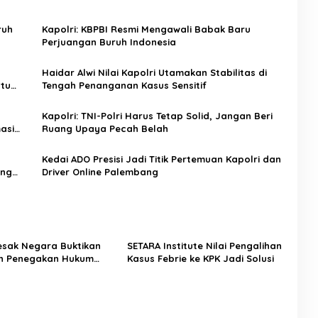
ruh
Kapolri: KBPBI Resmi Mengawali Babak Baru
Perjuangan Buruh Indonesia
Haidar Alwi Nilai Kapolri Utamakan Stabilitas di
tu
Tengah Penanganan Kasus Sensitif
Kapolri: TNI-Polri Harus Tetap Solid, Jangan Beri
asi
Ruang Upaya Pecah Belah
Kedai ADO Presisi Jadi Titik Pertemuan Kapolri dan
ang
Driver Online Palembang
Desak Negara Buktikan
SETARA Institute Nilai Pengalihan
n Penegakan Hukum
Kasus Febrie ke KPK Jadi Solusi
sus Sutrimo