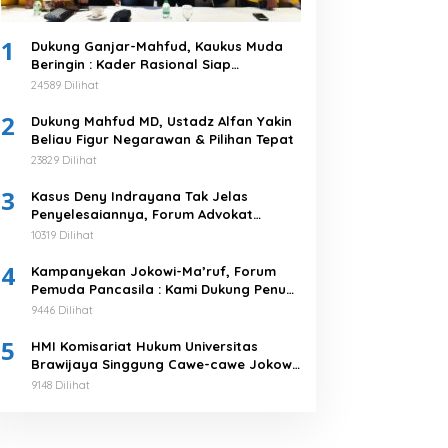
1
Dukung Ganjar-Mahfud, Kaukus Muda
Beringin : Kader Rasional Siap
Menangkan 03
24589 Dilihat
2
Dukung Mahfud MD, Ustadz Alfan Yakin
Beliau Figur Negarawan & Pilihan Tepat
23829 Dilihat
3
Kasus Deny Indrayana Tak Jelas
Penyelesaiannya, Forum Advokat
Pengawal Demokrasi : Ayo Segera
10319 Dilihat
Tuntaskan!
4
Kampanyekan Jokowi-Ma’ruf, Forum
Pemuda Pancasila : Kami Dukung Penuh
Untuk Memimpin di 2019-2024
9446 Dilihat
5
HMI Komisariat Hukum Universitas
Brawijaya Singgung Cawe-cawe Jokowi,
Tegaskan 5 Poin Pernyataan Sikap
9148 Dilihat