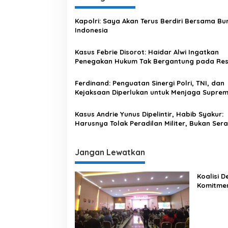
g
Kapolri: Saya Akan Terus Berdiri Bersama Bu
a
Indonesia
s
Kasus Febrie Disorot: Haidar Alwi Ingatkan
i
Penegakan Hukum Tak Bergantung pada Res
p
Politik
o
Ferdinand: Penguatan Sinergi Polri, TNI, dan
Kejaksaan Diperlukan untuk Menjaga Suprem
s
Hukum
Kasus Andrie Yunus Dipelintir, Habib Syakur:
Harusnya Tolak Peradilan Militer, Bukan Ser
Kapolri
Jangan Lewatkan
Koalisi 
Komitme
Lewat Ka