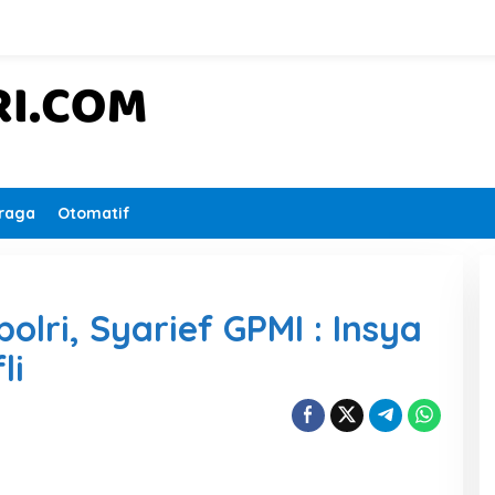
raga
Otomatif
olri, Syarief GPMI : Insya
li