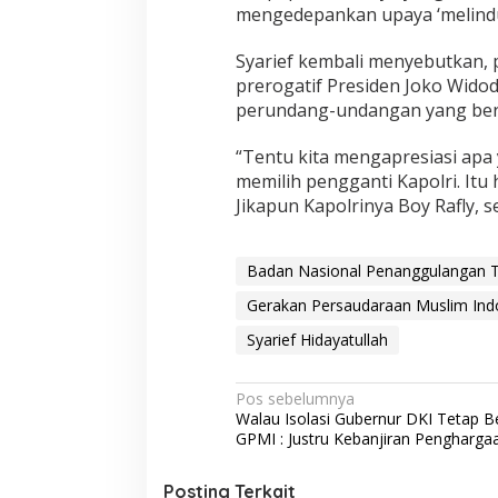
y
mengedepankan upaya ‘melindu
a
A
Syarief kembali menyebutkan,
l
prerogatif Presiden Joko Wido
l
perundang-undangan yang ber
a
h
S
“Tentu kita mengapresiasi apa
o
memilih pengganti Kapolri. Itu 
s
Jikapun Kapolrinya Boy Rafly,
o
k
B
o
Badan Nasional Penanggulangan 
y
Gerakan Persaudaraan Muslim Ind
R
a
Syarief Hidayatullah
f
l
i
N
Pos sebelumnya
Walau Isolasi Gubernur DKI Tetap Be
a
GPMI : Justru Kebanjiran Pengharga
v
i
Posting Terkait