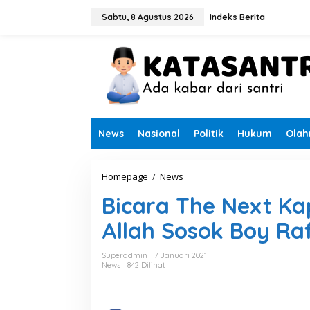
L
e
Sabtu, 8 Agustus 2026
Indeks Berita
w
a
t
i
k
e
k
o
n
News
Nasional
Politik
Hukum
Olah
t
e
n
Homepage
/
News
B
i
Bicara The Next Kap
c
a
Allah Sosok Boy Raf
r
a
T
Superadmin
7 Januari 2021
h
News
842 Dilihat
e
N
e