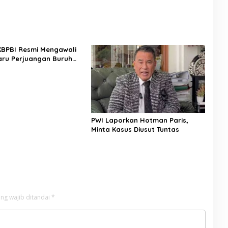
 KBPBI Resmi Mengawali
ru Perjuangan Buruh
a
PWI Laporkan Hotman Paris,
Minta Kasus Diusut Tuntas
ng wajib ditandai
*