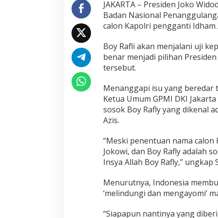
x
JAKARTA – Presiden Joko Wido
t
Badan Nasional Penanggulanga
K
calon Kapolri pengganti Idham 
a
p
Boy Rafli akan menjalani uji ke
o
l
benar menjadi pilihan Presid
r
tersebut.
i
,
Menanggapi isu yang beredar t
S
Ketua Umum GPMI DKI Jakarta H 
y
a
sosok Boy Rafly yang dikenal a
r
Azis.
i
e
“Meski penentuan nama calon K
f
Jokowi, dan Boy Rafly adalah so
G
P
Insya Allah Boy Rafly,” ungkap Sy
M
I
Menurutnya, Indonesia membut
:
‘melindungi dan mengayomi’ ma
I
n
“Siapapun nantinya yang diber
s