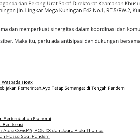
paganda dan Perang Urat Saraf Direktorat Keamanan Khusu
ningan Jln. Lingkar Mega Kuningan E42 No.1, RT.5/RW.2, Kun
ma dan memperkuat sinergitas dalam koordinasi dan komun
 siber. Maka itu, perlu ada antisipasi dan dukungan bersa
ta Waspada Hoax
Kebijakan Pemerintah,Ayo Tetap Semangat di Tengah Pandemi
dan Pertumbuhan Ekonomi
 Berliterasi
an Atasi Covid-19, PON XX dan Juara Piala Thomas
unan Massa Saat Pandemi