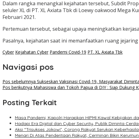
Dalam rangka menangkal kejahatan tersebut, Subdit Pro
seluler XL di PT. XL Axiata Tbk di Loewy oakwood Mega Ku
Februari 2021.
Pertemuan tersebut, sebagai upaya meningkatkan kerjasa
Pasalnya, kejahatan saat ini memanfaatkan ruang jejaring
Cyber
Kejahatan Cyber
Pandemi Covid-19
PT. XL Axiata Tbk
Navigasi pos
Pos sebelumnya
Sukseskan Vaksinasi Covid-19, Masyarakat Dimin
Pos berikutnya
Mahasiswa dan Tokoh Papua di DIY : Siap Dukung 
Posting Terkait
Masa Pandemi, Kapolri Harapkan HIPMI Kawal Kebijakan 
Hadapi Era Digital dan Cyber Security, Publik Diminta Cerdas
Aksi “Trisukses Jokowi”, Corong Rakyat Serukan Keberhasil
Menari Di Atas Penderitaan Rakyat, Cerminan Bikin Kerum