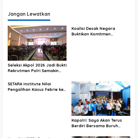
Hoax Demi Pemilu Damai
Presidennya Nanti
p
Riang Gembira
Jangan Lewatkan
o
s
Koalisi Desak Negara
Buktikan Komitmen
Penegakan Hukum Lewat
Kasus Sutrimo
Seleksi Akpol 2026 Jadi Bukti
Rekrutmen Polri Semakin
Profesional
SETARA Institute Nilai
Pengalihan Kasus Febrie ke
KPK Jadi Solusi
Kapolri: Saya Akan Terus
Berdiri Bersama Buruh
Indonesia