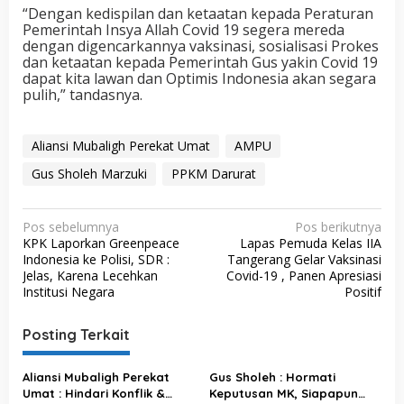
“Dengan kedispilan dan ketaatan kepada Peraturan
Pemerintah Insya Allah Covid 19 segera mereda
dengan digencarkannya vaksinasi, sosialisasi Prokes
dan ketaatan kepada Pemerintah Gus yakin Covid 19
dapat kita lawan dan Optimis Indonesia akan segara
pulih,” tandasnya.
Aliansi Mubaligh Perekat Umat
AMPU
Gus Sholeh Marzuki
PPKM Darurat
N
Pos sebelumnya
Pos berikutnya
KPK Laporkan Greenpeace
Lapas Pemuda Kelas IIA
a
Indonesia ke Polisi, SDR :
Tangerang Gelar Vaksinasi
v
Jelas, Karena Lecehkan
Covid-19 , Panen Apresiasi
Institusi Negara
Positif
i
g
Posting Terkait
a
s
Aliansi Mubaligh Perekat
Gus Sholeh : Hormati
Umat : Hindari Konflik &
Keputusan MK, Siapapun
i