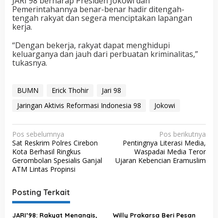
JARI 98 berharap Presiden Jokowi dan
Pemerintahannya benar-benar hadir ditengah-
tengah rakyat dan segera menciptakan lapangan
kerja.
“Dengan bekerja, rakyat dapat menghidupi
keluarganya dan jauh dari perbuatan kriminalitas,”
tukasnya.
BUMN
Erick Thohir
Jari 98
Jaringan Aktivis Reformasi Indonesia 98
Jokowi
N
Pos sebelumnya
Pos berikutnya
Sat Reskrim Polres Cirebon
Pentingnya Literasi Media,
a
Kota Berhasil Ringkus
Waspadai Media Teror
v
Gerombolan Spesialis Ganjal
Ujaran Kebencian Eramuslim
ATM Lintas Propinsi
i
g
Posting Terkait
a
s
JARI’98: Rakyat Menangis,
Willy Prakarsa Beri Pesan