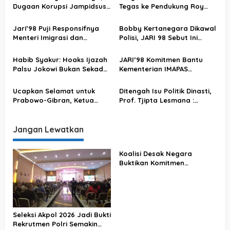
Dugaan Korupsi Jampidsus
Tegas ke Pendukung Roy
i
Harus Dibongkar! Jangan
Suryo-Dokter Tifa: Jangan
p
Ada yang Dilindungi
Salah Langkah
Jari’98 Puji Responsifnya
Bobby Kertanegara Dikawal
o
Menteri Imigrasi dan
Polisi, JARI 98 Sebut Ini
Pemasyarakatan Hadapi
Penggunaan Uang Rakyat
s
Banjir di Lapas
yang Tidak Tepat
Habib Syakur: Hoaks Ijazah
JARI’98 Komitmen Bantu
Palsu Jokowi Bukan Sekadar
Kementerian IMAPAS
Isu, Ini Upaya Pecah Belah
Berantas Pungli dan
Bangsa
Narkoba “BLOK HITAM” di
Ucapkan Selamat untuk
Ditengah Isu Politik Dinasti,
Lapas Seluruh Indonesia
Prabowo-Gibran, Ketua
Prof. Tjipta Lesmana :
Presidium JARI 98 Juga
Tetaplah Utamakan Pemilu
Serukan Semangat untuk
Aman Damai
Musisi Jalanan Pasca
Jangan Lewatkan
Pilpres 2024
Koalisi Desak Negara
Buktikan Komitmen
Penegakan Hukum Lewat
Kasus Sutrimo
Seleksi Akpol 2026 Jadi Bukti
Rekrutmen Polri Semakin