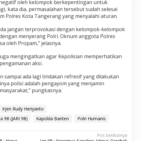
i negatif oleh kelompok berkepentingan untuk
agi, kata dia, permasalahan tersebut sudah selesai
m Polres Kota Tangerang yang menyalahi aturan.
uda jangan terprovokasi dengan kelompok-kelompok
 dengan menyerang Polri. Oknum anggota Polres
sa oleh Propam,” jelasnya.
i juga mengingatkan agar Kepolisian memperhatikan
pengamanan aksi.
n sampai ada lagi tindakan refresif yang dilakukan
tinya polisi adalah pengayom yang menjamin
 masyarakat,” pungkasnya.
Irjen Rudy Heriyanto
a 98 (JARI 98)
Kapolda Banten
Polri Humanis
Pos berikutnya
98 : Harus
Jari 98 : Kerennya Kapolres Jakpus Gerebek