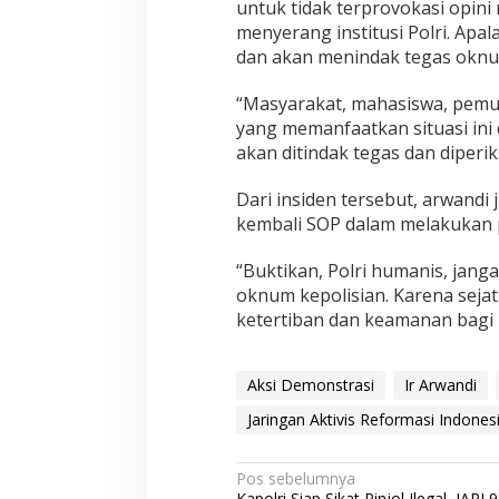
untuk tidak terprovokasi opin
K
e
menyerang institusi Polri. Apal
l
dan akan menindak tegas oknu
u
a
“Masyarakat, mahasiswa, pem
r
yang memanfaatkan situasi ini
g
a
akan ditindak tegas dan diperik
P
e
Dari insiden tersebut, arwand
n
kembali SOP dalam melakukan 
d
e
m
“Buktikan, Polri humanis, janga
o
oknum kepolisian. Karena seja
,
ketertiban dan keamanan bagi
J
A
R
Aksi Demonstrasi
Ir Arwandi
I
9
Jaringan Aktivis Reformasi Indonesi
8
:
B
N
Pos sebelumnya
e
Kapolri Siap Sikat Pinjol Ilegal, JARI 