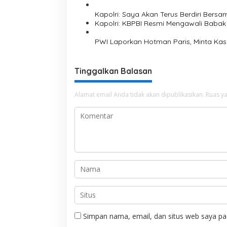
m
Kapolri: Saya Akan Terus Berdiri Bersa
p
Kapolri: KBPBI Resmi Mengawali Babak
o
l
PWI Laporkan Hotman Paris, Minta Kas
a
n
Tinggalkan Balasan
Alamat email Anda tidak akan dipublikasikan.
Ruas ya
Simpan nama, email, dan situs web saya pa