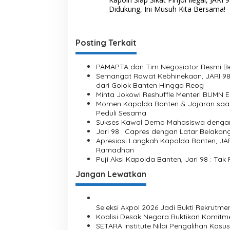
a
r
Didukung, Ini Musuh Kita Bersama!
t
v
a
n
i
g
Posting Terkait
g
g
u
a
PAMAPTA dan Tim Negosiator Resmi Bero
n
s
Semangat Rawat Kebhinekaan, JARI 98 
g
dari Golok Banten Hingga Reog
j
i
Minta Jokowi Reshuffle Menteri BUMN Eri
a
Momen Kapolda Banten & Jajaran saat 
p
w
Peduli Sesama
a
o
Sukses Kawal Demo Mahasiswa dengan H
b
Jari 98 : Capres dengan Latar Belakan
s
,
Apresiasi Langkah Kapolda Banten, J
S
Ramadhan
i
Puji Aksi Kapolda Banten, Jari 98 : Ta
k
a
Jangan Lewatkan
p
n
y
Seleksi Akpol 2026 Jadi Bukti Rekrutme
a
Koalisi Desak Negara Buktikan Komit
J
SETARA Institute Nilai Pengalihan Kasus
e