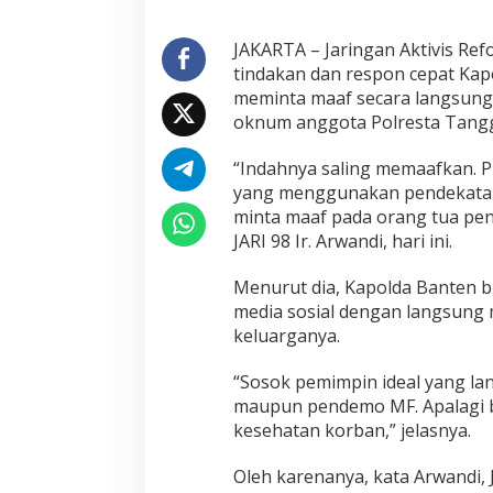
e
n
M
JAKARTA – Jaringan Aktivis Ref
i
tindakan dan respon cepat Kap
n
meminta maaf secara langsung 
t
oknum anggota Polresta Tangg
a
M
a
“Indahnya saling memaafkan. P
a
yang menggunakan pendekatan 
f
minta maaf pada orang tua pen
L
JARI 98 Ir. Arwandi, hari ini.
a
n
g
Menurut dia, Kapolda Banten b
s
media sosial dengan langsun
u
keluarganya.
n
g
“Sosok pemimpin ideal yang l
k
e
maupun pendemo MF. Apalagi b
p
kesehatan korban,” jelasnya.
a
d
Oleh karenanya, kata Arwandi
a