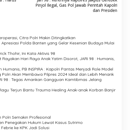
Pinjol Ilegal, Gas Pol Jawab Perintah Kapolri
dan Presiden
perasi, Citra Polri Makin Ditingkatkan
Apresiasi Polda Banten yang Gelar Kesenian Budaya Mulai
ck Thohir, Ini Kata Aktivis 98
Rayakan Hari Raya Anak Yatim Disorot, JARI 98 : Humanis,
umanis, PB INSPIRA : Kapolri Pantas Menjadi Role Model
g Polri Akan Membawa Pilpres 2024 Ideal dan Lebih Menarik
ARI 98 : Tegas Amankan Gangguan Kamtibmas Jelang
k Ragu Terjun Bantu Trauma Healing Anak-anak Korban Banjir
n Polri Semakin Profesional
men Penegakan Hukum Lewat Kasus Sutrimo
 Febrie ke KPK Jadi Solusi