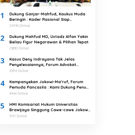
1
Dukung Ganjar-Mahfud, Kaukus Muda
Beringin : Kader Rasional Siap
Menangkan 03
24590 Dilihat
2
Dukung Mahfud MD, Ustadz Alfan Yakin
Beliau Figur Negarawan & Pilihan Tepat
23830 Dilihat
3
Kasus Deny Indrayana Tak Jelas
Penyelesaiannya, Forum Advokat
Pengawal Demokrasi : Ayo Segera
10319 Dilihat
Tuntaskan!
4
Kampanyekan Jokowi-Ma’ruf, Forum
Pemuda Pancasila : Kami Dukung Penuh
Untuk Memimpin di 2019-2024
9446 Dilihat
5
HMI Komisariat Hukum Universitas
Brawijaya Singgung Cawe-cawe Jokowi,
Tegaskan 5 Poin Pernyataan Sikap
9151 Dilihat