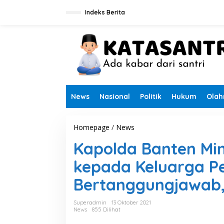
L
e
Indeks Berita
w
a
t
i
k
e
k
o
n
News
Nasional
Politik
Hukum
Olah
t
e
n
Homepage
/
News
K
a
Kapolda Banten Mi
p
o
kepada Keluarga Pe
l
d
Bertanggungjawab,
a
B
a
Superadmin
13 Oktober 2021
n
News
855 Dilihat
t