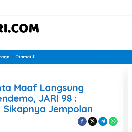
raga
Otomatif
nta Maaf Langsung
ndemo, JARI 98 :
 Sikapnya Jempolan