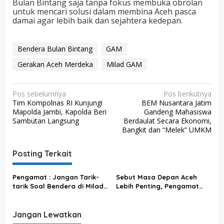
Bulan Bintang saja tanpa fokus membuka obrolan
untuk mencari solusi dalam membina Aceh pasca
damai agar lebih baik dan sejahtera kedepan.
Bendera Bulan Bintang
GAM
Gerakan Aceh Merdeka
Milad GAM
N
Pos sebelumnya
Pos berikutnya
Tim Kompolnas RI Kunjungi
BEM Nusantara Jatim
a
Mapolda Jambi, Kapolda Beri
Gandeng Mahasiswa
v
Sambutan Langsung
Berdaulat Secara Ekonomi,
Bangkit dan “Melek” UMKM
i
g
Posting Terkait
a
s
Pengamat : Jangan Tarik-
Sebut Masa Depan Aceh
tarik Soal Bendera di Milad
Lebih Penting, Pengamat
i
GAM, Apalagi Untuk
Politik dan Keamanan Aryos
p
Ditunggangi Kepentingan
Nivada : Mau Sampai Kapan
Politik
Bahas Bendera GAM?
Jangan Lewatkan
o