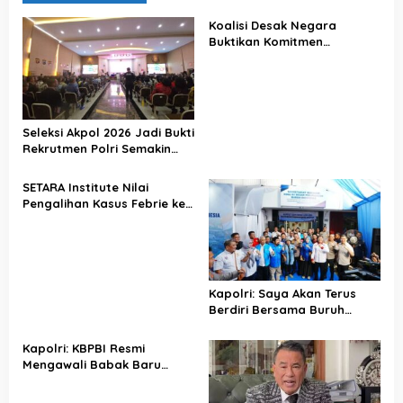
s
Koalisi Desak Negara
Buktikan Komitmen
Penegakan Hukum Lewat
Kasus Sutrimo
Seleksi Akpol 2026 Jadi Bukti
Rekrutmen Polri Semakin
Profesional
SETARA Institute Nilai
Pengalihan Kasus Febrie ke
KPK Jadi Solusi
Kapolri: Saya Akan Terus
Berdiri Bersama Buruh
Indonesia
Kapolri: KBPBI Resmi
Mengawali Babak Baru
Perjuangan Buruh Indonesia