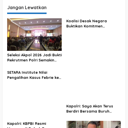
Nanti Kena Kemplang
Luncurkan Lagu Politikus
Rakyat
Busuk!
Jangan Lewatkan
Koalisi Desak Negara
Buktikan Komitmen
Penegakan Hukum Lewat
Kasus Sutrimo
Seleksi Akpol 2026 Jadi Bukti
Rekrutmen Polri Semakin
Profesional
SETARA Institute Nilai
Pengalihan Kasus Febrie ke
KPK Jadi Solusi
Kapolri: Saya Akan Terus
Berdiri Bersama Buruh
Indonesia
Kapolri: KBPBI Resmi