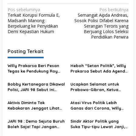
N
Pos sebelumnya
Pos berikutnya
Terkait Korupsi Formula E,
Semangat Aipda Andreas,
a
Madsanih Manong :
Sosok Polisi Difabel Karena
v
Berpeluang ke Penyidikan
Serangan Teroris yang
Demi Kepastian Hukum
Berjuang Lolos Seleksi
i
Pendidikan Perwira
g
a
Posting Terkait
s
Willy Prakarsa Beri Pesan
Heboh “Setan Politik”, Willy
i
Tegas ke Pendukung Roy
Prakarsa Sebut Ada Agenda
p
Suryo-Dokter Tifa: Jangan
Tersembunyi Incar Polri
Salah Langkah
o
Bobby Kertanegara Dikawal
Ucapkan Selamat untuk
Polisi, JARI 98 Sebut Ini
Prabowo-Gibran, Ketua
s
Penggunaan Uang Rakyat
Presidium JARI 98 Juga
yang Tidak Tepat
Serukan Semangat untuk
Aktivis Diminta Tak
Atasi Virus Politik Lebih
Musisi Jalanan Pasca
Kebakaran Jenggot Lihat
Ganas dari Corona, Willy
Pilpres 2024
Budiman Dukung Prabowo,
JARI 98 Optimis Polri Siap
JARI 98 : Gak Usah Kepo
Atasi Gangguan Kamtibmas
JARI 98 : Demo Sejuta Buruh
Sindir Aktor Politik yang
Juga Kita Dukung Siapa di
dengan Langkah Preventif
Boleh Saja! Tapi Jangan
Suka Tipu-tipu Lewat Janji,
2024
Suka Bikin Narasi Seram,
Willy Prakarsa JARI 98