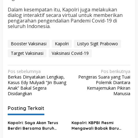
Dalam kesempatan itu, Kapolri juga melakukan
dialog interaktif secara virtual untuk memberikan
pengarahan pengendalian Pandemi Covid-19 di
seluruh Indonesia.
Booster Vaksinasi
Kapolri
Listyo Sigit Prabowo
Target Vaksinasi
Vaksinasi Covid-19
N
Pos sebelumnya
Pos berikutnya
Berkas Dinyatakan Lengkap,
Pengeras Suara yang Tuai
a
Kasus Edy Mulyadi “Jin Buang
Polemik Diantara
v
Anak” Bakal Segera
Kemajemukan Pikiran
Disidangkan
Manusia
i
g
Posting Terkait
a
s
Kapolri: Saya Akan Terus
Kapolri: KBPBI Resmi
Berdiri Bersama Buruh
Mengawali Babak Baru
i
Indonesia
Perjuangan Buruh Indonesia