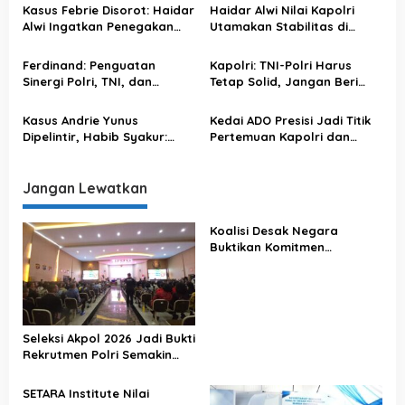
p
Kasus Febrie Disorot: Haidar
Haidar Alwi Nilai Kapolri
o
Alwi Ingatkan Penegakan
Utamakan Stabilitas di
Hukum Tak Bergantung
Tengah Penanganan Kasus
s
pada Restu Politik
Sensitif
Ferdinand: Penguatan
Kapolri: TNI-Polri Harus
Sinergi Polri, TNI, dan
Tetap Solid, Jangan Beri
Kejaksaan Diperlukan untuk
Ruang Upaya Pecah Belah
Menjaga Supremasi Hukum
Kasus Andrie Yunus
Kedai ADO Presisi Jadi Titik
Dipelintir, Habib Syakur:
Pertemuan Kapolri dan
Harusnya Tolak Peradilan
Driver Online Palembang
Militer, Bukan Serang
Kapolri
Jangan Lewatkan
Koalisi Desak Negara
Buktikan Komitmen
Penegakan Hukum Lewat
Kasus Sutrimo
Seleksi Akpol 2026 Jadi Bukti
Rekrutmen Polri Semakin
Profesional
SETARA Institute Nilai