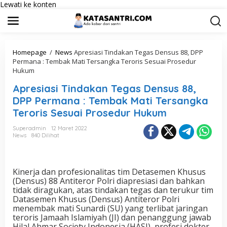
Lewati ke konten
Homepage
/
News
Apresiasi Tindakan Tegas Densus 88, DPP
Permana : Tembak Mati Tersangka Teroris Sesuai Prosedur
Hukum
Apresiasi Tindakan Tegas Densus 88,
DPP Permana : Tembak Mati Tersangka
Teroris Sesuai Prosedur Hukum
Superadmin
12 Maret 2022
News
840 Dilihat
Kinerja dan profesionalitas tim Detasemen Khusus
(Densus) 88 Antiteror Polri diapresiasi dan bahkan
tidak diragukan, atas tindakan tegas dan terukur tim
Datasemen Khusus (Densus) Antiteror Polri
menembak mati Sunardi (SU) yang terlibat jaringan
teroris Jamaah Islamiyah (JI) dan penanggung jawab
Hilal Ahmar Society Indonesia (HASI), profesi dokter