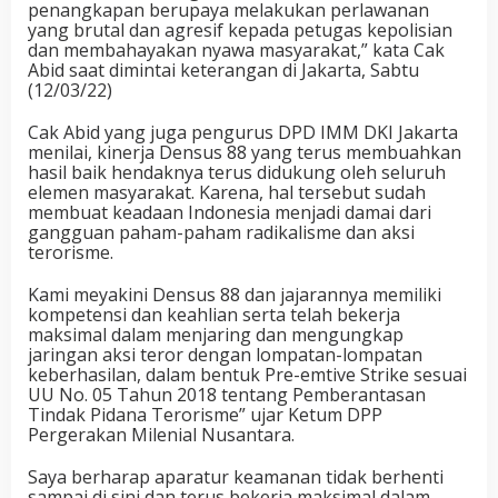
penangkapan berupaya melakukan perlawanan
yang brutal dan agresif kepada petugas kepolisian
dan membahayakan nyawa masyarakat,” kata Cak
Abid saat dimintai keterangan di Jakarta, Sabtu
(12/03/22)
Cak Abid yang juga pengurus DPD IMM DKI Jakarta
menilai, kinerja Densus 88 yang terus membuahkan
hasil baik hendaknya terus didukung oleh seluruh
elemen masyarakat. Karena, hal tersebut sudah
membuat keadaan Indonesia menjadi damai dari
gangguan paham-paham radikalisme dan aksi
terorisme.
Kami meyakini Densus 88 dan jajarannya memiliki
kompetensi dan keahlian serta telah bekerja
maksimal dalam menjaring dan mengungkap
jaringan aksi teror dengan lompatan-lompatan
keberhasilan, dalam bentuk Pre-emtive Strike sesuai
UU No. 05 Tahun 2018 tentang Pemberantasan
Tindak Pidana Terorisme” ujar Ketum DPP
Pergerakan Milenial Nusantara.
Saya berharap aparatur keamanan tidak berhenti
sampai di sini dan terus bekerja maksimal dalam