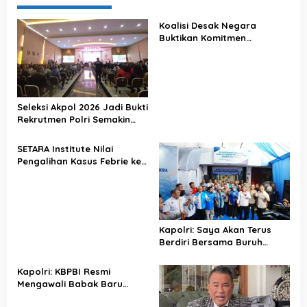
Koalisi Desak Negara
Buktikan Komitmen
Penegakan Hukum Lewat
Kasus Sutrimo
Seleksi Akpol 2026 Jadi Bukti
Rekrutmen Polri Semakin
Profesional
SETARA Institute Nilai
Pengalihan Kasus Febrie ke
KPK Jadi Solusi
Kapolri: Saya Akan Terus
Berdiri Bersama Buruh
Indonesia
Kapolri: KBPBI Resmi
Mengawali Babak Baru
Perjuangan Buruh Indonesia