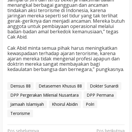
menangkal berbagai gangguan dan ancaman
tindakan aksi terorisme di Indonesia, karena
jaringan mereka seperti sel tidur yang tak terlihat
gerak-geriknya dan menjadi ancaman. Mereka butuh
anggota untuk pembiayaan operasional melalui
badan-badan amal berkedok kemanusiaan,” tegas
Cak Abid.
Cak Abid minta semua pihak harus meningkatkan
kewaspadaan terhadap ajaran terorisme, karena
ajaran mereka tidak mengenal profesi apapun dan
doktrin mereka sangat membayakan bagi
kedaulatan berbangsa dan bernegara,” pungkasnya.
Densus 88
Detasemen Khusus 88
Dokter Sunardi
DPP Pergerakan Milenial Nusantara
DPP Permana
Jamaah Islamiyah
Khoirul Abidin
Polri
Terorisme
N
Pos sebelumnya
Pos berikutnya