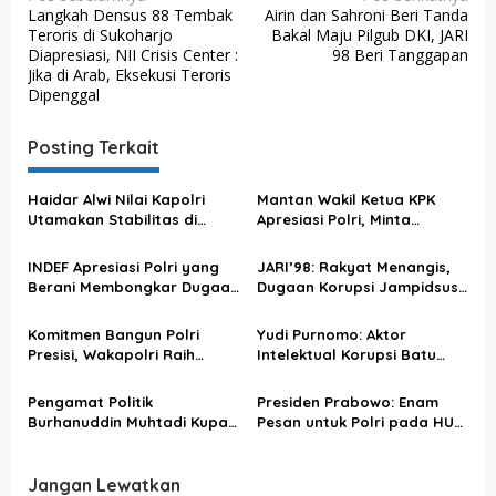
Langkah Densus 88 Tembak
Airin dan Sahroni Beri Tanda
a
Teroris di Sukoharjo
Bakal Maju Pilgub DKI, JARI
v
Diapresiasi, NII Crisis Center :
98 Beri Tanggapan
Jika di Arab, Eksekusi Teroris
i
Dipenggal
g
a
Posting Terkait
s
Haidar Alwi Nilai Kapolri
Mantan Wakil Ketua KPK
i
Utamakan Stabilitas di
Apresiasi Polri, Minta
p
Tengah Penanganan Kasus
Pengusutan Korupsi Batu
Sensitif
Bara Dituntaskan
o
INDEF Apresiasi Polri yang
JARI’98: Rakyat Menangis,
Berani Membongkar Dugaan
Dugaan Korupsi Jampidsus
s
Korupsi Bernilai Besar
Harus Dibongkar! Jangan
Ada yang Dilindungi
Komitmen Bangun Polri
Yudi Purnomo: Aktor
Presisi, Wakapolri Raih
Intelektual Korupsi Batu
Penghargaan dari Unissula
Bara Harus Diungkap Polri
Pengamat Politik
Presiden Prabowo: Enam
Burhanuddin Muhtadi Kupas
Pesan untuk Polri pada HUT
Kelemahan Survei
Bhayangkara demi
IndexMundi
Pengabdian kepada Rakyat
Jangan Lewatkan