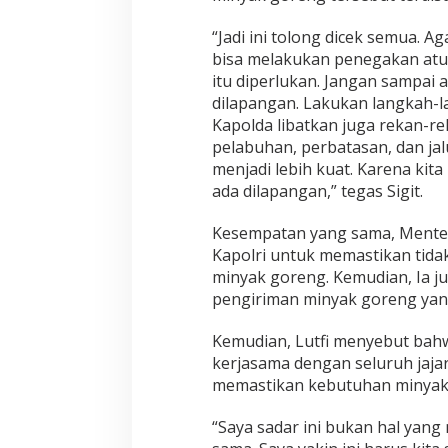
u
k
“Jadi ini tolong dicek semua. A
a
bisa melakukan penegakan atu
n
itu diperlukan. Jangan sampai
P
dilapangan. Lakukan langkah-l
e
n
Kapolda libatkan juga rekan-re
g
pelabuhan, perbatasan, dan jal
a
menjadi lebih kuat. Karena ki
w
ada dilapangan,” tegas Sigit.
a
s
a
Kesempatan yang sama, Mente
n
Kapolri untuk memastikan tida
!
minyak goreng. Kemudian, Ia j
pengiriman minyak goreng yang 
Kemudian, Lutfi menyebut bahw
kerjasama dengan seluruh jajar
memastikan kebutuhan minyak 
“Saya sadar ini bukan hal yan