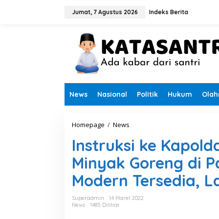
L
e
Jumat, 7 Agustus 2026
Indeks Berita
w
a
t
i
k
e
k
o
n
News
Nasional
Politik
Hukum
Olah
t
e
n
Homepage
/
News
I
n
Instruksi ke Kapolda
s
t
Minyak Goreng di P
r
u
Modern Tersedia, 
k
s
i
Superadmin
14 Maret 2022
k
News
1485 Dilihat
e