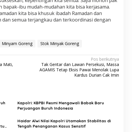
a sukseskan, kepentingan kita semua. Saya mohon pak
sih bapak-ibu mudah-mudahan kita bisa kerjasama.
Ramadan kita bisa khusuk ibadah Ramadan dan
m dan semua terjangkau dan terkoordinasi dengan
Minyam Goreng
Stok Minyak Goreng
Pos berikutnya
a Mati,
Tak Gentar dan Lawan Persekusi, Massa
AGAMIS Tetap Eksis Pawai Menolak Lupa
Kardus Durian Cak Imin
ruh
Kapolri: KBPBI Resmi Mengawali Babak Baru
Perjuangan Buruh Indonesia
Haidar Alwi Nilai Kapolri Utamakan Stabilitas di
tu
Tengah Penanganan Kasus Sensitif