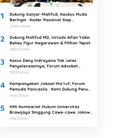
1
Dukung Ganjar-Mahfud, Kaukus Muda
Beringin : Kader Rasional Siap
Menangkan 03
24589 Dilihat
2
Dukung Mahfud MD, Ustadz Alfan Yakin
Beliau Figur Negarawan & Pilihan Tepat
23829 Dilihat
3
Kasus Deny Indrayana Tak Jelas
Penyelesaiannya, Forum Advokat
Pengawal Demokrasi : Ayo Segera
10319 Dilihat
Tuntaskan!
4
Kampanyekan Jokowi-Ma’ruf, Forum
Pemuda Pancasila : Kami Dukung Penuh
Untuk Memimpin di 2019-2024
9446 Dilihat
5
HMI Komisariat Hukum Universitas
Brawijaya Singgung Cawe-cawe Jokowi,
Tegaskan 5 Poin Pernyataan Sikap
9148 Dilihat