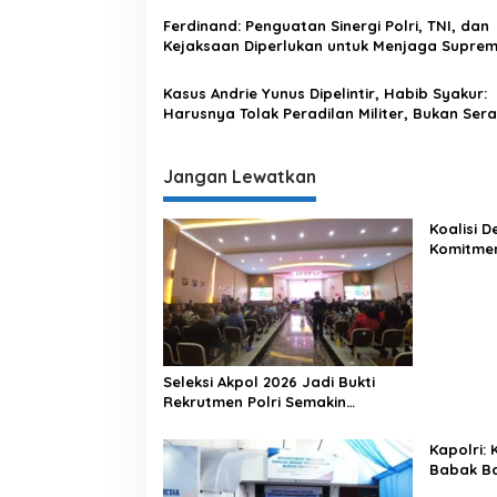
o
Ferdinand: Penguatan Sinergi Polri, TNI, dan
s
Kejaksaan Diperlukan untuk Menjaga Suprem
Hukum
Kasus Andrie Yunus Dipelintir, Habib Syakur:
Harusnya Tolak Peradilan Militer, Bukan Ser
Kapolri
Jangan Lewatkan
Koalisi 
Komitme
Lewat Ka
Seleksi Akpol 2026 Jadi Bukti
Rekrutmen Polri Semakin
Profesional
Kapolri:
Babak Ba
Indonesi