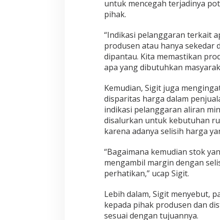
untuk mencegah terjadinya pot
i
n
pihak.
y
a
“Indikasi pelanggaran terkait 
k
produsen atau hanya sekedar d
G
dipantau. Kita memastikan pr
o
r
apa yang dibutuhkan masyarakat
e
n
Kemudian, Sigit juga menginga
g
disparitas harga dalam penjualan
d
indikasi pelanggaran aliran m
i
P
disalurkan untuk kebutuhan ru
a
karena adanya selisih harga ya
s
a
“Bagaimana kemudian stok yan
r
mengambil margin dengan selisi
T
r
perhatikan,” ucap Sigit.
a
d
Lebih dalam, Sigit menyebut, 
i
kepada pihak produsen dan di
s
sesuai dengan tujuannya.
i