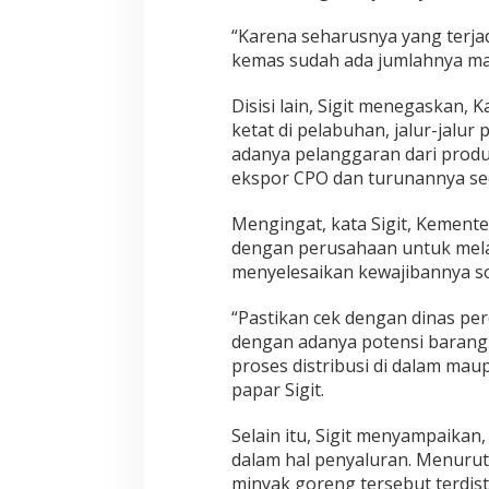
o
n
“Karena seharusnya yang terja
a
kemas sudah ada jumlahnya masi
l
d
Disisi lain, Sigit menegaskan,
a
ketat di pelabuhan, jalur-jalu
n
M
adanya pelanggaran dari pro
o
ekspor CPO dan turunannya se
d
e
Mengingat, kata Sigit, Kement
r
dengan perusahaan untuk mela
n
T
menyelesaikan kewajibannya so
e
r
“Pastikan cek dengan dinas pe
s
dengan adanya potensi barang d
e
proses distribusi di dalam maup
d
i
papar Sigit.
a
,
Selain itu, Sigit menyampaika
L
dalam hal penyaluran. Menurut
a
minyak goreng tersebut terdist
k