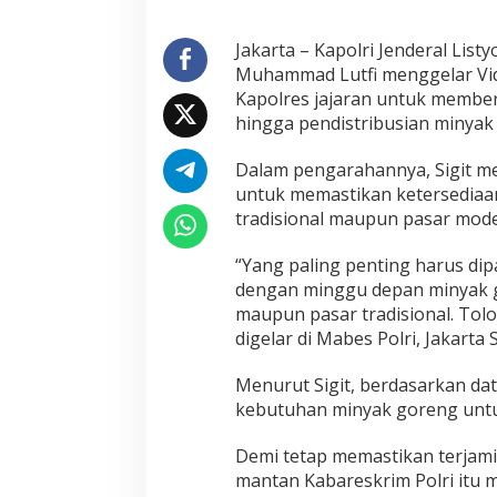
K
a
p
Jakarta – Kapolri Jenderal Lis
o
Muhammad Lutfi menggelar Vid
l
Kapolres jajaran untuk member
d
hingga pendistribusian minya
a
,
K
Dalam pengarahannya, Sigit me
a
untuk memastikan ketersediaan
p
tradisional maupun pasar mode
o
l
“Yang paling penting harus dip
r
i
dengan minggu depan minyak go
:
maupun pasar tradisional. Tolon
P
digelar di Mabes Polri, Jakarta 
a
s
Menurut Sigit, berdasarkan da
t
i
kebutuhan minyak goreng untu
k
a
Demi tetap memastikan terjami
n
mantan Kabareskrim Polri itu 
M