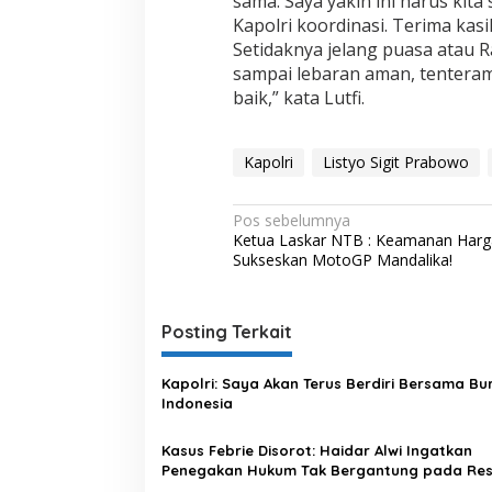
sama. Saya yakin ini harus kit
Kapolri koordinasi. Terima ka
Setidaknya jelang puasa atau 
sampai lebaran aman, tentera
baik,” kata Lutfi.
Kapolri
Listyo Sigit Prabowo
N
Pos sebelumnya
Ketua Laskar NTB : Keamanan Harg
a
Sukseskan MotoGP Mandalika!
v
i
Posting Terkait
g
a
Kapolri: Saya Akan Terus Berdiri Bersama Bu
s
Indonesia
i
Kasus Febrie Disorot: Haidar Alwi Ingatkan
p
Penegakan Hukum Tak Bergantung pada Res
Politik