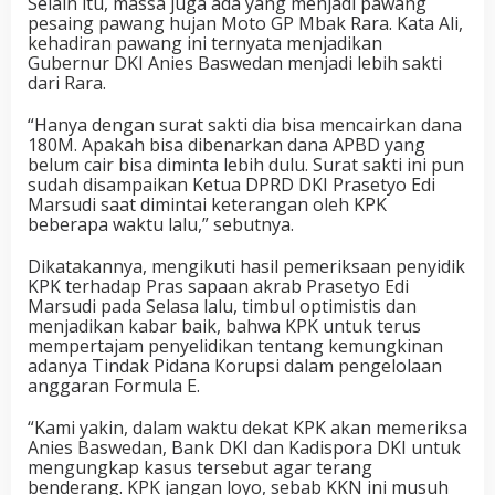
Selain itu, massa juga ada yang menjadi pawang
pesaing pawang hujan Moto GP Mbak Rara. Kata Ali,
kehadiran pawang ini ternyata menjadikan
Gubernur DKI Anies Baswedan menjadi lebih sakti
dari Rara.
“Hanya dengan surat sakti dia bisa mencairkan dana
180M. Apakah bisa dibenarkan dana APBD yang
belum cair bisa diminta lebih dulu. Surat sakti ini pun
sudah disampaikan Ketua DPRD DKI Prasetyo Edi
Marsudi saat dimintai keterangan oleh KPK
beberapa waktu lalu,” sebutnya.
Dikatakannya, mengikuti hasil pemeriksaan penyidik
KPK terhadap Pras sapaan akrab Prasetyo Edi
Marsudi pada Selasa lalu, timbul optimistis dan
menjadikan kabar baik, bahwa KPK untuk terus
mempertajam penyelidikan tentang kemungkinan
adanya Tindak Pidana Korupsi dalam pengelolaan
anggaran Formula E.
“Kami yakin, dalam waktu dekat KPK akan memeriksa
Anies Baswedan, Bank DKI dan Kadispora DKI untuk
mengungkap kasus tersebut agar terang
benderang. KPK jangan loyo, sebab KKN ini musuh