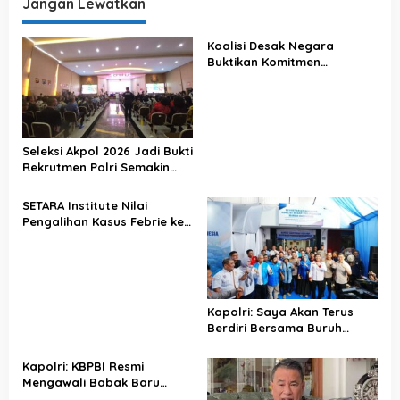
Komitmen Berantas Korupsi!
Jangan Lewatkan
Koalisi Desak Negara
Buktikan Komitmen
Penegakan Hukum Lewat
Kasus Sutrimo
Seleksi Akpol 2026 Jadi Bukti
Rekrutmen Polri Semakin
Profesional
SETARA Institute Nilai
Pengalihan Kasus Febrie ke
KPK Jadi Solusi
Kapolri: Saya Akan Terus
Berdiri Bersama Buruh
Indonesia
Kapolri: KBPBI Resmi
Mengawali Babak Baru
Perjuangan Buruh Indonesia