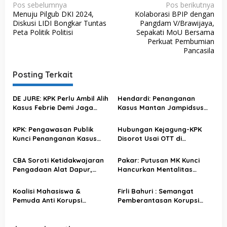
N
Pos sebelumnya
Pos berikutnya
Menuju Pilgub DKI 2024,
Kolaborasi BPIP dengan
a
Diskusi LIDI Bongkar Tuntas
Pangdam V/Brawijaya,
v
Peta Politik Politisi
Sepakati MoU Bersama
Perkuat Pembumian
i
Pancasila
g
a
Posting Terkait
s
DE JURE: KPK Perlu Ambil Alih
Hendardi: Penanganan
i
Kasus Febrie Demi Jaga
Kasus Mantan Jampidsus
p
Independensi
oleh Kejagung Picu
Pertanyaan Publik
o
KPK: Pengawasan Publik
Hubungan Kejagung-KPK
Kunci Penanganan Kasus
Disorot Usai OTT di
s
Jaksa Kejati Banten
Sejumlah Daerah
CBA Soroti Ketidakwajaran
Pakar: Putusan MK Kunci
Pengadaan Alat Dapur,
Hancurkan Mentalitas
Minta Lembaga Hukum
‘Pagar Makan Tanaman’
Bertindak
Koalisi Mahasiswa &
Firli Bahuri : Semangat
Pemuda Anti Korupsi
Pemberantasan Korupsi
Apresiasi Capaian KPK di
Jangan Pernah Berhenti
Semester I 2023, Terbukti