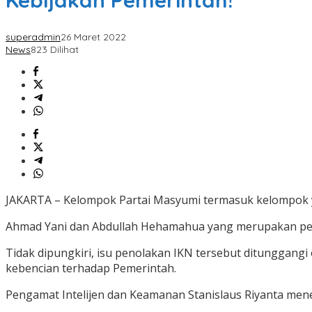
Kebijakan Pemerintah!
superadmin
26 Maret 2022
News
823 Dilihat
JAKARTA – Kelompok Partai Masyumi termasuk kelompok y
Ahmad Yani dan Abdullah Hehamahua yang merupakan peti
Tidak dipungkiri, isu penolakan IKN tersebut ditunggan
kebencian terhadap Pemerintah.
Pengamat Intelijen dan Keamanan Stanislaus Riyanta me