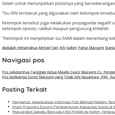
Selain untuk menunjukkan posisinya yang berseberangan
“Isu IKN termasuk yang digunakan oleh kelompok tersebut,”
Kelompok tersebut juga melakukan propaganda negatif un
kelompok oposisi, radikal maupun pengusung khilafah.
“Kelompok ini menyelipkan isu SARA dalam menentang keb
Abdullah Hehamahua
Ahmad Yani
IKN
Kaltim
Partai Masyumi
Stanis
Navigasi pos
Pos sebelumnya
Tanggapi Ketua Majelis Syuro Masyumi Cs, Pengam
Pos berikutnya
Soroti Masyumi yang Tolak IKN Nusantara, PMJ : Kur
Posting Terkait
Pengamat: Keterbukaan Informasi Polri Berhasil Redam Tensi
Imam Prasodjo Dorong Pembangunan Kapasitas Sosial di 
Masyarakat Sepaku Bersyukur IKN Pindah ke Kaltim, Himb