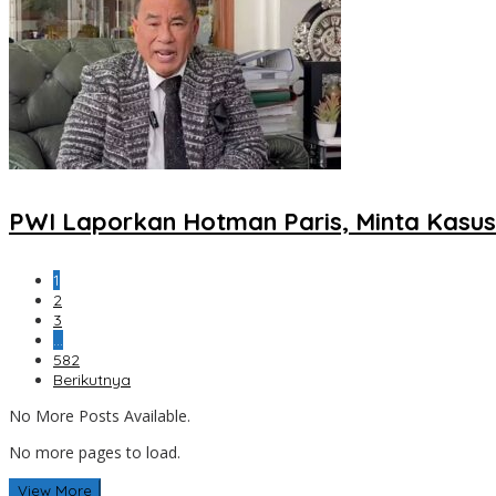
PWI Laporkan Hotman Paris, Minta Kasus 
1
2
3
…
582
Berikutnya
No More Posts Available.
No more pages to load.
View More