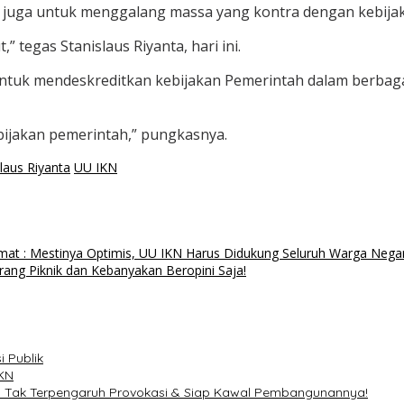
 juga untuk menggalang massa yang kontra dengan kebija
 tegas Stanislaus Riyanta, hari ini.
tuk mendeskreditkan kebijakan Pemerintah dalam berbagai
ijakan pemerintah,” pungkasnya.
laus Riyanta
UU IKN
at : Mestinya Optimis, UU IKN Harus Didukung Seluruh Warga Negar
ang Piknik dan Kebanyakan Beropini Saja!
 Publik
IKN
au Tak Terpengaruh Provokasi & Siap Kawal Pembangunannya!