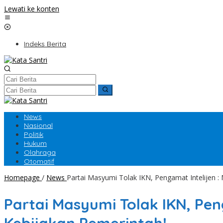
Lewati ke konten
Indeks Berita
News
Nasional
Politik
Hukum
Olahraga
Otomatif
Homepage
/
News
Partai Masyumi Tolak IKN, Pengamat Intelijen 
Partai Masyumi Tolak IKN, Pe