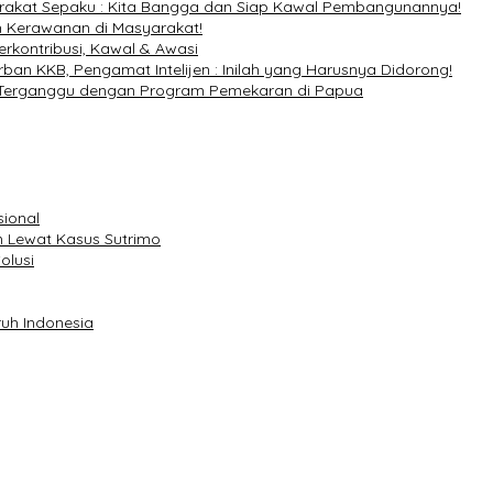
rakat Sepaku : Kita Bangga dan Siap Kawal Pembangunannya!
gah Kerawanan di Masyarakat!
erkontribusi, Kawal & Awasi
an KKB, Pengamat Intelijen : Inilah yang Harusnya Didorong!
t Terganggu dengan Program Pemekaran di Papua
sional
 Lewat Kasus Sutrimo
olusi
uh Indonesia