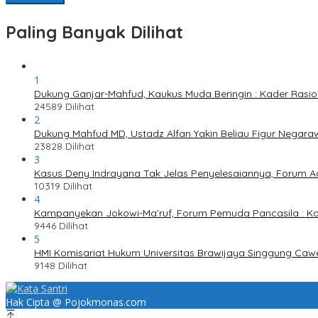
Paling Banyak Dilihat
1
Dukung Ganjar-Mahfud, Kaukus Muda Beringin : Kader Rasi
24589 Dilihat
2
Dukung Mahfud MD, Ustadz Alfan Yakin Beliau Figur Negaraw
23828 Dilihat
3
Kasus Deny Indrayana Tak Jelas Penyelesaiannya, Forum A
10319 Dilihat
4
Kampanyekan Jokowi-Ma’ruf, Forum Pemuda Pancasila : K
9446 Dilihat
5
HMI Komisariat Hukum Universitas Brawijaya Singgung Caw
9148 Dilihat
Hak Cipta @ Pojokmonas.com