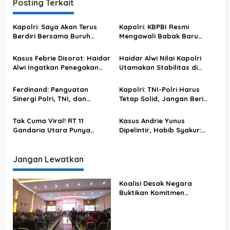
a
Posting Terkait
s
Kapolri: Saya Akan Terus
Kapolri: KBPBI Resmi
i
Berdiri Bersama Buruh
Mengawali Babak Baru
p
Indonesia
Perjuangan Buruh Indonesia
o
Kasus Febrie Disorot: Haidar
Haidar Alwi Nilai Kapolri
Alwi Ingatkan Penegakan
Utamakan Stabilitas di
s
Hukum Tak Bergantung
Tengah Penanganan Kasus
pada Restu Politik
Sensitif
Ferdinand: Penguatan
Kapolri: TNI-Polri Harus
Sinergi Polri, TNI, dan
Tetap Solid, Jangan Beri
Kejaksaan Diperlukan untuk
Ruang Upaya Pecah Belah
Menjaga Supremasi Hukum
Tak Cuma Viral! RT 11
Kasus Andrie Yunus
Gandaria Utara Punya
Dipelintir, Habib Syakur:
“Suara Malam” Betawi,
Harusnya Tolak Peradilan
Teknologinya Bikin Polda
Militer, Bukan Serang
Kagum
Kapolri
Jangan Lewatkan
Koalisi Desak Negara
Buktikan Komitmen
Penegakan Hukum Lewat
Kasus Sutrimo