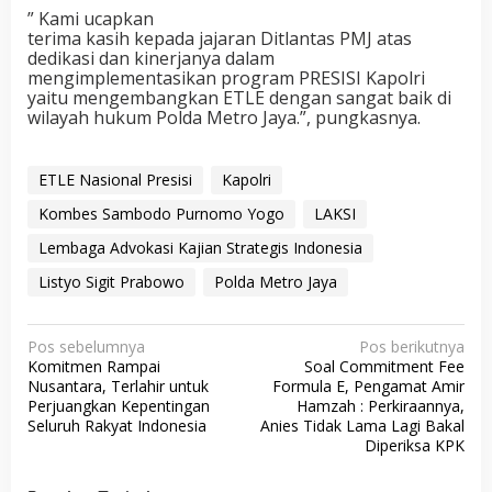
” Kami ucapkan
terima kasih kepada jajaran Ditlantas PMJ atas
dedikasi dan kinerjanya dalam
mengimplementasikan program PRESISI Kapolri
yaitu mengembangkan ETLE dengan sangat baik di
wilayah hukum Polda Metro Jaya.”, pungkasnya.
ETLE Nasional Presisi
Kapolri
Kombes Sambodo Purnomo Yogo
LAKSI
Lembaga Advokasi Kajian Strategis Indonesia
Listyo Sigit Prabowo
Polda Metro Jaya
N
Pos sebelumnya
Pos berikutnya
Komitmen Rampai
Soal Commitment Fee
a
Nusantara, Terlahir untuk
Formula E, Pengamat Amir
v
Perjuangkan Kepentingan
Hamzah : Perkiraannya,
Seluruh Rakyat Indonesia
Anies Tidak Lama Lagi Bakal
i
Diperiksa KPK
g