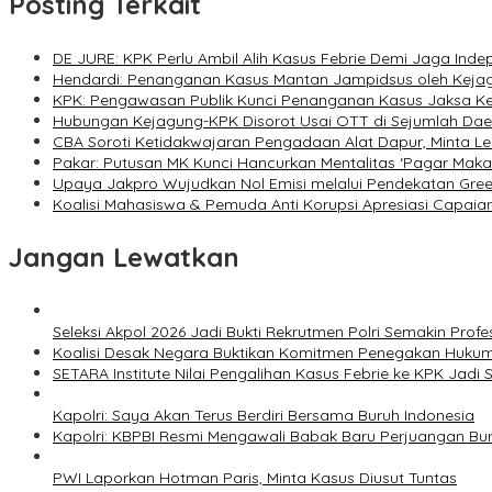
Posting Terkait
DE JURE: KPK Perlu Ambil Alih Kasus Febrie Demi Jaga Inde
Hendardi: Penanganan Kasus Mantan Jampidsus oleh Kejag
KPK: Pengawasan Publik Kunci Penanganan Kasus Jaksa Ke
Hubungan Kejagung-KPK Disorot Usai OTT di Sejumlah Dae
CBA Soroti Ketidakwajaran Pengadaan Alat Dapur, Minta 
Pakar: Putusan MK Kunci Hancurkan Mentalitas ‘Pagar Mak
Upaya Jakpro Wujudkan Nol Emisi melalui Pendekatan Green
Koalisi Mahasiswa & Pemuda Anti Korupsi Apresiasi Capaian
Jangan Lewatkan
Seleksi Akpol 2026 Jadi Bukti Rekrutmen Polri Semakin Profe
Koalisi Desak Negara Buktikan Komitmen Penegakan Hukum
SETARA Institute Nilai Pengalihan Kasus Febrie ke KPK Jadi S
Kapolri: Saya Akan Terus Berdiri Bersama Buruh Indonesia
Kapolri: KBPBI Resmi Mengawali Babak Baru Perjuangan Bur
PWI Laporkan Hotman Paris, Minta Kasus Diusut Tuntas