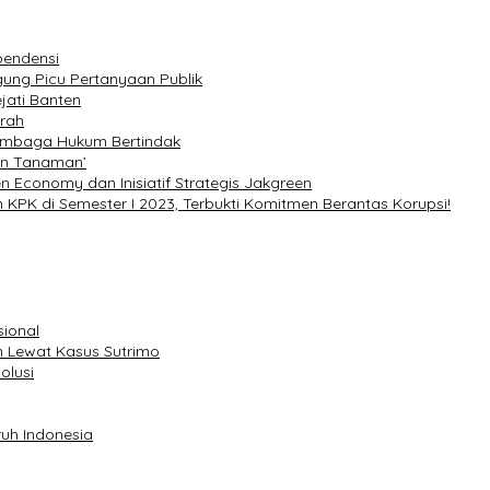
pendensi
ung Picu Pertanyaan Publik
jati Banten
rah
Lembaga Hukum Bertindak
an Tanaman’
 Economy dan Inisiatif Strategis Jakgreen
 KPK di Semester I 2023, Terbukti Komitmen Berantas Korupsi!
sional
 Lewat Kasus Sutrimo
olusi
uh Indonesia