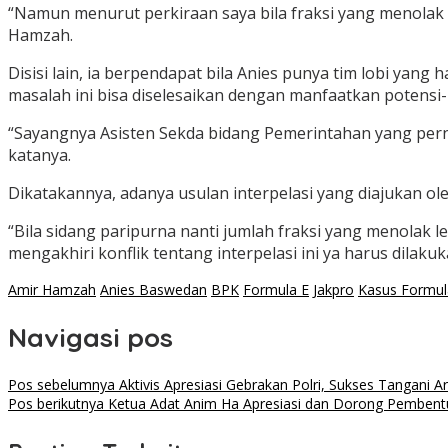
“Namun menurut perkiraan saya bila fraksi yang menolak 
Hamzah.
Disisi lain, ia berpendapat bila Anies punya tim lobi 
masalah ini bisa diselesaikan dengan manfaatkan potensi-
“Sayangnya Asisten Sekda bidang Pemerintahan yang perna
katanya.
Dikatakannya, adanya usulan interpelasi yang diajukan ol
“Bila sidang paripurna nanti jumlah fraksi yang menolak le
mengakhiri konflik tentang interpelasi ini ya harus dilak
Amir Hamzah
Anies Baswedan
BPK
Formula E
Jakpro
Kasus Formul
Navigasi pos
Pos sebelumnya
Aktivis Apresiasi Gebrakan Polri, Sukses Tangani A
Pos berikutnya
Ketua Adat Anim Ha Apresiasi dan Dorong Pemben