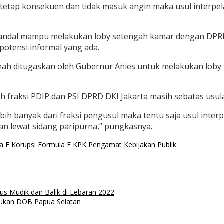
tetap konsekuen dan tidak masuk angin maka usul interpel
yang handal mampu melakukan loby setengah kamar dengan D
potensi informal yang ada.
h ditugaskan oleh Gubernur Anies untuk melakukan loby ter
eh fraksi PDIP dan PSI DPRD DKI Jakarta masih sebatas usu
bih banyak dari fraksi pengusul maka tentu saja usul interpe
ukan lewat sidang paripurna,” pungkasnya.
a E
Korupsi Formula E
KPK
Pengamat Kebijakan Publik
rus Mudik dan Balik di Lebaran 2022
tukan DOB Papua Selatan