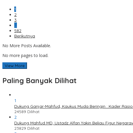
1
2
3
…
582
Berikutnya
No More Posts Available.
No more pages to load.
View More
Paling Banyak Dilihat
1
Dukung Ganjar-Mahfud, Kaukus Muda Beringin : Kader Rasi
24589 Dilihat
2
Dukung Mahfud MD, Ustadz Alfan Yakin Beliau Figur Negaraw
23829 Dilihat